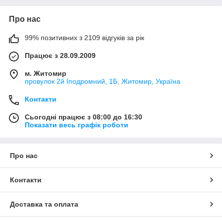
різних марок:
:
АНО-4, АНО-21
,
АНО-36, МР-3, УОНІ-13/55
,
зварювальні електроди
Т-590
, нержавіючі
ЦЛ-11, ОЗЛ-6,
Про нас
ОЗЛ-8, НДІ-48Г
та ін
99% позитивних з 2109 відгуків за рік
Ми маємо можливість запропонувати:
Електрогазоварювальне обладнання;
Працює з 28.09.2009
Електротехнічне обладнання;
м. Житомир
провулок 2й Іподромний, 1Б, Житомир, Україна
Сантехнічна запірна арматура;
Металовироби;
Контакти
Засоби захисту;
Сьогодні працює з 08:00 до 16:30
Гумотехнічні вироби;
Показати весь графік роботи
Прокладочні матеріали;
Електроди АНО,УОНІ,Т-590,ОЗЛ-8,НДІ-48Г,ЦЛ-11;
Про нас
Карбід, круги абразивні, шліфувальні, зачисні,
відрізні;
Контакти
Пароніт, азбокартон, техпластини;
Інструмент;
Доставка та оплата
Канат сталевий, техстропы, чалки;