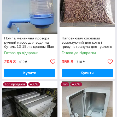
Помпа механічна прозора
Наповнювач сосновий
ручний насос для води на
всмоктуючий для котів і
бутиль 13-19 л з краном Blue
гризунів гранула для туалетів
Rain Standart
та кліток, пелета з деревини
Готово до відправки
Готово до відправки
15кг/міш
205
355
₴
₴
410 ₴
710 ₴
Купити
Купити
Топ продажів
–50%
Топ
–50%