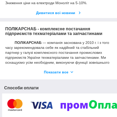
Зниження ціни на електроди Моноліт на 5-10%.
Дивитися всі новини
ПОЛІКАРСНАБ - комплексне постачання
підприємств техматеріалами та запчастинами
ПОЛІКАРСНАБ
― компанія заснована у 2010 г. і з того
часу зарекомендовала себе як надійний та стабільний
партнер у галузі комплексного постачання промислових
підприємств України техматеріалами та запчастинами. Ми
оснащуємо усім необхідним, виконуючи функції зовнішнього
відділу постачання.
Показати все
Компанія ПОЛІКАРСНАБ поставляє зварювальні електроди,
газозварювальне обладнання, абразивний інструмент,
метизну продукцію, ГТВ вироби, запірну
Способи оплати
арматуру,електротехнічну та кабельно-провідникову
продукцію, засоби індивідуального захисту та багато
іншого,так як асортимент продукції постійно зростає.
Ми є офіційним представником
ПАТ «ПлазмаТек» Україна
(виробник зварювальних електродів торгової марки
Моноліт
і Арсенал
)
,а
також реалізуємо електроди інших виробників і