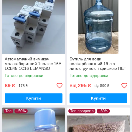
Автоматичний вимикач
Бутиль для води
малогабаритний 1полюс 16А
полікарбонатний 19 л з
LCB45-1C16 LEMANSO
литою ручкою і кришкою ПЕТ
для кулера під помпу майже
Готово до відправки
Готово до відправки
новий
89
295
₴
від
₴
178 ₴
від 590 ₴
Купити
Купити
Топ
–50%
Топ продажів
–50%