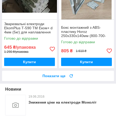
Зварювальні електроди
Бокс монтажний з ABS-
EkomPlus Т-590 ТМ Еком+ d
пластику Horoz
4мм (5кг) для наплавлення
250х330х140мм (800-700-
з'єднання сталевих і
Готово до відправки
002) IP65 сірий
чавунних виробів
Готово до відправки
645
₴/упаковка
805
₴
1 610 ₴
1 290 ₴/упаковка
Купити
Купити
Показати ще
Новини
19.06.2016
Зниження ціни на електроди Моноліт