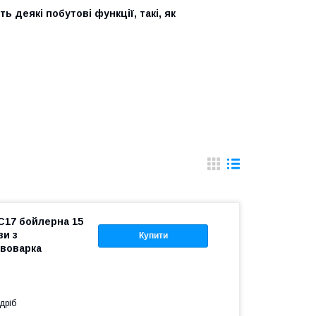
ь деякі побутові функції, такі, як
17 бойлерна 15
ви з
Купити
авоварка
дріб