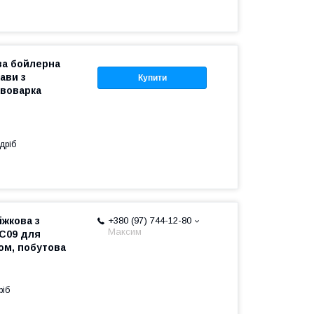
ва бойлерна
ави з
Купити
авоварка
дріб
іжкова з
+380 (97) 744-12-80
Максим
C09 для
ом, побутова
ріб