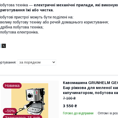
обутова техніка —
електричні механічні прилади, які виконуют
риготування їжі або чистка
.
обутові пристрої можуть бути поділені на:
 велику побутову техніку або речей домашнього користування;
 дрібна побутова техніка;
 побутова електроніка.
Кавомашина GRUNHELM GEC
Новинка
Бар ріжкова для меленої ка
капучинатором, побутова к
еспресо
7 100 ₴
3 550 ₴
–50%
Готово до відправки
Оптом і в роз
Залишилось 18 днів