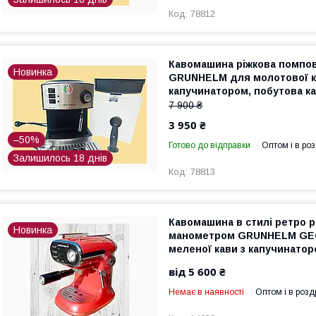
78812
Кавомашина ріжкова помпо
Новинка
GRUNHELM для молотової к
капучинатором, побутова к
еспресо
7 900 ₴
3 950 ₴
–50%
Готово до відправки
Оптом і в роз
Залишилось 18 днів
78813
Кавомашина в стилі ретро р
Новинка
манометром GRUNHELM GE
меленої кави з капучинатор
кавомашина еспресо
від 5 600 ₴
Немає в наявності
Оптом і в розд