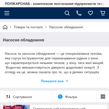
ПОЛІКАРСНАБ - комплексне постачання підприємств техмат
Товари та послуги
Насосне обладнання
Насосне обладнання
Насоса та насосне обладнання — це спеціалізована техніка,
яка слугує інструментом для перекачування рідини з зони,
що характеризується низьким тиском, у зону, тиск якої вищий.
Водночас використовується джерело додаткової енергії. З
огляду на це, можна сказати про те, що в деяких ситуаціях
без допомоги такого механізму обійтися практично
Показати все
неможливо.
Насосне обладнання застосовується людством упродовж
понад двох тисяч років. За цей час воно зазнало чималих
Сортування
0
Фільтри
змін, з'явилося безліч різновидів, залежно від принципу
роботи та призначення.
Топ
–50%
Залежно від призначення насосів виділяють такі різновиди:
Горизонтальний всмоктувальний