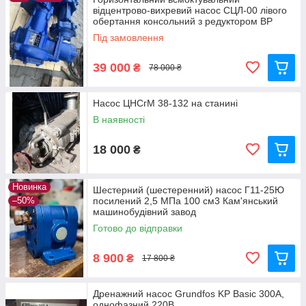
відцентрово-вихревий насос СЦЛ-00 лівого
Заглиблені насоси;
обертання консольний з редуктором ВР
Спортивні насоси;
Під замовлення
Циркуляційні насоси;
39 000
₴
78 000 ₴
Каналізаційні насоси та багато інших.
Насос ЦНСгМ 38-132 на станині
В наявності
18 000
₴
Новинка
Шестерний (шестеренний) насос Г11-25Ю
–50%
посилений 2,5 МПа 100 см3 Кам'янський
машинобудівний завод
Готово до відправки
8 900
₴
17 800 ₴
Дренажний насос Grundfos KP Basic 300A,
однофазний 220В