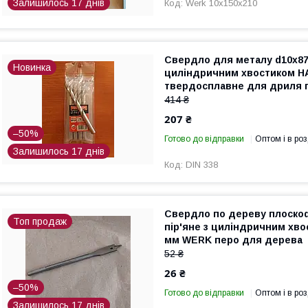
Залишилось 17 днів
Werk 10х150х210
Свердло для металу d10х87
Новинка
циліндричним хвостиком H
твердосплавне для дриля 
414 ₴
207 ₴
–50%
Готово до відправки
Оптом і в роз
Залишилось 17 днів
DIN 338
Свердло по дереву плоско
Топ продаж
пір'яне з циліндричним хво
мм WERK перо для дерева
52 ₴
26 ₴
–50%
Готово до відправки
Оптом і в роз
Залишилось 17 днів