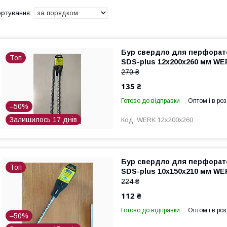
Бур свердло для перфорат
Топ
SDS-plus 12х200х260 мм WE
270 ₴
135 ₴
Готово до відправки
Оптом і в роз
–50%
Залишилось 17 днів
WERK 12х200х260
Бур свердло для перфорат
Топ
SDS-plus 10х150х210 мм WE
224 ₴
112 ₴
Готово до відправки
Оптом і в роз
–50%