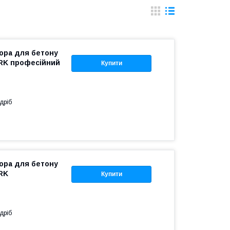
ора для бетону
RK професійний
Купити
дріб
ора для бетону
RK
Купити
дріб