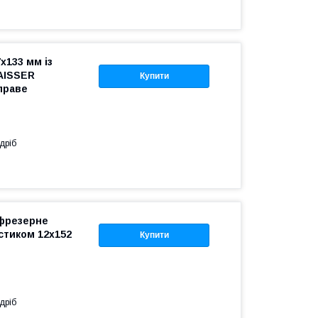
х133 мм із
AISSER
Купити
праве
дріб
фрезерне
стиком 12х152
Купити
дріб