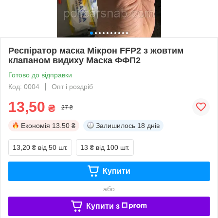
Респіратор маска Мікрон FFP2 з жовтим
клапаном видиху Маска ФФП2
Готово до відправки
Код: 0004
Опт і роздріб
13,50
₴
27 ₴
Економія
13.50 ₴
Залишилось
18 днів
13,20 ₴
від 50 шт.
13 ₴
від 100 шт.
Купити
або
Купити з