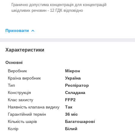
Гранично допустима концентрація для концентрацій
шкідливих речовин - 12 ГДК відповідно
Приховати
Характеристики
Основні
Виробник
Мікрон
Країна виробник
Україна
Тип
Респіратор
Конструкція
Складана
Клас захисту
FFP2
Наявність клапана видиху
Так
Гарантійний термін
36 міс
Кількість шарів
Багатошарові
Колір
Білий