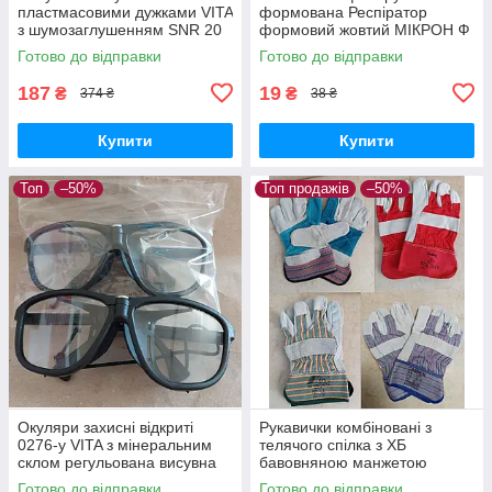
пластмасовими дужками VITA
формована Респіратор
з шумозаглушенням SNR 20
формовий жовтий МІКРОН Ф
dB артикул LN-0001
А (К) FFP2 NR з клапаном
Готово до відправки
Готово до відправки
видиху рівень безпеки 94%
187
19
₴
₴
374 ₴
38 ₴
Купити
Купити
Топ
–50%
Топ продажів
–50%
Окуляри захисні відкриті
Рукавички комбіновані з
0276-у VITA з мінеральним
телячого спілка з ХБ
склом регульована висувна
бавовняною манжетою
дужка бічні щитки та гумаю
Перчатки робочі захисні в
Готово до відправки
Готово до відправки