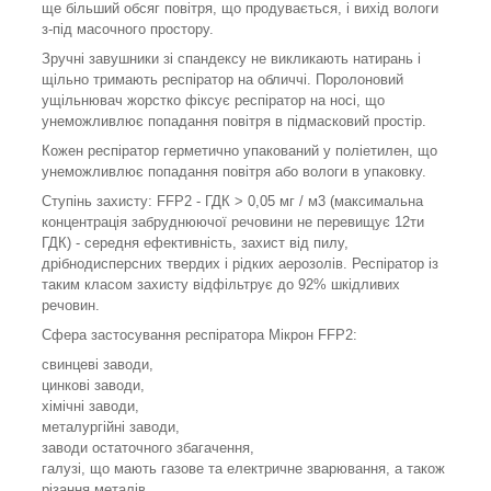
ще більший обсяг повітря, що продувається, і вихід вологи
з-під масочного простору.
Зручні завушники зі спандексу не викликають натирань і
щільно тримають респіратор на обличчі. Поролоновий
ущільнювач жорстко фіксує респіратор на носі, що
унеможливлює попадання повітря в підмасковий простір.
Кожен респіратор герметично упакований у поліетилен, що
унеможливлює попадання повітря або вологи в упаковку.
Ступінь захисту: FFP2 - ГДК > 0,05 мг / м3 (максимальна
концентрація забруднюючої речовини не перевищує 12ти
ГДК) - середня ефективність, захист від пилу,
дрібнодисперсних твердих і рідких аерозолів. Респіратор із
таким класом захисту відфільтрує до 92% шкідливих
речовин.
Сфера застосування респіратора Мікрон FFP2:
свинцеві заводи,
цинкові заводи,
хімічні заводи,
металургійні заводи,
заводи остаточного збагачення,
галузі, що мають газове та електричне зварювання, а також
різання металів.