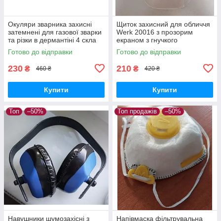
Окуляри зварника захисні
Щиток захисний для обличчя
затемнені для газової зварки
Werk 20016 з прозорим
та різки в дермантіні 4 скла
екраном з гнучкого
ЗН8 Г-1 (ZO-0037) VITA
полікарбонату
Готово до відправки
Готово до відправки
230
210
₴
₴
460 ₴
420 ₴
Купити
Купити
Топ
–50%
Топ продажів
–50%
Навушники шумозахісні з
Напівмаска фільтрувальна