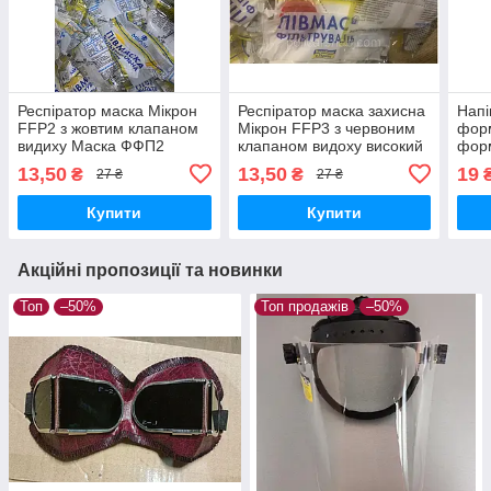
Респіратор маска Мікрон
Респіратор маска захисна
Напі
FFP2 з жовтим клапаном
Мікрон FFP3 з червоним
форм
видиху Маска ФФП2
клапаном видоху високий
фор
ступінь захисту від вірусів
МІКР
13,50
13,50
19
₴
₴
27 ₴
27 ₴
ОРИГІНАЛ
з кл
безп
Купити
Купити
Акційні пропозиції та новинки
Топ
–50%
Топ продажів
–50%