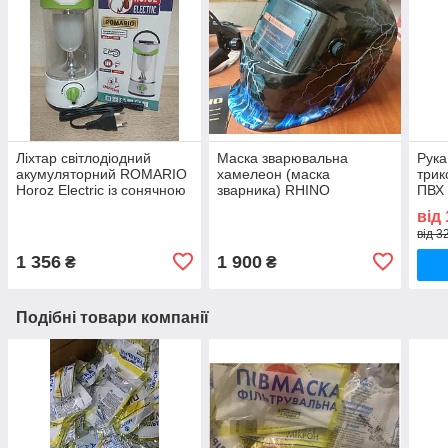
Ліхтар світлодіодний
Маска зварювальна
Рука
акумуляторний ROMARIO
хамелеон (маска
трик
Horoz Electric із сонячною
зварника) RHINO
ПВХ
батареєю настільний
STANDART блискавки
Оран
від
RHZ3030 шолом зварника
унів
від 3
для зварювання та
напівавтомат
1 356
1 900
₴
₴
Подібні товари компанії