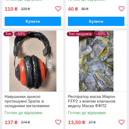
на дужках
асортименті різні кольори
110
40
₴
₴
220 ₴
80 ₴
Купити
Купити
Топ
–50%
Топ продажів
–50%
Навушники захисні
Респіратор маска Мікрон
протишумні Sparta зі
FFP2 з жовтим клапаном
складними металевими
видиху Маска ФФП2
дужками для захисту органів
Готово до відправки
Готово до відправки
слуху від виробничого шуму
арт 893575
137
13,50
₴
₴
274 ₴
27 ₴