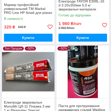
Електроди TAYOR E308L-16
Маркер професійний
d 3.20х350мм 5,0 кг
універсальний ТМ Markal
зварювальні матеріали
PRO Line HP білий для різних
Нержавіючі зварювальні
Готово до відправки
видів поверхонь
електроди
В наявності
1 980
₴/пач
320
₴
640 ₴
3 960 ₴/пач
Купити
Купити
Топ Продаж
–50%
–50%
Електроди зварювальні
Паста для протруювання
Monolith ЦЛ-11 Плазма 3 мм
нержавіючих сталей Welding
1 кг Plasmatec Special