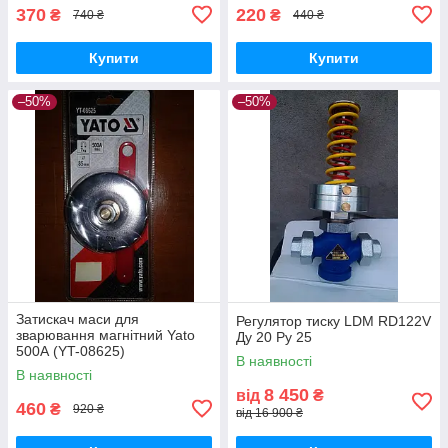
370
220
₴
₴
740 ₴
440 ₴
Купити
Купити
–50%
–50%
Затискач маси для
Регулятор тиску LDM RD122V
зварювання магнітний Yato
Ду 20 Ру 25
500А (YT-08625)
В наявності
В наявності
8 450
від
₴
460
₴
920 ₴
від 16 900 ₴