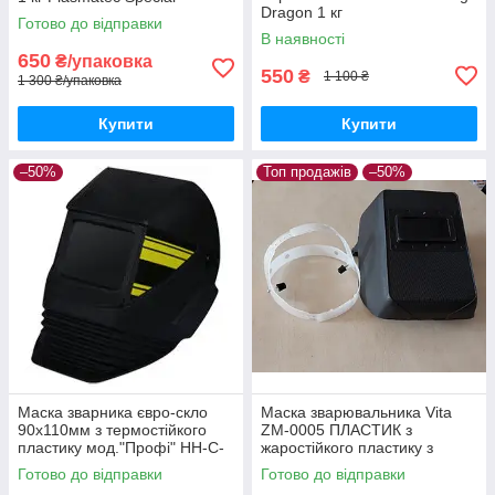
Dragon 1 кг
Спеціальний
Готово до відправки
В наявності
650
₴/упаковка
550
₴
1 100 ₴
1 300 ₴/упаковка
Купити
Купити
–50%
Топ продажів
–50%
Маска зварника євро-скло
Маска зварювальника Vita
90х110мм з термостійкого
ZM-0005 ПЛАСТИК з
пластику мод."Профі" НН-С-
жаростійкого пластику з
У1
регульованим оголов'ям
Готово до відправки
Готово до відправки
затемнене скло