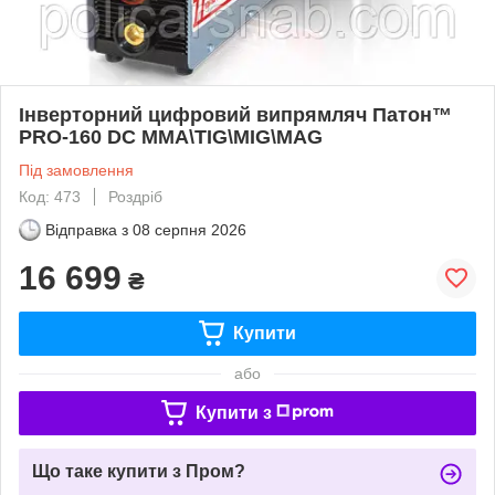
Інверторний цифровий випрямляч Патон™
PRO-160 DC MMA\TIG\MIG\MAG
Під замовлення
Код: 473
Роздріб
Відправка з
08 серпня 2026
16 699
₴
Купити
або
Купити з
Що таке купити з Пром?