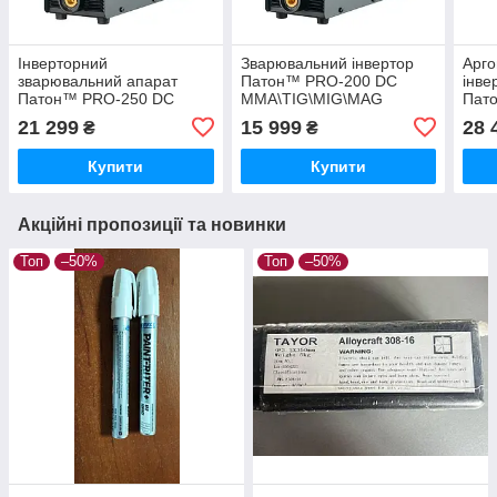
Інверторний
Зварювальний інвертор
Арго
зварювальний апарат
Патон™ PRO-200 DC
інве
Патон™ PRO-250 DC
MMA\TIG\MIG\MAG
Пато
MMA\TIG\MIG\MAG
DC\
21 299
15 999
28 
₴
₴
Купити
Купити
Акційні пропозиції та новинки
Топ
–50%
Топ
–50%