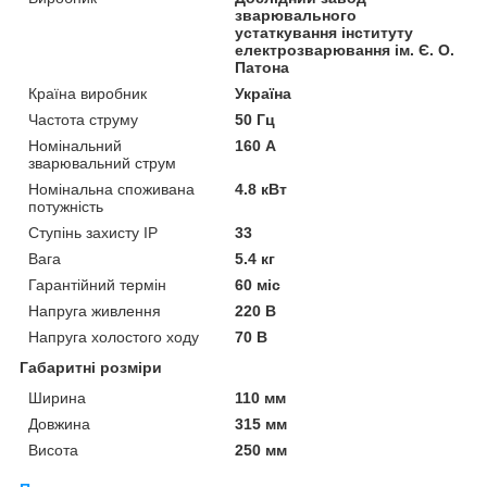
зварювального
устаткування інституту
електрозварювання ім. Є. О.
Патона
Країна виробник
Україна
Частота струму
50 Гц
Номінальний
160 А
зварювальний струм
Номінальна споживана
4.8 кВт
потужність
Ступінь захисту IP
33
Вага
5.4 кг
Гарантійний термін
60 міс
Напруга живлення
220 В
Напруга холостого ходу
70 В
Габаритні розміри
Ширина
110 мм
Довжина
315 мм
Висота
250 мм