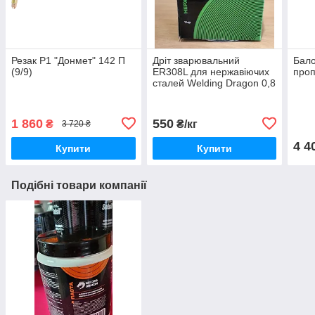
Резак Р1 "Донмет" 142 П
Дріт зварювальний
Бало
(9/9)
ER308L для нержавіючих
проп
сталей Welding Dragon 0,8
мм (1 кг)
1 860
550
₴
₴/кг
3 720 ₴
4 4
Купити
Купити
Подібні товари компанії