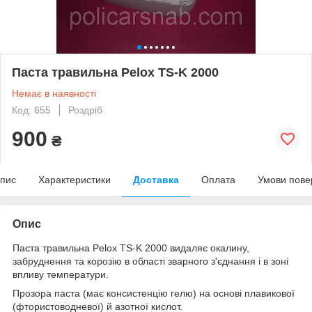
Паста травильна Pelox TS-K 2000
Немає в наявності
Код: 655
Роздріб
900
₴
пис
Характеристики
Доставка
Оплата
Умови пове
Опис
Паста травильна Pelox TS-K 2000 видаляє окалину,
забруднення та корозію в області зварного з'єднання і в зоні
впливу температури.
Прозора паста (має консистенцію гелю) на основі плавикової
(фтористоводневої) й азотної кислот.