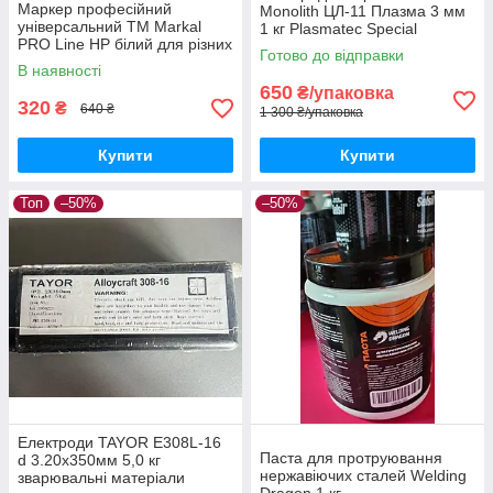
Маркер професійний
Monolith ЦЛ-11 Плазма 3 мм
універсальний ТМ Markal
1 кг Plasmatec Special
PRO Line HP білий для різних
Спеціальний
Готово до відправки
видів поверхонь
В наявності
650
₴/упаковка
320
₴
640 ₴
1 300 ₴/упаковка
Купити
Купити
Топ
–50%
–50%
Електроди TAYOR E308L-16
Паста для протруювання
d 3.20х350мм 5,0 кг
нержавіючих сталей Welding
зварювальні матеріали