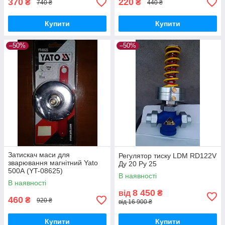
370
220
₴
₴
740 ₴
440 ₴
Купити
Купити
–50%
–50%
Затискач маси для
Регулятор тиску LDM RD122V
зварювання магнітний Yato
Ду 20 Ру 25
500А (YT-08625)
В наявності
В наявності
8 450
від
₴
460
₴
920 ₴
від 16 900 ₴
Купити
Купити