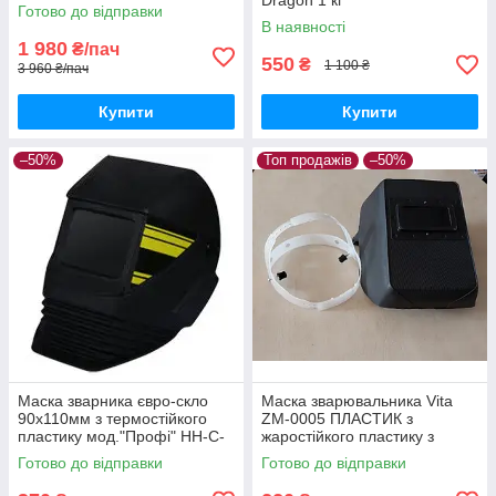
Dragon 1 кг
Нержавіючі зварювальні
Готово до відправки
електроди
В наявності
1 980
₴/пач
550
₴
1 100 ₴
3 960 ₴/пач
Купити
Купити
–50%
Топ продажів
–50%
Маска зварника євро-скло
Маска зварювальника Vita
90х110мм з термостійкого
ZM-0005 ПЛАСТИК з
пластику мод."Профі" НН-С-
жаростійкого пластику з
У1
регульованим оголов'ям
Готово до відправки
Готово до відправки
затемнене скло