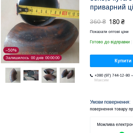
приварний ц
180 ₴
360 ₴
Показати оптові ціни
Готово до відправки
–50%
Залишилось
0
0
днів
0
0
0
0
0
0
Купити
+380 (97) 744-12-80
Максим
повернення товару п