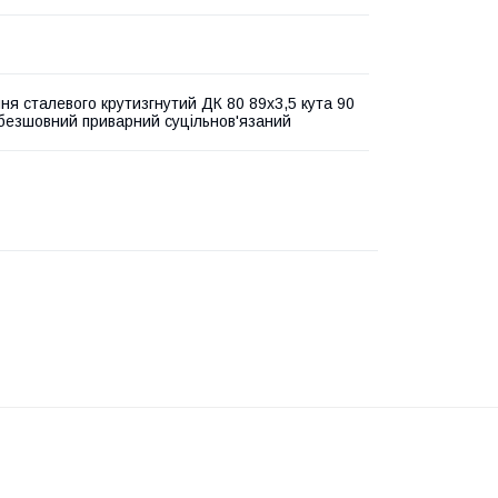
ня сталевого крутизгнутий ДК 80 89х3,5 кута 90
 безшовний приварний суцільнов'язаний