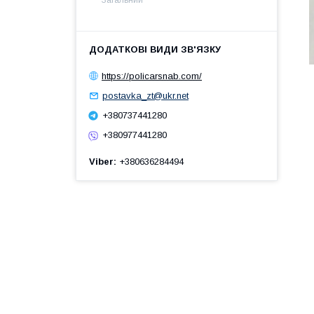
https://policarsnab.com/
postavka_zt@ukr.net
+380737441280
+380977441280
Viber
+380636284494