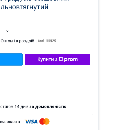
ільновтягнутий
Оптом і в роздріб
Код:
00825
Купити з
ротягом 14 днів
за домовленістю