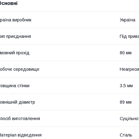
Основні
раїна виробник
Україна
ип приєднання
Під прив
мовний прохід
80 мм
обоче середовище
Неагрес
овщина стінки
3.5 мм
овнішній діаметр
89 мм
посіб виготовлення
Суцільно
атеріал відведення
Сталь