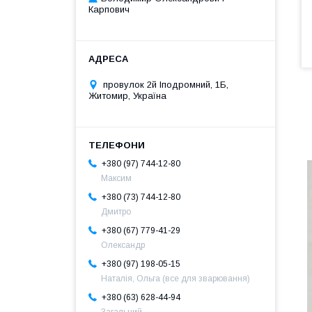
Карпович
провулок 2й Іподромний, 1Б,
Житомир, Україна
+380 (97) 744-12-80
Максим
+380 (73) 744-12-80
Дмитро
+380 (67) 779-41-29
Олександр
+380 (97) 198-05-15
Наталія, Ольга (все для зварювання)
+380 (63) 628-44-94
Загальний