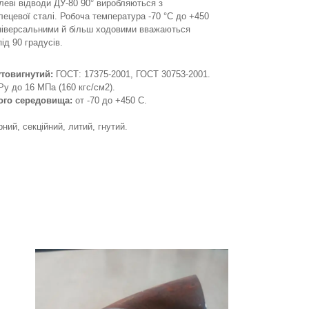
алеві відводи ДУ-80 90° виробляються з
лецевої сталі. Робоча температура -70 °C до +450
Універсальними й більш ходовими вважаються
ід 90 градусів.
утовигнутий:
ГОСТ: 17375-2001, ГОСТ 30753-2001.
y до 16 МПа (160 кгс/см2).
ого середовища:
от -70 до +450 C.
ий, секційний, литий, гнутий.