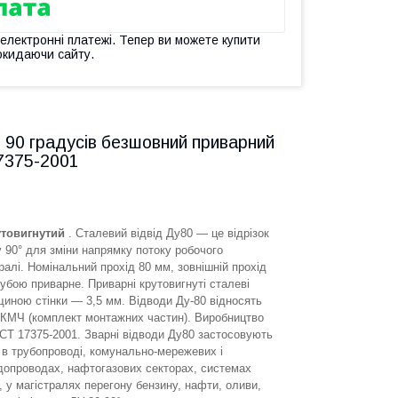
 електронні платежі. Тепер ви можете купити
окидаючи сайту.
т 90 градусів безшовний приварний
17375-2001
утовигнутий
. Сталевий відвід Ду80 — це відрізок
у 90° для зміни напрямку потоку робочого
алі. Номінальний прохід 80 мм, зовнішній прохід
рубою приварне. Приварні крутовигнуті сталеві
щиною стінки — 3,5 мм. Відводи Ду-80 відносять
и, КМЧ (комплект монтажних частин). Виробництво
ОСТ 17375-2001. Зварні відводи Ду80 застосовують
 в трубопроводі, комунально-мережевих і
допроводах, нафтогазових секторах, системах
, у магістралях перегону бензину, нафти, оливи,