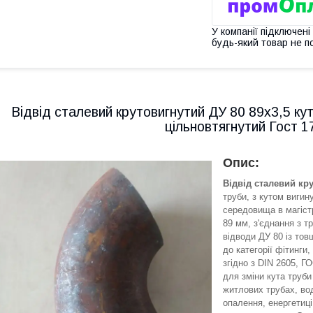
У компанії підключені
будь-який товар не п
Відвід сталевий крутовигнутий ДУ 80 89х3,5 ку
цільновтягнутий Гост 
Опис:
Відвід сталевий кр
труби, з кутом вигин
середовища в магістр
89 мм, з'єднання з т
відводи ДУ 80 із тов
до категорії фітинг
згідно з DIN 2605, Г
для зміни кута труби
житлових трубах, во
опалення, енергетиці