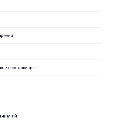
арення
ивне середовище
тягнутий