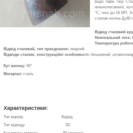
води, пари, газу. Ст
низьколегованої, вуг
°C, тиск до 16 МП. 
сталеві коліна Ду80 п
Відвід сталевий кр
Номінальний тиск
:
P
Температура робоч
Відвід сталевий, тип приєднання:
зварний.
Відводи сталеві, конструкційні особливості:
безшовний, штампозварн
Кут вигину
:
90°
Матеріал:
сталь
Характеристики:
Тип виробу Відвід
Тип відводу 3D
Кут вигину відводу 90 градусів