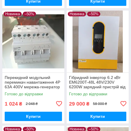
Купити
Купити
Новинка
–50%
Новинка
–50%
Перекидний модульний
Гібридний інвертор 6.2 кВт
перемикач навантаження 4Р
EM6200T-48L 48V/230V
63А 400V мережа-генератор
6200W зарядний пристрій від
(введення резерву) LW 419G
мережі MPPT контролер для
Готово до відправки
Готово до відправки
Lemanso
сонячних панелей
1 024
29 000
₴
₴
2 048 ₴
58 000 ₴
Купити
Купити
Новинка
–50%
Новинка
–50%