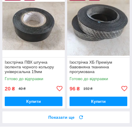
Ізострічка ПВХ штучна
Ізострічка ХБ Преміум
ізолента чорного кольору
бавовняна тканинна
універсальна 19мм
прогумована
товщиною для
Електроізоляційна стрічка
Готово до відправки
Готово до відправки
електромонтажних та
одностороння 18мм
ремонтних робіт
шириною звичайної липкості
20
96
₴
₴
40 ₴
192 ₴
ОЗОМ
Купити
Купити
Показати ще