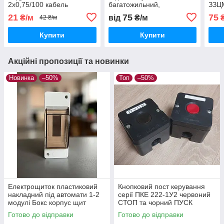
2х0,75/100 кабель
багатожильний,
ЗЗЦМ
двожильний Horoz Electric
з'єднувальний
ГОС
21
75
75
₴/м
від
₴/м
₴
42 ₴/м
чорний гнучкий
Купити
Купити
Акційні пропозиції та новинки
Новинка
–50%
Топ
–50%
Електрощиток пластиковий
Кнопковий пост керування
накладний під автомати 1-2
серії ПКЕ 222-1У2 червоний
модулі Бокс корпус щит
СТОП та чорний ПУСК
модульний з прозорою
Готово до відправки
Готово до відправки
кришкою навісний ТМ КОВА