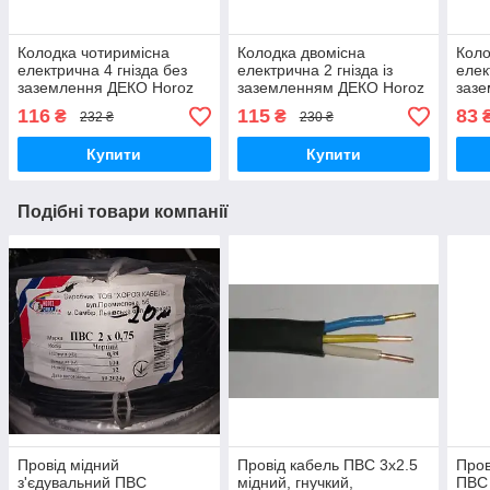
Колодка чотиримісна
Колодка двомісна
Коло
електрична 4 гнізда без
електрична 2 гнізда із
елек
заземлення ДЕКО Horoz
заземленням ДЕКО Horoz
зазе
Electric Туреччина корпус
Electric Туреччина корпус
Elec
116
115
83
₴
₴
232 ₴
230 ₴
білий пластик
білий пластик
біли
Купити
Купити
Подібні товари компанії
Провід мідний
Провід кабель ПВС 3х2.5
Пров
з'єдувальний ПВС
мідний, гнучкий,
ПВС 