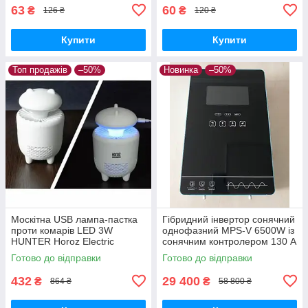
63
60
₴
₴
126 ₴
120 ₴
Купити
Купити
Топ продажів
–50%
Новинка
–50%
Москітна USB лампа-пастка
Гібридний інвертор сонячний
проти комарів LED 3W
однофазний MPS-V 6500W із
HUNTER Horoz Electric
сонячним контролером 130 A
MPPT 6.5 кВт 48В скляний
Готово до відправки
Готово до відправки
сенсорний екран
432
29 400
₴
₴
864 ₴
58 800 ₴