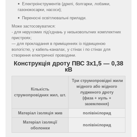
Електроінструментів (дрилі, болгарки, лобзики,
газонокосарки, насоси);
Переносні освітлювальні прилади.
Може застосовуватися:
- для нерухомих під'єднань у низьковольтних комплектних
пристроях;
— для прокладання в приміщеннях із підвищеною
вологістю, у кабель-каналах, у стінах і по стінах для
створення електричної проводини.
Конструкція дроту ПВС 3х1,5 — 0,38
кВ
Три струмопровідні жили
мідного або мідного
Кількість
лудженого дроту
струмопровідних жил, шт.
(фаза + нуль +
заземлення)
Матеріал ізоляція жив
полівінілорид
Матеріал ізоляції
полівінілорид
оболонки