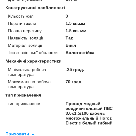
Конструктивні особливості
Кількість жил
3
Перетин жили
1.5 кв.мм
Площа перетину
1.5 кв. мм
Наявність ізоляції
Так
Матеріал ізоляції
Вініл
Тип зовнішньої оболонки
Вологостійка
Механічні характеристики
Мінімальна робоча
-25 град.
температура
Максимальна робоча
70 град.
температура
тип призначення
тип призначення
Провод медный
соединительный ПВС
3.0х1.5/100 кабель
многожильный Horoz
Electric белый гибкий
Приховати