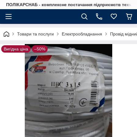
ПОЛІКАРСНАБ - комплексне постачання підприємств техмат
Товари та послуги
Електрообладнання
Провід мідни
Вигідна ціна
–50%