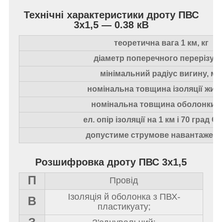
Технічні характеристики дроту ПВС
3х1,5 — 0.38 кВ
теоретична вага 1 км, кг
діаметр поперечного перерізу, 
мінімальний радіус вигину, м
номінальна товщина ізоляції жил
номінальна товщина оболонки,
ел. опір ізоляції на 1 км і 70 град С
допустиме струмове навантаженн
Розшифровка дроту ПВС 3х1,5
П
Провід
Ізоляція й оболонка з ПВХ-
В
пластикуату;