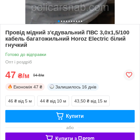
Провід мідний з'єдувальний ПВС 3,0х1,5/100
кабель багатожильний Horoz Electric білий
гнучкий
Готово до відправки
Опт і роздріб
47
₴/м
94 ₴/м
Економія
47 ₴
Залишилось
16 днів
46 ₴
від 5 м
44 ₴
від 10 м
43,50 ₴
від 15 м
Купити
або
Купити з