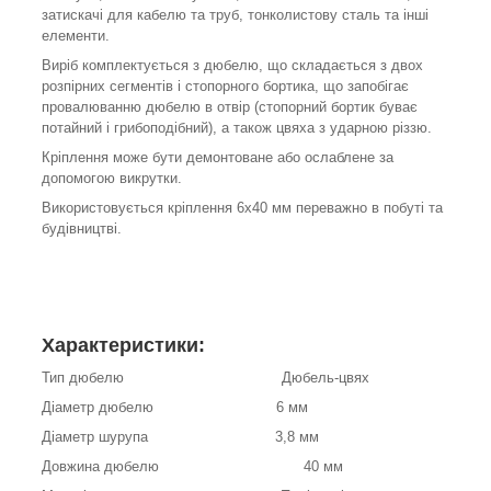
затискачі для кабелю та труб, тонколистову сталь та інші
елементи.
Виріб комплектується з дюбелю, що складається з двох
розпірних сегментів і стопорного бортика, що запобігає
провалюванню дюбелю в отвір (стопорний бортик буває
потайний і грибоподібний), а також цвяха з ударною різзю.
Кріплення може бути демонтоване або ослаблене за
допомогою викрутки.
Використовується кріплення 6х40 мм переважно в побуті та
будівництві.
Характеристики:
Тип дюбелю Дюбель-цвях
Діаметр дюбелю 6 мм
Діаметр шурупа 3,8 мм
Довжина дюбелю 40 мм