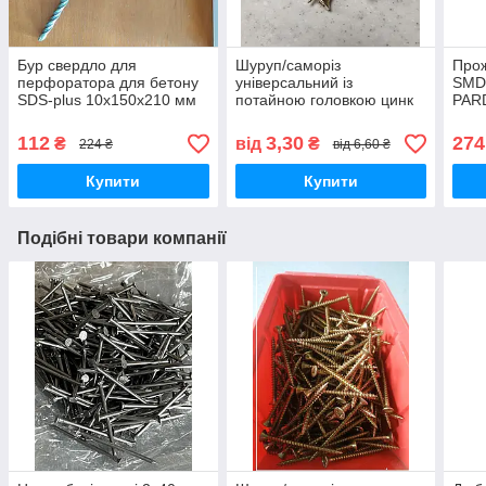
Бур свердло для
Шуруп/саморіз
Прож
перфоратора для бетону
універсальний із
SMD 
SDS-plus 10х150х210 мм
потайною головкою цинк
PAR
WERK
жовтий 6,0х120 Din
6400
7997ост 1145-80
HOR
112
3,30
274
₴
від
₴
224 ₴
від 6,60 ₴
осві
Купити
Купити
Подібні товари компанії