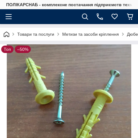
ПОЛІКАРСНАБ - комплексне постачання підприємств техмат
Товари та послуги
Метизи та засоби кріплення
Дюбе
Топ
–50%