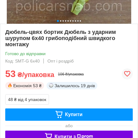
Дюбель-цвях бортик Дюбель з ударним
шурупом 6х40 грибоподібний швидкого
монтажу
Готово до відправки
Код: SMT-G 6х40
Опт і роздріб
53
₴/упаковка
106 ₴/упаковка
Економія
53 ₴
Залишилось
19 днів
48 ₴
від 4 упаковок
Купити
або
Купити з