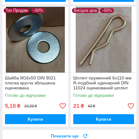
Топ Продаж
–50%
Вигідна ціна
–50%
Шайба М16х50 DIN 9021
Шплінт пружинний 6x110 мм
плоска кругла збільшена
R-подібний одинарний DIN
оцинкована
11024 оцинкований шплінт
голковий
Готово до відправки
Готово до відправки
5,10
21
₴
₴
10,20 ₴
42 ₴
Купити
Купити
Показати ще