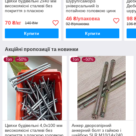
Цвяхи будівельні 2х40 мм
Шуруп/саморіз
Дюбе
високоякісні сталеві без
універсальний із
Дюбе
покриття з пласкою
потайною головкою цинк
шур
головкою гладкий
жовтий 4,0х50 Din 7997
гри
46
98
₴/упаковка
₴
стержень DIN 1151
Гост 1145-80 упаковка 100
швид
70
₴/кг
140 ₴/кг
92 ₴/упаковка
196 ₴
Шт
Купити
Купити
Акційні пропозиції та новинки
Топ
–50%
Топ
–50%
Цвяхи будівельні 4,0х100 мм
Анкер дворозпірний
високоякісні сталеві без
анкерний болт з гайкою і
покриття з пласкою головкою
шайбою SLR М10/14х240