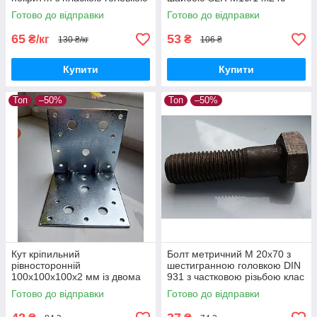
гладкий стержень DIN 1151
сталевий жовтий цинк
Готово до відправки
Готово до відправки
65
53
₴/кг
₴
130 ₴/кг
106 ₴
Купити
Купити
Топ
–50%
Топ
–50%
Кут кріпильний
Болт метричний М 20х70 з
рівносторонній
шестигранною головкою DIN
100х100х100х2 мм із двома
931 з частковою різьбою клас
ребрами жорсткості
міцності 5,8 без покриття
Готово до відправки
Готово до відправки
універсальний монтажний
перфорований оцинкований