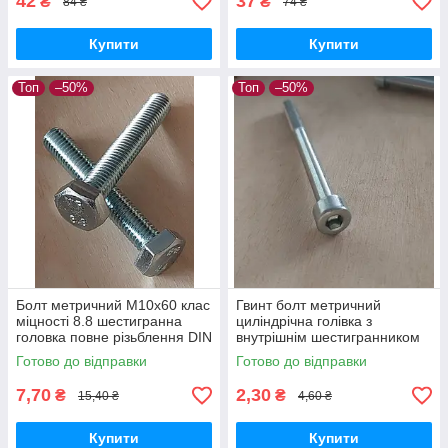
42
37
₴
₴
84 ₴
74 ₴
Купити
Купити
Топ
–50%
Топ
–50%
Болт метричний М10х60 клас
Гвинт болт метричний
міцності 8.8 шестигранна
циліндрічна голівка з
головка повне різьблення DIN
внутрішнім шестигранником
933 болт оцинкований
INBUS М5х60мм клас
Готово до відправки
Готово до відправки
міцності 8,8 DIN912
оцинкований
7,70
2,30
₴
₴
15,40 ₴
4,60 ₴
Купити
Купити