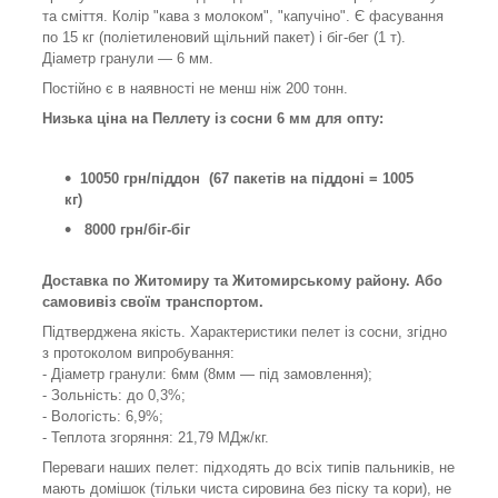
та сміття. Колір "кава з молоком", "капучіно". Є фасування
по 15 кг (поліетиленовий щільний пакет) і біг-бег (1 т).
Діаметр гранули — 6 мм.
Постійно є в наявності не менш ніж 200 тонн.
Низька ціна на Пеллету із сосни 6 мм для опту:
10050 грн/піддон (67 пакетів на піддоні = 1005
кг)
8000 грн/біг-біг
Доставка по Житомиру та Житомирському району. Або
самовивіз своїм транспортом.
Підтверджена якість. Характеристики пелет із сосни, згідно
з протоколом випробування:
- Діаметр гранули: 6мм (8мм — під замовлення);
- Зольність: до 0,3%;
- Вологість: 6,9%;
- Теплота згоряння: 21,79 МДж/кг.
Переваги наших пелет: підходять до всіх типів пальників, не
мають домішок (тільки чиста сировина без піску та кори), не