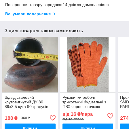
Повернення товару впродовж 14 днів за домовленістю
Всі умови повернення
З цим товаром також замовляють
Відвід сталевий
Рукавички робочі
Прож
крутовигнутий ДУ 80
трикотажні будівельні з
SMD 
89х3,5 кута 90 градусів
ПВХ чорною точкою
PAR
безшовний
Оранж ХБ розмір
6400
16
від
₴/пара
приварний цільновтягнутий
універсальний WE2129
HOR
180
274
₴
360 ₴
від 32 ₴/пара
осві
Купити
Купити