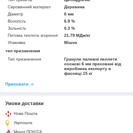
Сировинний матеріал
Деревина
Діаметр
6 мм
Вологість
6.9 %
Зольність
0.3 %
Питома теплота згоряння
21.79 МДж/кг
Упаковка
Мішок
тип призначення
Тип призначення
Гранули паливні пеллети
соснові 6 мм пресовані від
виробника експорту в
фасовці 15 кг
Приховати
Умови доставки
Нова Пошта
Укрпошта
Meest ПОШТА