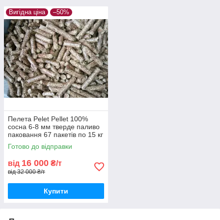
Вигідна ціна
–50%
Пелета Pelet Pellet 100%
сосна 6-8 мм тверде паливо
паковання 67 пакетів по 15 кг
на піддоні або біг-бег
Готово до відправки
16 000
від
₴/т
від 32 000 ₴/т
Купити