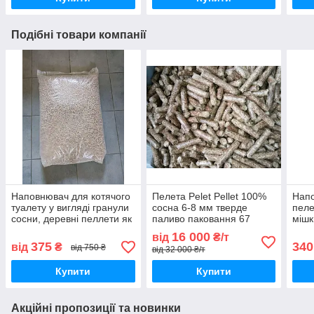
Подібні товари компанії
Наповнювач для котячого
Пелета Pelet Pellet 100%
Напо
туалету у вигляді гранули
сосна 6-8 мм тверде
пеле
сосни, деревні пеллети як
паливо паковання 67
мішк
наповнювач для котячого
пакетів по 15 кг на піддоні
біоп
16 000
від
₴/т
лотка
або біг-бег
375
340
від
₴
від 750 ₴
від 32 000 ₴/т
Купити
Купити
Акційні пропозиції та новинки