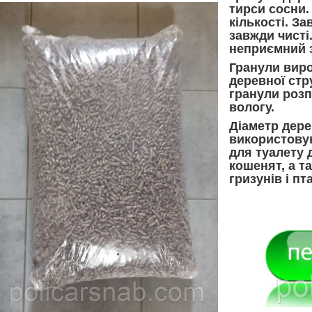
тирси сосни.
кількості. За
завжди чисті
неприємний 
Гранули вир
деревної стр
гранули роз
вологу.
Діаметр дере
використовув
для туалету д
кошенят, а т
гризунів і пта