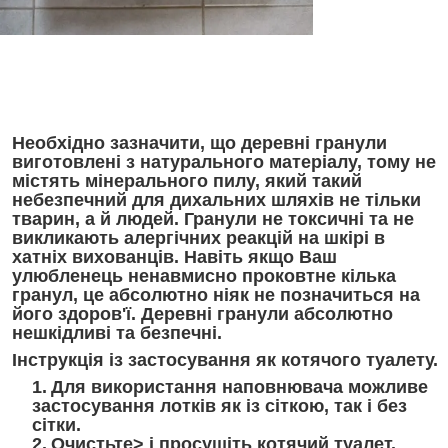
Необхідно зазначити, що деревні гранули
виготовлені з натурального матеріалу, тому не
містять мінерального пилу, який такий
небезпечний для дихальних шляхів не тільки
тварин, а й людей. Гранули не токсичні та не
викликають алергічних реакцій на шкірі в
хатніх вихованців. Навіть якщо Ваш
улюбленець ненавмисно проковтне кілька
гранул, це абсолютно ніяк не позначиться на
його здоров'ї. Деревні гранули абсолютно
нешкідливі та безпечні.
Інструкція із застосування як котячого туалету.
Для використання наповнювача можливе
застосування лотків як із сіткою, так і без
сітки.
Очистьте> і просушіть котячий туалет.