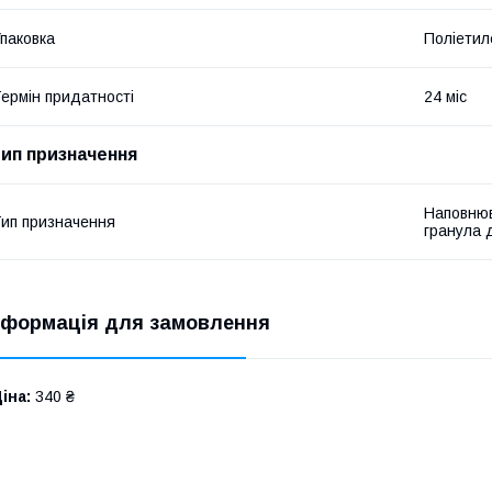
паковка
Поліетил
ермін придатності
24 міс
тип призначення
Наповнюв
ип призначення
гранула д
нформація для замовлення
іна:
340 ₴