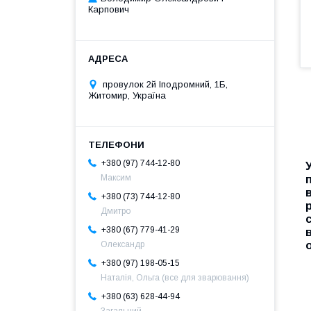
Карпович
провулок 2й Іподромний, 1Б,
Житомир, Україна
+380 (97) 744-12-80
Максим
+380 (73) 744-12-80
Дмитро
+380 (67) 779-41-29
Олександр
+380 (97) 198-05-15
Наталія, Ольга (все для зварювання)
+380 (63) 628-44-94
Загальний