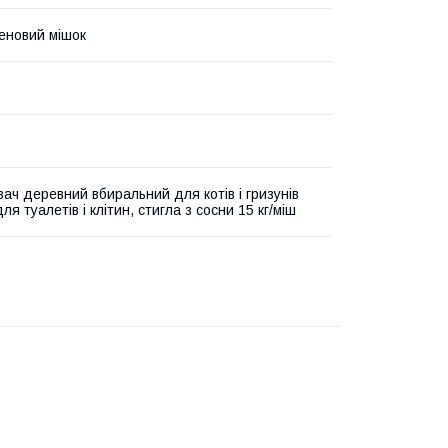
еновий мішок
ач деревний вбиральний для котів і гризунів
ля туалетів і клітин, стигла з сосни 15 кг/міш