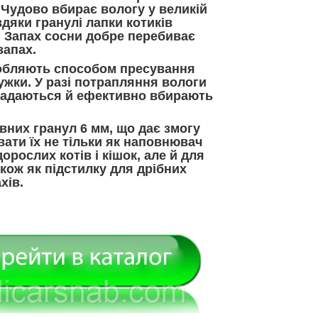
 Чудово вбирає вологу у великій
вдяки гранулі лапки котиків
. Запах сосни добре перебиває
запах.
обляють способом пресування
ужки. У разі потрапляння вологи
падаються й ефективно вбирають
вних гранул 6 мм, що дає змогу
ати їх не тільки як наповнювач
орослих котів і кішок, але й для
акож як підстилку для дрібних
хів.