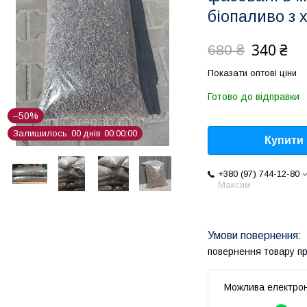
біопаливо з 
340 ₴
680 ₴
Показати оптові ціни
Готово до відправки
–50%
Залишилось
0
0
днів
0
0
0
0
0
0
Купити
+380 (97) 744-12-80
Максим
повернення товару п