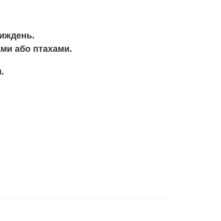
тиждень.
ами або птахами.
.