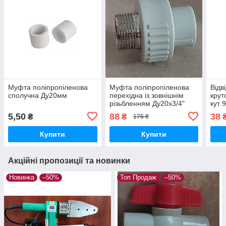
Муфта поліпропіленова
Муфта поліпропіленова
Відв
сполучна Ду20мм
перехідна із зовнішнім
крут
різьбленням Ду20х3/4"
кут 
фітинг PPR для труби 20
при
5,50
88
38
₴
₴
176 ₴
мм
ціль
Купити
Купити
Акційні пропозиції та новинки
Новинка
–50%
Топ Продаж
–50%