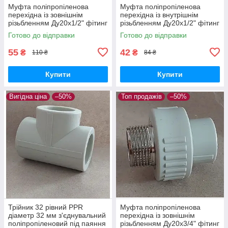
Муфта поліпропіленова
Муфта поліпропіленова
перехідна із зовнішнім
перехідна із внутрішнім
різьбленням Ду20х1/2" фітинг
різьбленням Ду20х1/2" фітинг
PPR для труби 20 мм
PPR для труби 20 мм
Готово до відправки
Готово до відправки
55
42
₴
₴
110 ₴
84 ₴
Купити
Купити
Вигідна ціна
–50%
Топ продажів
–50%
Трійник 32 рівний PPR
Муфта поліпропіленова
діаметр 32 мм з'єднувальний
перехідна із зовнішнім
поліпропіленовий під паяння
різьбленням Ду20х3/4" фітинг