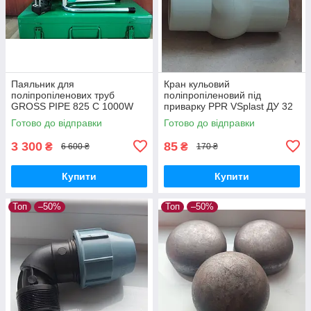
Паяльник для
Кран кульовий
поліпропіленових труб
поліпропіленовий під
GROSS PIPE 825 C 1000W
приварку PPR VSplast ДУ 32
220V Апарат для зварювання
ручка метелик
Готово до відправки
Готово до відправки
та пайки PPR прохід ДУ20-
63мм сталевий кейс
3 300
85
₴
₴
6 600 ₴
170 ₴
Купити
Купити
Топ
–50%
Топ
–50%