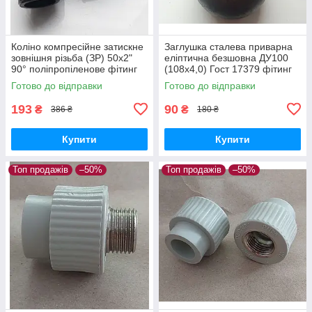
Коліно компресійне затискне
Заглушка сталева приварна
зовнішня різьба (ЗР) 50х2"
еліптична безшовна ДУ100
90° поліпропіленове фітинг
(108х4,0) Гост 17379 фітинг
для поліетиленових труб
для труб
Готово до відправки
Готово до відправки
193
90
₴
₴
386 ₴
180 ₴
Купити
Купити
Топ продажів
–50%
Топ продажів
–50%