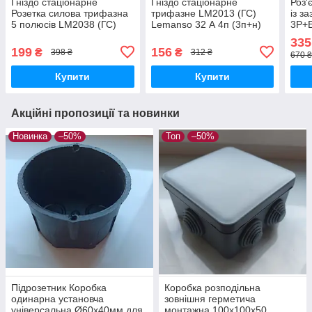
Гніздо стаціонарне
Гніздо стаціонарне
Роз'
Розетка силова трифазна
трифазне LM2013 (ГС)
із з
5 полюсів LM2038 (ГС)
Lemanso 32 А 4п (3п+н)
3Р+Е
Lemanso 32 А 5п (3п+е+н)
380-415V IP44
ІР44
335
380-415V IP44
199
156
₴
₴
398 ₴
312 ₴
670 ₴
Купити
Купити
Акційні пропозиції та новинки
Новинка
–50%
Топ
–50%
Підрозетник Коробка
Коробка розподільна
одинарна установча
зовнішня герметича
універсальна Ø60х40мм для
монтажна 100х100х50