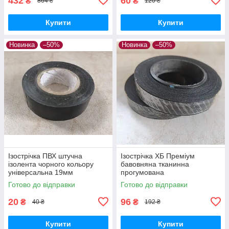
432
60
₴
₴
864 ₴
120 ₴
Купити
Купити
Новинка
–50%
Новинка
–50%
Ізострічка ПВХ штучна
Ізострічка ХБ Преміум
ізолента чорного кольору
бавовняна тканинна
універсальна 19мм
прогумована
товщиною для
Електроізоляційна стрічка
Готово до відправки
Готово до відправки
електромонтажних та
одностороння 18мм
ремонтних робіт
шириною звичайної липкості
20
96
₴
₴
40 ₴
192 ₴
ОЗОМ
Купити
Купити