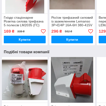
Гніздо стаціонарне
Роз'єм трифазний силовий
Вилк
Розетка силова трифазна
із заземленням Lemanso
пере
5 полюсів LM2035 (ГС)
3Р+Е/4Р 16А-6Н 380-415V
LEM
Lemanso 16 А 5п (3п+е+н)
ІР44 комплект
380
169
296
129
₴
₴
338 ₴
592 ₴
380-415V IP44
Купити
Купити
Подібні товари компанії