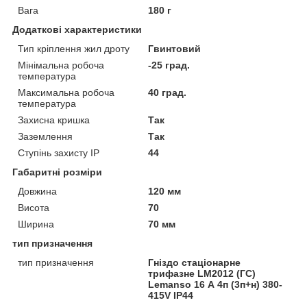
Вага
180 г
Додаткові характеристики
Тип кріплення жил дроту
Гвинтовий
Мінімальна робоча
-25 град.
температура
Максимальна робоча
40 град.
температура
Захисна кришка
Так
Заземлення
Так
Ступінь захисту IP
44
Габаритні розміри
Довжина
120 мм
Висота
70
Ширина
70 мм
тип призначення
тип призначення
Гніздо стаціонарне
трифазне LM2012 (ГС)
Lemanso 16 А 4п (3п+н) 380-
415V IP44