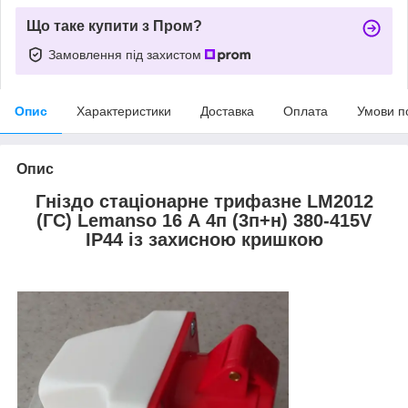
Що таке купити з Пром?
Замовлення під захистом
Опис
Характеристики
Доставка
Оплата
Умови п
Опис
Гніздо стаціонарне трифазне LM2012
(ГС) Lemanso 16 А 4п (3п+н) 380-415V
IP44 із захисною кришкою