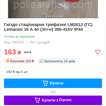
Гніздо стаціонарне трифазне LM2012 (ГС)
Lemanso 16 А 4п (3п+н) 380-415V IP44
Готово до відправки
Код: LM2012
Опт і роздріб
163
₴
326 ₴
Економія
163 ₴
Залишилось
16 днів
160 ₴
від 4 шт.
Купити
або
Купити з