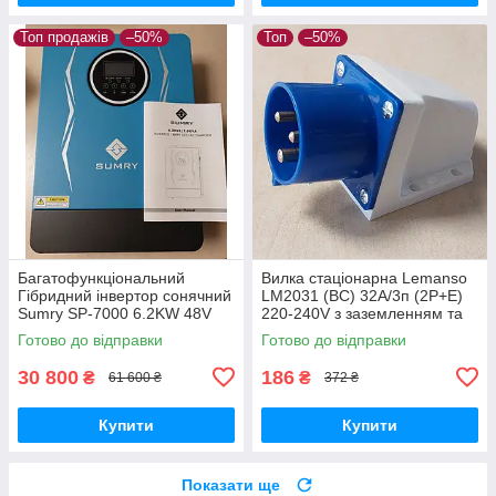
Топ продажів
–50%
Топ
–50%
Багатофункціональний
Вилка стаціонарна Lemanso
Гібридний інвертор сонячний
LM2031 (ВС) 32А/3п (2Р+Е)
Sumry SP-7000 6.2KW 48V
220-240V з заземленням та
ефективне резервне
захистом IP44 синя
Готово до відправки
Готово до відправки
електропостачання для дому
та офісу
30 800
186
₴
₴
61 600 ₴
372 ₴
Купити
Купити
Показати ще