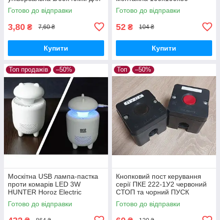
прокладки проводки у
Neomax
Готово до відправки
Готово до відправки
житлових та офісних
приміщеннях
3,80
52
₴
₴
7,60 ₴
104 ₴
Купити
Купити
Топ продажів
–50%
Топ
–50%
Москітна USB лампа-пастка
Кнопковий пост керування
проти комарів LED 3W
серії ПКЕ 222-1У2 червоний
HUNTER Horoz Electric
СТОП та чорний ПУСК
Готово до відправки
Готово до відправки