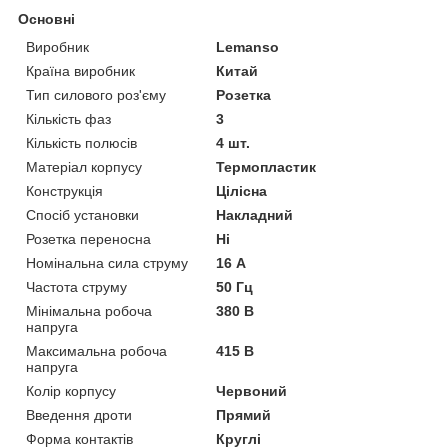
Основні
Виробник
Lemanso
Країна виробник
Китай
Тип силового роз'єму
Розетка
Кількість фаз
3
Кількість полюсів
4 шт.
Матеріал корпусу
Термопластик
Конструкція
Цілісна
Спосіб установки
Накладний
Розетка переносна
Ні
Номінальна сила струму
16 А
Частота струму
50 Гц
Мінімальна робоча
380 В
напруга
Максимальна робоча
415 В
напруга
Колір корпусу
Червоний
Введення дроти
Прямий
Форма контактів
Круглі