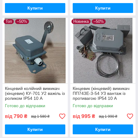
Купити
Купити
Топ
–50%
Новинка
–50%
Кінцевий колійний вимикач
Кінцевик (кінцевий) вимикач
(кінцевик) КУ-701 У2 важіль із
ПП743Е-3-54 У3 вантаж із
роликом ІР54 10 А
противагою ІР54 10 А
штампування
Готово до відправки
Готово до відправки
790
995
від
₴
від
₴
від 1 580 ₴
від 1 990 ₴
Купити
Купити