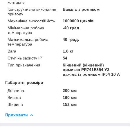
контактів
Конструктивне виконання
Важіль з роликом
приводу
Механічна зносостійкість
1000000 циклів
Мінімальна робоча
-40 град.
температура
Максимальна робоча
40 град.
температура
Вага
1.8 кг
Ступінь захисту IP
54
Тип призначення
Кінцевий (кінцевий)
вимикач PR741Е354 У3
важіль із роликом ІР54 10 А
Габаритні розміри
Довжина
200 мм
Висота
160 мм
Ширина
152 мм
Приховати