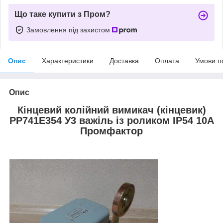
Що таке купити з Пром?
Замовлення під захистом
Опис
Характеристики
Доставка
Оплата
Умови п
Опис
Кінцевий колійний вимикач (кінцевик)
PP741Е354 У3 важіль із роликом ІР54 10А
Промфактор