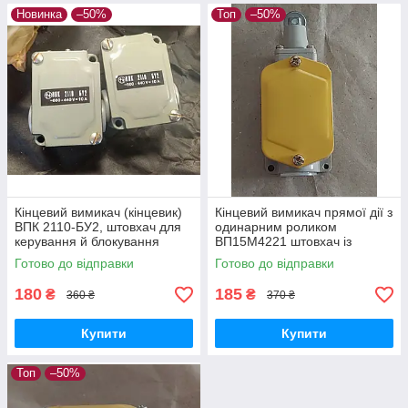
Новинка
–50%
Топ
–50%
Кінцевий вимикач (кінцевик)
Кінцевий вимикач прямої дії з
ВПК 2110-БУ2, штовхач для
одинарним роликом
керування й блокування
ВП15М4221 штовхач із
обладнання
роликом для управління та
Готово до відправки
Готово до відправки
блокування обладнання
180
185
₴
₴
360 ₴
370 ₴
Купити
Купити
Топ
–50%