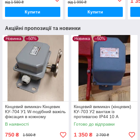
1 3
від 1 580 ₴
від 1 990 ₴
Купити
Купити
Акційні пропозиції та новинки
Новинка
–50%
Новинка
–50%
Кінцевий вимикач Кінцевик
Кінцевий вимикач (кінцевик)
КУ-704 У1 W-подібний важіль
КУ-703 У2 вантаж із
фіксация в кожному
противагою ІР44 10 А
положенні
В наявності
Готово до відправки
750
1 350
₴
₴
1 500 ₴
2 700 ₴