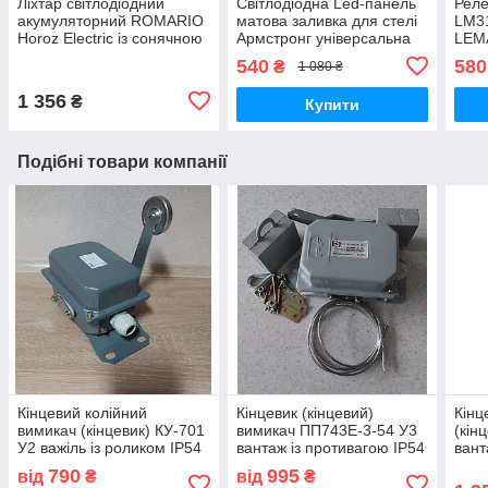
Ліхтар світлодіодний
Світлодіодна Led-панель
Реле
акумуляторний ROMARIO
матова заливка для стелі
LM3
Horoz Electric із сонячною
Армстронг універсальна
LEM
батареєю настільний
40 W 3200 Lm 595x595 мм
захи
540
580
₴
1 080 ₴
220V Lebron
1 356
₴
Купити
Подібні товари компанії
Кінцевий колійний
Кінцевик (кінцевий)
Кінц
вимикач (кінцевик) КУ-701
вимикач ПП743Е-3-54 У3
(кін
У2 важіль із роликом ІР54
вантаж із противагою ІР54
вант
10 А
10 А штампування
10 А
790
995
від
₴
від
₴