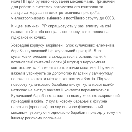
икачі ПН для ручного керування механізмами. Призначені
для роботи в системах автоматичного контролю та
ланцюгах керування електротехнічних пристроїв,
у електроприводах змінного и постійного струму до 660В.
Кінцеві вимикачі РР спрацьовують у разі впливу на їхні
важелі лінійки або спеціального опору, закріплених на
підкранових коліях.
Усередині корпусу закріплені: блок кулачкових елементів,
барабан кулачковий і фіксувальний пристрій. Блок
кулачкових елементів складається з основи, на якій
встановлені контактні болти (4 штуки) з нерухомими
контактами та 2 важелі з контактними мостами. Пружини
важелів утримують за допомогою пластин у замкнутому
положенні контакти містка з контактами болтів. Під час
повороту кулачкового барабана виступ кулачкової шайби
натискає на виступ важеля й контакти перемикаються.
Кулачковий барабан має вал, на якому жорстко закріплений
приводний важіль. У кулачковому барабані є фігурна
пластина (хроповик), на яку впливає фіксувальний
механізм, утримуючи одночасно барабан і привод, у тому чи
іншому робочому положенні.