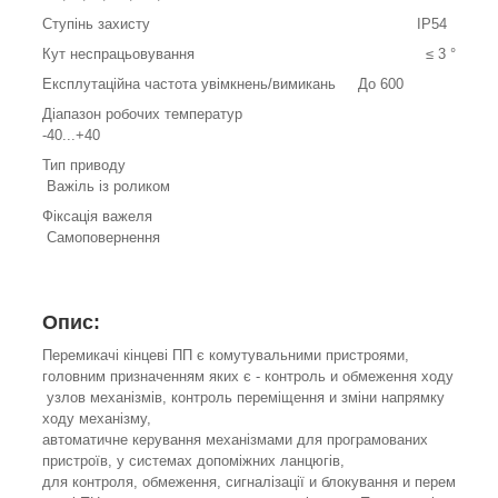
Ступінь захисту ІР54
Кут неспрацьовування ≤ 3 °
Експлутаційна частота увімкнень/вимикань До 600
Діапазон робочих температур
-40...+40
Тип приводу
Важіль із роликом
Фіксація важеля
Самоповернення
Опис:
Перемикачі кінцеві ПП є комутувальними пристроями,
головним призначенням яких є - контроль и обмеження ходу
узлов механізмів, контроль переміщення и зміни напрямку
ходу механізму,
автоматичне керування механізмами для програмованих
пристроїв, у системах допоміжних ланцюгів,
для контроля, обмеження, сигналізації и блокування и перем