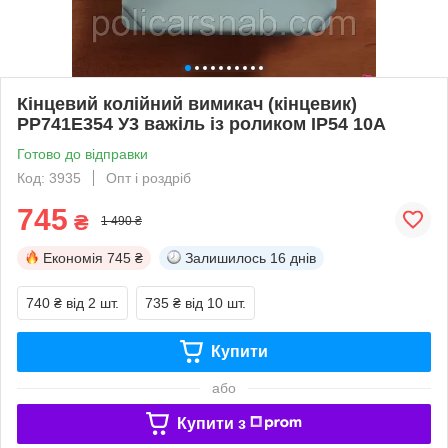
Кінцевий колійний вимикач (кінцевик)
PP741Е354 У3 важіль із роликом ІР54 10А
Готово до відправки
Код: 3935
Опт і роздріб
745
₴
1 490 ₴
Економія
745 ₴
Залишилось
16 днів
740 ₴
від 2 шт.
735 ₴
від 10 шт.
Купити
або
Купити з