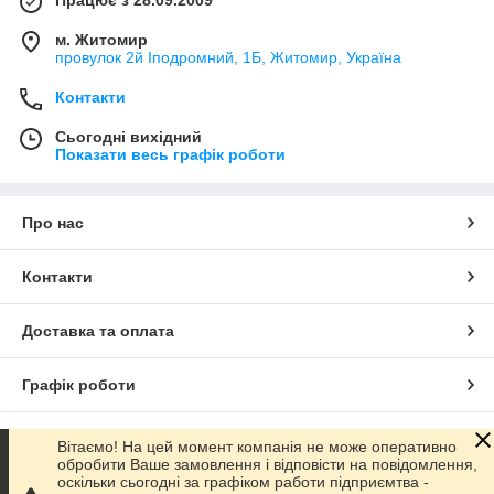
Працює з 28.09.2009
м. Житомир
провулок 2й Іподромний, 1Б, Житомир, Україна
Контакти
Сьогодні вихідний
Показати весь графік роботи
Про нас
Контакти
Доставка та оплата
Графік роботи
Повна версія сайту
Вітаємо! На цей момент компанія не може оперативно
обробити Ваше замовлення і відповісти на повідомлення,
оскільки сьогодні за графіком работи підприємтва -
Сайт створено на маркетплейсі
Prom.ua