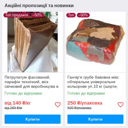
Акційні пропозиції та новинки
Топ продажів
–50%
Топ
–50%
Петрулатум фасований,
Ганчір'я грубе бавовна мікс
парафін технічний, віск
обтиральне універсальне
свічковий для виробництва в
кольорове уп.10 кг (шорти,
пластинах 5,2 кг нафтовий
сорочки, штани, реглани,
Готово до відправки
Готово до відправки
вазелін
тонкий трикотаж - светри)
140
250
від
₴/кг
₴/упаковка
від 280 ₴/кг
500 ₴/упаковка
Купити
Купити