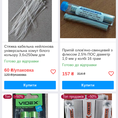
Стяжка кабельна нейлонова
Припій олов'яно-свинцевий з
універсальна хомут білого
флюсом 2,5% ПОС діаметр
кольору 3,6х250мм для
1,0 мм у колбі 16 грам
фіксації кабелів кріплення до
Готово до відправки
Lemanso LM9115 для
несучих поверхонь уп100шт
Готово до відправки
з'єднання деталей за
60
₴/упаковка
допомогою пайки
157
₴
314 ₴
120 ₴/упаковка
Купити
Купити
Топ
–50%
Топ продажів
–50%