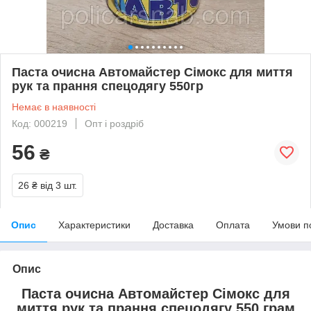
Паста очисна Автомайстер Сімокс для миття
рук та прання спецодягу 550гр
Немає в наявності
Код: 000219
Опт і роздріб
56
₴
26 ₴
від 3 шт.
Опис
Характеристики
Доставка
Оплата
Умови п
Опис
Паста очисна Автомайстер Сімокс для
миття рук та прання спецодягу 550 грам