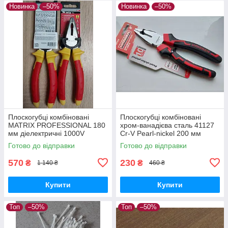
Новинка
–50%
Новинка
–50%
Плоскогубці комбіновані
Плоскогубці комбіновані
MATRIX PROFESSIONAL 180
хром-ванадієва сталь 41127
мм діелектричні 1000V
Cr-V Pearl-nickel 200 мм
арт.16983
Haisser двокомпонентні
Готово до відправки
Готово до відправки
рукоятки 8"
570
230
₴
₴
1 140 ₴
460 ₴
Купити
Купити
Топ
–50%
Топ
–50%