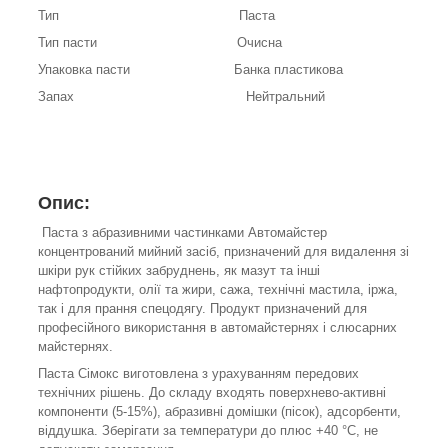
Тип Паста
Тип пасти Очисна
Упаковка пасти Банка пластикова
Запах Нейтральний
Опис:
Паста з абразивними частинками Автомайстер
концентрований мийний засіб, призначений для видалення зі
шкіри рук стійких забруднень, як мазут та інші
нафтопродукти, олії та жири, сажа, технічні мастила, іржа,
так і для прання спецодягу. Продукт призначений для
професійного використання в автомайстернях і слюсарних
майстернях.
Паста Сімокс виготовлена з урахуванням передових
технічних рішень. До складу входять поверхнево-активні
компоненти (5-15%), абразивні домішки (пісок), адсорбенти,
віддушка. Зберігати за температури до плюс +40 °C, не