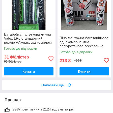
Батарейка пальчікова лужна
Піна монтажна багатоцільова
Videx LR6 стандартний
однокомпонентна
розмір AA упаковка комплект
поліуретанова всесезонна
2шт в блістері Alkaline
Готово до відправки
професійна PRO 800 мл X-
надійне джерело живлення
Готово до відправки
Treme
31
₴/блістер
213
₴
426 ₴
62 ₴/блістер
Купити
Купити
Показати ще
Про нас
99% позитивних з 2124 відгуків за рік