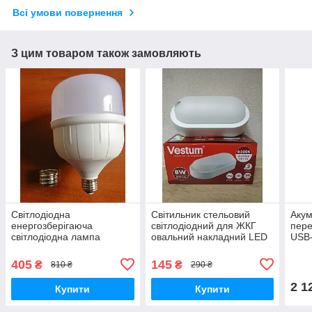
Всі умови повернення
З цим товаром також замовляють
Світлодіодна
Світильник стельовий
Аку
енергозберігаюча
світлодіодний для ЖКГ
пере
світлодіодна лампа
овальний накладний LED
USB-
економка 40Вт Е27-Е40
8 W 4500 К 110-265V IP65
регу
Vestum без решітки
BANU
405
145
₴
₴
810 ₴
290 ₴
2 1
Купити
Купити