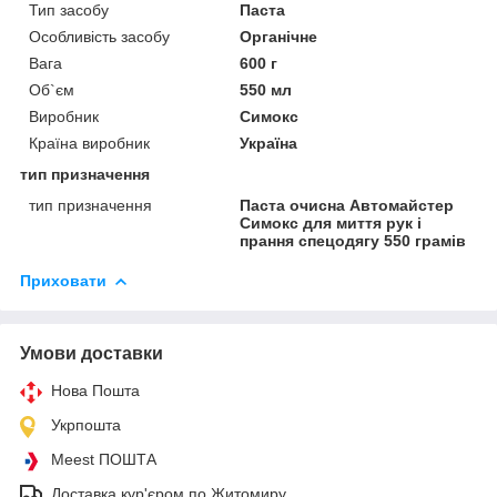
Тип засобу
Паста
Особливість засобу
Органічне
Вага
600 г
Об`єм
550 мл
Виробник
Симокс
Країна виробник
Україна
тип призначення
тип призначення
Паста очисна Автомайстер
Симокс для миття рук і
прання спецодягу 550 грамів
Приховати
Умови доставки
Нова Пошта
Укрпошта
Meest ПОШТА
Доставка кур'єром по Житомиру