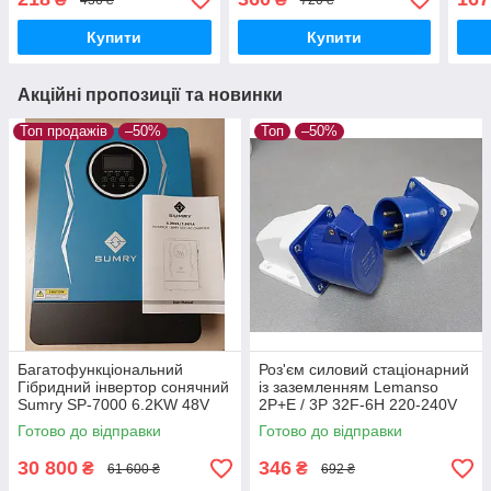
Vestum без решітки
датчиком руху
IP65
Купити
Купити
Акційні пропозиції та новинки
Топ продажів
–50%
Топ
–50%
Багатофункціональний
Роз'єм силовий стаціонарний
Гібридний інвертор сонячний
із заземленням Lemanso
Sumry SP-7000 6.2KW 48V
2P+E / 3P 32F-6H 220-240V
ефективне резервне
IP44 комплект
Готово до відправки
Готово до відправки
електропостачання для дому
та офісу
30 800
346
₴
₴
61 600 ₴
692 ₴