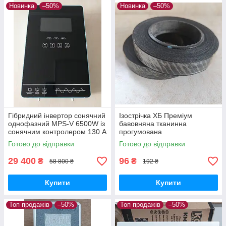
Новинка
–50%
Новинка
–50%
Гібридний інвертор сонячний
Ізострічка ХБ Преміум
однофазний MPS-V 6500W із
бавовняна тканинна
сонячним контролером 130 A
прогумована
MPPT 6.5 кВт 48В скляний
Електроізоляційна стрічка
Готово до відправки
Готово до відправки
сенсорний екран
одностороння 18мм
шириною звичайної липкості
29 400
96
₴
₴
58 800 ₴
192 ₴
ОЗОМ
Купити
Купити
Топ продажів
–50%
Топ продажів
–50%