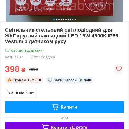
Світильник стельовий світлодіодний для
ЖКГ круглий накладний LED 15W 4500К IP65
Vestum з датчиком руху
Готово до відправки
Код: 7107
Опт і роздріб
398
₴
796 ₴
Економія
398 ₴
Залишилось
18 днів
395 ₴
від 3 шт.
Купити
або
Купити з