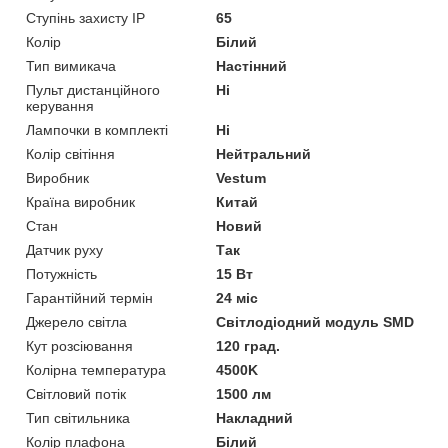
Ступінь захисту IP
65
Колір
Білий
Тип вимикача
Настінний
Пульт дистанційного
Ні
керування
Лампочки в комплекті
Ні
Колір світіння
Нейтральний
Виробник
Vestum
Країна виробник
Китай
Стан
Новий
Датчик руху
Так
Потужність
15 Вт
Гарантійний термін
24 міс
Джерело світла
Світлодіодний модуль SMD
Кут розсіювання
120 град.
Колірна температура
4500K
Світловий потік
1500 лм
Тип світильника
Накладний
Колір плафона
Білий