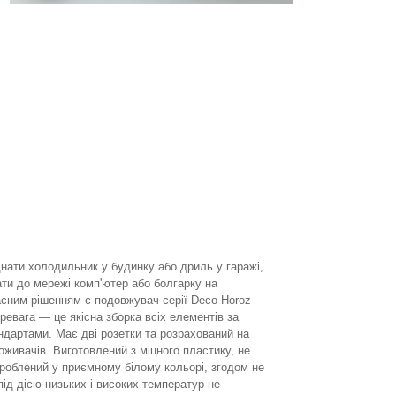
єднати холодильник у будинку або дриль у гаражі,
ти до мережі комп'ютер або болгарку на
асним рішенням є подовжувач серії Deco Horoz
еревага — це якісна зборка всіх елементів за
дартами. Має дві розетки та розрахований на
поживачів. Виготовлений з міцного пластику, не
Зроблений у приємному білому кольорі, згодом не
 під дією низьких і високих температур не