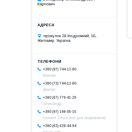
Карпович
провулок 2й Іподромний, 1Б,
Житомир, Україна
+380 (97) 744-12-80
Максим
+380 (73) 744-12-80
Дмитро
+380 (67) 779-41-29
Олександр
+380 (97) 198-05-15
Наталія, Ольга (все для зварювання)
+380 (63) 628-44-94
Загальний