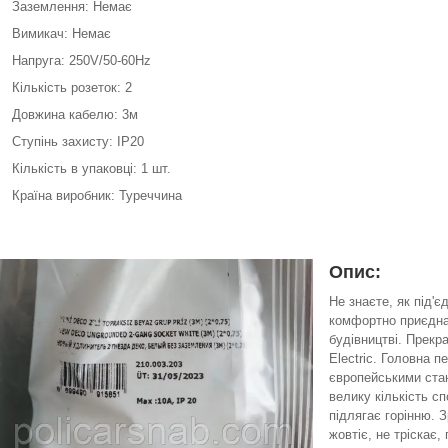
Заземлення: Немає
Вимикач: Немає
Напруга: 250V/50-60Hz
Кількість розеток: 2
Довжина кабелю: 3м
Ступінь захисту: IP20
Кількість в упаковці: 1 шт.
Країна виробник: Туреччина
Опис:
Не знаєте, як під'
комфортно приєдна
будівництві. Прекр
Electric. Головна п
європейськими стан
велику кількість с
підлягає горінню. 
жовтіє, не тріскає,