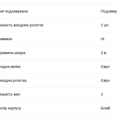
ип подовжувача
Подовжу
ількість вихідних розеток
2 шт.
имикач
Ні
Довжина шнура
3 м
хідна вилка
Євро
ихідна розетка
Євро
ількість жил
2
олір корпусу
Білий