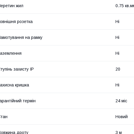
еретин жил
0.75 кв.м
овнішня розетка
Ні
амотування на рамку
Ні
аземлення
Ні
тупінь захисту IP
20
ахисна кришка
Ні
арантійний термін
24 міс
Стан
Новий
овжина дроту
3 м