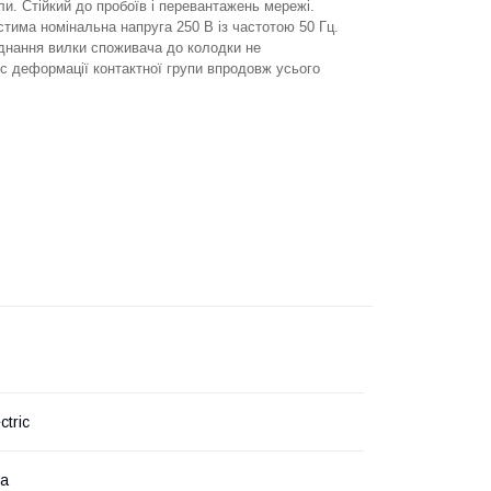
и. Стійкий до пробоїв і перевантажень мережі.
има номінальна напруга 250 В із частотою 50 Гц.
'єднання вилки споживача до колодки не
с деформації контактної групи впродовж усього
ctric
на