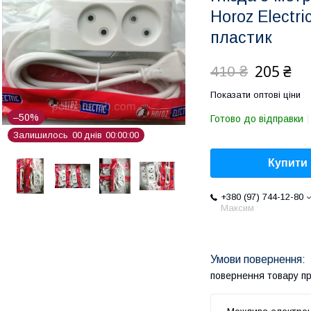
Horoz Electr
пластик
205 ₴
410 ₴
Показати оптові ціни
–50%
Готово до відправки
Залишилось
0
0
днів
0
0
0
0
0
0
Купити
+380 (97) 744-12-80
Максим
повернення товару п