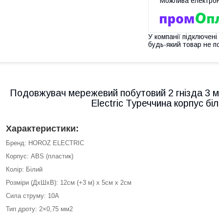
У компанії підключені
будь-який товар не п
Подовжувач мережевий побутовий 2 гнізда 3 
Electric Туреччина корпус бі
Характеристики:
Бренд: HOROZ ELECTRIC
Корпус: ABS (пластик)
Колір: Білий
Розміри (ДхШхВ): 12см (+3 м) х 5см х 2см
Сила струму: 10A
Тип дроту: 2×0,75 мм2