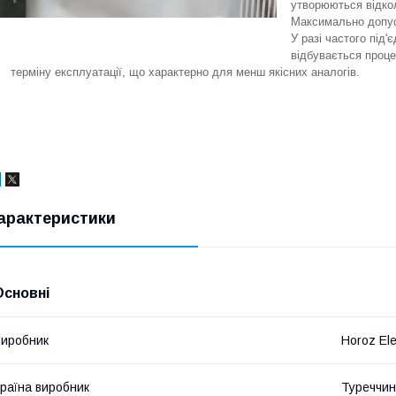
утворюються відкол
Максимально допуст
У разі частого під
відбувається проце
терміну експлуатації, що характерно для менш якісних аналогів.
арактеристики
Основні
иробник
Horoz Ele
раїна виробник
Туреччи