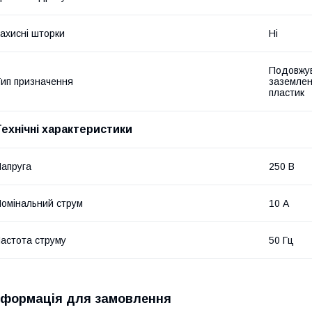
ахисні шторки
Ні
Подовжув
ип призначення
заземлен
пластик
Технічні характеристики
апруга
250 В
омінальний струм
10 А
астота струму
50 Гц
нформація для замовлення