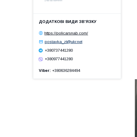
https://policarsnab.com/
postavka_zt@ukr.net
+380737441280
+380977441280
Viber
+380636284494