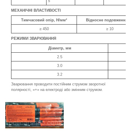
5
МЕХАНІЧНІ ВЛАСТИВОСТІ
Тимчасовий опір, Н/мм²
Відносне подовження,
≥ 450
≥ 10
РЕЖИМИ ЗВАРЮВАННЯ
Діаметр, мм
С
2.5
3.0
3.2
Зварювання проводити постійним струмом зворотної
полярності, «+» на електроді або змінним струмом.