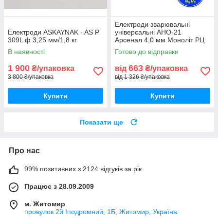
Електроди зварювальні
Електроди ASKAYNAK - AS P
універсальні АНО-21
309L ф 3,25 мм/1,8 кг
Арсенал 4,0 мм Моноліт РЦ
ПлазмаТек, упаковка 5,0 кг
В наявності
Готово до відправки
1 900
663
₴/упаковка
від
₴/упаковка
3 800 ₴/упаковка
від 1 326 ₴/упаковка
Купити
Купити
Показати ще
Про нас
99% позитивних з 2124 відгуків за рік
Працює з 28.09.2009
м. Житомир
провулок 2й Іподромний, 1Б, Житомир, Україна