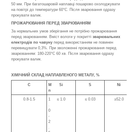
50 мм. При багатошаровій наплавці пошарово охолоджувати
на повітрі до температури 60°С. Після зварювання одразу
прокувати валик.
ПРОЖАРЮВАННЯ ПЕРЕД ЗВАРЮВАННЯМ
За нормальних умов зберігання не потрібно прожарювання
перед зварюванням. Вміст вологи у покритті
зварювальних
електродів по чавуну
перед використанням не повинен
перевищувати 0,3%. При зволоженні прожарювання перед
зварюванням: 180-220°С 60 хв. Після зварювання одразу
прокувати валик.
ХІМІЧНИЙ СКЛАД НАПЛАВЛЕНОГО МЕТАЛУ, %
C
M
Si
S
Ni
n
0.8-1.5
1
≤ 1.0
≤ 0.03
≥
52.0
.
0
-
2
.