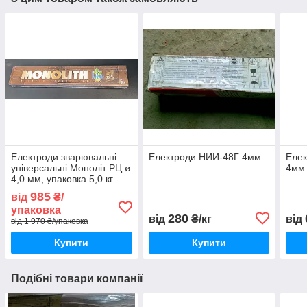
Електроди зварювальні
Електроди НИИ-48Г 4мм
Елек
універсальні Моноліт РЦ ø
4мм 
4,0 мм, упаковка 5,0 кг
ПлазмаТек
985
від
₴/
упаковка
280
від
₴/кг
від
від 1 970 ₴/упаковка
Купити
Купити
Подібні товари компанії