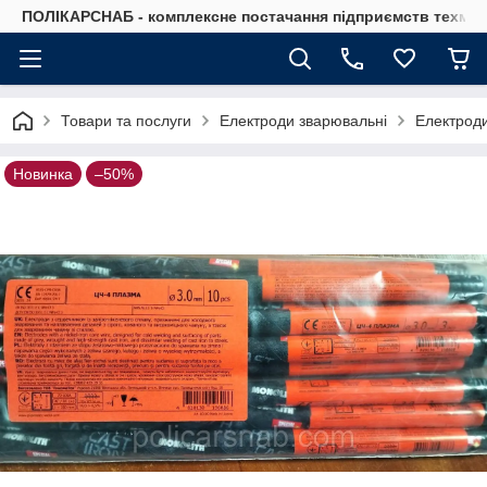
ПОЛІКАРСНАБ - комплексне постачання підприємств техмат
Товари та послуги
Електроди зварювальні
Електроди
Новинка
–50%