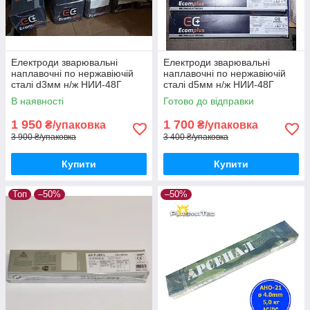
Електроди зварювальні
Електроди зварювальні
наплавочні по нержавіючій
наплавочні по нержавіючій
сталі d3мм н/ж НИИ-48Г
сталі d5мм н/ж НИИ-48Г
Ecomplus упаковка 5кг
Ecomplus упаковка 5кг
В наявності
Готово до відправки
1 950
1 700
₴/упаковка
₴/упаковка
3 900 ₴/упаковка
3 400 ₴/упаковка
Купити
Купити
Топ
–50%
–50%