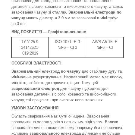
призначені для холодного зварювання та наплавлення
деталей із сірого, кованого та високоміцного чавуну, а також
зварювання чавуну зі сталлю.
Зварювальні електроди по
чавуну
мають діаметр ø 3.0 мм та запаковані в міні-тубус
по 3 шт.
ВИД ПОКРИТТЯ —
Графітово-основне
ТУ У 25.9-
ISO 1071: E З
AWS A5.15: E
34142621-
NiFe – Cl 3
NiFe – CI
019:2019
ОСОБЛИВІ ВЛАСТИВОСТІ
Зварювальний електрод по чавуну
дає стабільну дугу та
мінімальне розбризкування. Наплавлений метал має високу
міцність, стійкість до гарячих тріщин. Тому цей
зварювальний електрод
для чавуну підходить для
зварювання деталей із сірого, кованого та високоміцного
чавуну, які працюють при високих навантаженнях.
УМОВИ ЗАСТОСУВАННЯ
Область зварювання має бути очищена. Зварювання
проводити на холодну або з незначним підігрівом. Валики
направляти лише в поздовжньому напрямку без поперечних
коливань
зварювального електрода
ділянками не більше