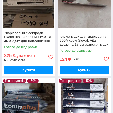
Зварювальні електроди
Клема маси для зварювання
EkomPlus Т-590 ТМ Еком+ d
300А хром Slovak Vita
4мм 2,5кг для наплавлення
довжина 17 см затискач маси
з'єднання сталевих і
Готово до відправки
EM-0009
чавунних виробів
Готово до відправки
325
₴/упаковка
124
₴
248 ₴
650 ₴/упаковка
Купити
Купити
Топ продажів
–50%
Топ продажів
–50%