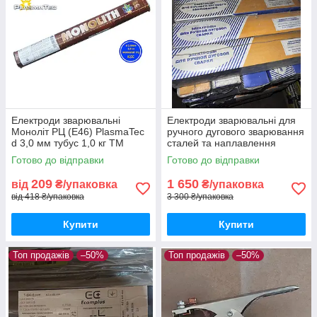
Електроди зварювальні
Електроди зварювальні для
Моноліт РЦ (Е46) PlasmaTec
ручного дугового зварювання
d 3,0 мм тубус 1,0 кг ТМ
сталей та наплавлення
MONOLITH
НИИ-48Г d3мм ГЕФЕСТ
Готово до відправки
Готово до відправки
упаковка 5кг
209
1 650
від
₴/упаковка
₴/упаковка
від 418 ₴/упаковка
3 300 ₴/упаковка
Купити
Купити
Топ продажів
–50%
Топ продажів
–50%