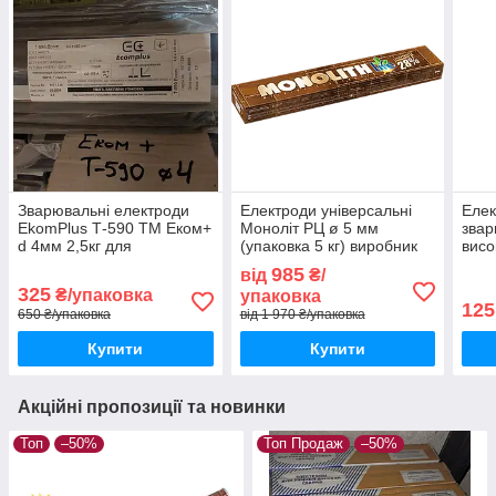
Зварювальні електроди
Електроди універсальні
Елек
EkomPlus Т-590 ТМ Еком+
Моноліт РЦ ø 5 мм
зва
d 4мм 2,5кг для
(упаковка 5 кг) виробник
висо
наплавлення з'єднання
ПлазмаТек, для
ЦЛ-1
985
від
₴/
сталевих і чавунних
зварювання інвертором
рути
325
₴/упаковка
упаковка
виробів
міні
125
650 ₴/упаковка
від 1 970 ₴/упаковка
Купити
Купити
Акційні пропозиції та новинки
Топ
–50%
Топ Продаж
–50%