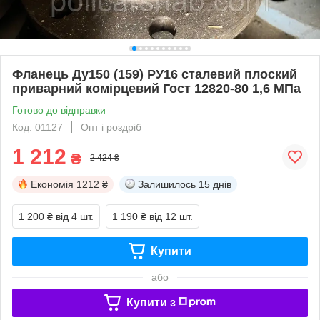
Фланець Ду150 (159) РУ16 сталевий плоский
приварний комірцевий Гост 12820-80 1,6 МПа
Готово до відправки
Код: 01127
Опт і роздріб
1 212
₴
2 424 ₴
Економія
1212 ₴
Залишилось
15 днів
1 200 ₴
від 4 шт.
1 190 ₴
від 12 шт.
Купити
або
Купити з