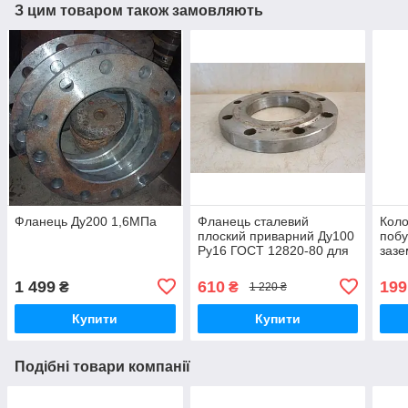
З цим товаром також замовляють
Фланець Ду200 1,6МПа
Фланець сталевий
Коло
плоский приварний Ду100
побу
Ру16 ГОСТ 12820-80 для
зазе
з'єднання відрізків труб
вим
Elec
1 499
610
199
₴
₴
1 220 ₴
Купити
Купити
Подібні товари компанії