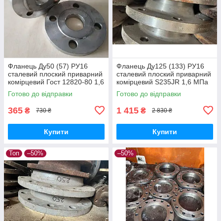
Фланець Ду50 (57) РУ16
Фланець Ду125 (133) РУ16
сталевий плоский приварний
сталевий плоский приварний
комірцевий Гост 12820-80 1,6
комірцевий S235JR 1,6 МПа
МПа
Готово до відправки
Готово до відправки
365
1 415
₴
₴
730 ₴
2 830 ₴
Купити
Купити
Топ
–50%
–50%