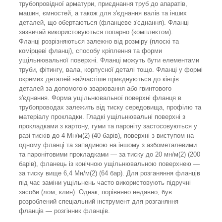
трубопровідної арматури, приєднання труб до апаратів,
машин, ємностей, а також для з'єднання валів та інших
деталей, що обертаються (фланцеве з'єднання). Фланці
зазвичай використовуються попарно (комплектом).
Фланці розрізняються залежно від розміру (плоскі та
комірцеві фланці), способу кріплення та форми
ущільнювальної поверхні. Фланці можуть бути елементами
труби, фітингу, вала, корпусної деталі тощо. Фланці у формі
окремих деталей найчастіше приєднуються до кінців
деталей за допомогою зварювання або гвинтового
з'єднання. Форма ущільнювальної поверхні фланця в
трубопроводах залежить від тиску середовища, профілю та
матеріалу прокладки. Гладкі ущільнювальні поверхні з
прокладками з картону, гуми та пароніту застосовуються у
разі тисків до 4 Мн/м
(2)
(40 барів), поверхні з виступом на
одному фланці та западиною на іншому з азбометалевими
та паронітовими прокладками — за тиску до 20 мн/м
(2)
(200
барів), фланець із конічною ущільнювальною поверхнею —
за тиску вище 6,4 Мн/м
(2)
(64 бар). Для розганяння фланців
під час заміни ущільнень часто використовують підручні
засоби (лом, клин). Однак, порівняно недавно, був
розроблений спеціальний інструмент для розганяння
фланців — розгінник фланців.