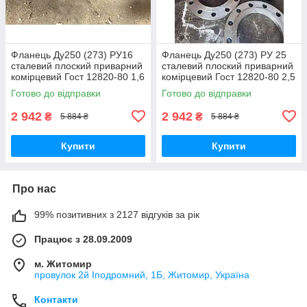
Фланець Ду250 (273) РУ16
Фланець Ду250 (273) РУ 25
сталевий плоский приварний
сталевий плоский приварний
комірцевий Гост 12820-80 1,6
комірцевий Гост 12820-80 2,5
МПа
МПа
Готово до відправки
Готово до відправки
2 942
2 942
₴
₴
5 884 ₴
5 884 ₴
Купити
Купити
Про нас
99% позитивних з 2127 відгуків за рік
Працює з 28.09.2009
м. Житомир
провулок 2й Іподромний, 1Б, Житомир, Україна
Контакти