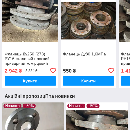
Фланець Ду250 (273)
Фланець Ду80 1,6МПа
Флан
РУ16 сталевий плоский
РУ16
приварний комірцевий
прив
Гост 12820-80 1,6 МПа
S23
2 942
550
1 4
₴
₴
5 884 ₴
Купити
Купити
Акційні пропозиції та новинки
Новинка
–50%
Новинка
–50%