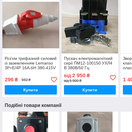
Роз'єм трифазний силовий
Пускач електромагнітний
Зво
із заземленням Lemanso
серії ПМ12-100150 УХЛ4
клап
3Р+Е/4Р 16А-6Н 380-415V
В 380В/50 Гц
плас
ІР44 комплект
нереверсивний без реле
SANT
2 950
від
₴
різь
296
1 4
₴
592 ₴
від 5 900 ₴
Купити
Купити
Подібні товари компанії