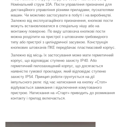
Номінальний струм 10А. Пости управління призначені для
дистанційного управління різними приладами, пускателями
машин. Чи можливо застосувати в побуті і на виробництві.
Залежно від експлуатаційного призначення, кнопкові пости
можуть встановлюватися в спеціальну нішу або на
монтажну поверхню. По виду штовхача кнопкові пости
можна розділити на пристрої з штовхачем грибовидного
типу або пристрої з циліндричної засувкою. Конструкція
кнопкових штовхачів ПКЕ передбачає пластмасовий корпус.
Залежно від місць їх застосування може мати герметичний
корпус, що відповідає ступеню захисту IP40. Або
герметичний пилозахищений корпус, що досягається
наявністю гумової прокладки, який відповідає ступеню
захисту IP54. Принцип роботи грунтується на дії
імпульсного реле: під час натискання на кнопку «Стоп»
відбувається замикання і відключення комутованого
пристрою. Натискання на «Старт» приводить до розмикання
контакту і прилад включається.