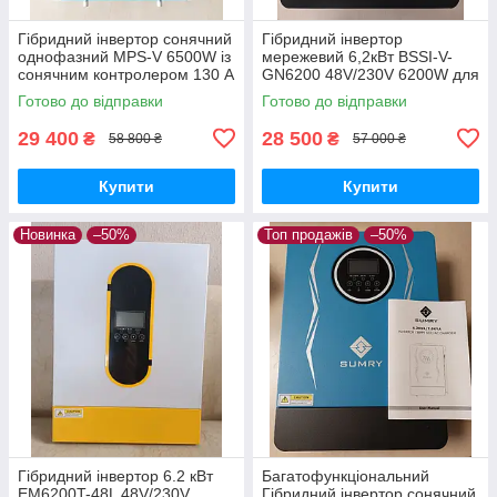
Гібридний інвертор сонячний
Гібридний інвертор
однофазний MPS-V 6500W із
мережевий 6,2кВт BSSI-V-
сонячним контролером 130 A
GN6200 48V/230V 6200W для
MPPT 6.5 кВт 48В скляний
сонячної системи BUSBYR
Готово до відправки
Готово до відправки
сенсорний екран
29 400
28 500
₴
₴
58 800 ₴
57 000 ₴
Купити
Купити
Новинка
–50%
Топ продажів
–50%
Гібридний інвертор 6.2 кВт
Багатофункціональний
EM6200T-48L 48V/230V
Гібридний інвертор сонячний