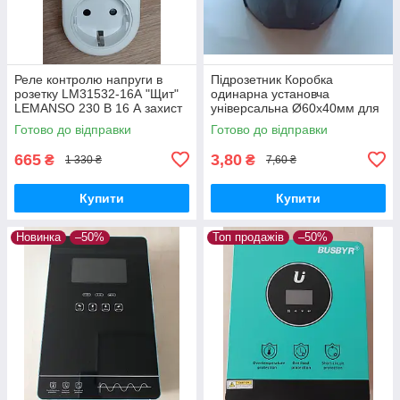
Реле контролю напруги в
Підрозетник Коробка
розетку LM31532-16А "Щит"
одинарна установча
LEMANSO 230 В 16 А захист
універсальна Ø60х40мм для
перепадів напруги
прокладки проводки у
Готово до відправки
Готово до відправки
житлових та офісних
приміщеннях
665
3,80
₴
₴
1 330 ₴
7,60 ₴
Купити
Купити
Новинка
–50%
Топ продажів
–50%