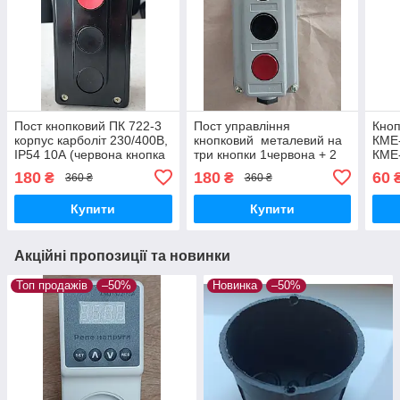
Пост кнопковий ПК 722-3
Пост управління
Кноп
корпус карболіт 230/400B,
кнопковий металевий на
КМЕ-
IP54 10А (червона кнопка
три кнопки 1червона + 2
КМЕ
+ 2 чорні) вимикач
чорні 230/400B IP54
180
180
60
₴
₴
360 ₴
360 ₴
кнопковий
10А вимикач кнопковий
універсальний
Купити
Купити
Акційні пропозиції та новинки
Топ продажів
–50%
Новинка
–50%