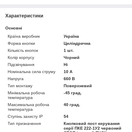
Характеристики
Основні
Країна виробник
Україна
Форма кнопки
Циліндрична
Кількість кнопок
1 шт.
Колір корпусу
Чорний
Підсвічування
Ні
Номінальна сила струму
10 А
Напруга
660 В
Тип монтажу
Поверхневий
Мінімальна робоча
-45 град.
температура
Максимальна робоча
40 град.
температура
Ступінь захисту IP
54
Тип призначення
Кнопковий пост керування
серії ПКЕ 222-1У2 червоний