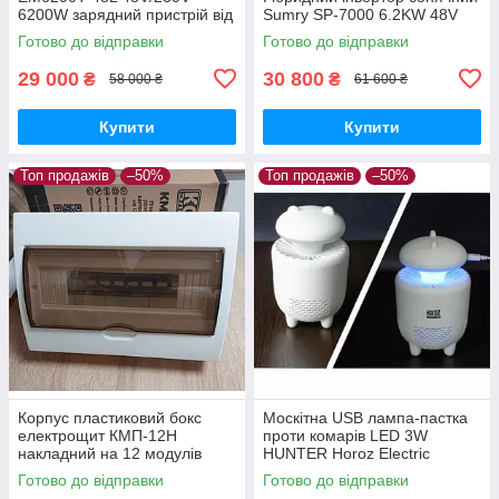
6200W зарядний пристрій від
Sumry SP-7000 6.2KW 48V
мережі MPPT контролер для
ефективне резервне
Готово до відправки
Готово до відправки
сонячних панелей
електропостачання для дому
та офісу
29 000
30 800
₴
₴
58 000 ₴
61 600 ₴
Купити
Купити
Топ продажів
–50%
Топ продажів
–50%
Корпус пластиковий бокс
Москітна USB лампа-пастка
електрощит КМП-12Н
проти комарів LED 3W
накладний на 12 модулів
HUNTER Horoz Electric
Готово до відправки
Готово до відправки