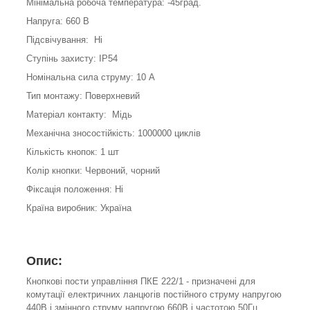
Мінімальна робоча температура: -45град.
Напруга: 660 В
Підсвічування: Ні
Ступінь захисту: ІР54
Номінальна сила струму: 10 А
Тип монтажу: Поверхневий
Матеріал контакту: Мідь
Механічна зносостійкість: 1000000 циклів
Кількість кнопок: 1 шт
Колір кнопки: Червоний, чорний
Фіксація положення: Ні
Країна виробник: Україна
Опис:
Кнопкові пости управління ПКЕ 222/1 - призначені для
комутації електричних ланцюгів постійного струму напругою
440В і змінного струму напругою 660В і частотою 50Гц.