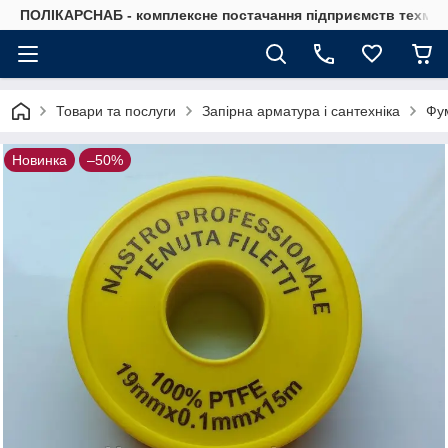
ПОЛІКАРСНАБ - комплексне постачання підприємств техмат
Товари та послуги
Запірна арматура і сантехніка
Фум
Новинка
–50%