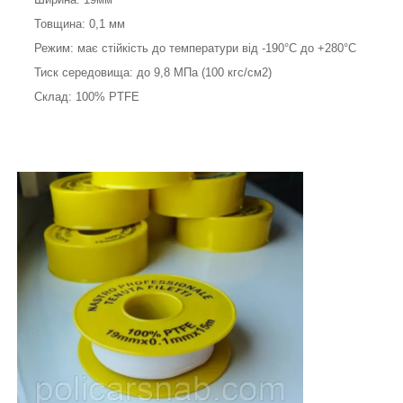
Товщина: 0,1 мм
Режим: має стійкість до температури від -190°С до +280°С
Тиск середовища: до 9,8 МПа (100 кгс/см2)
Склад: 100% PTFE