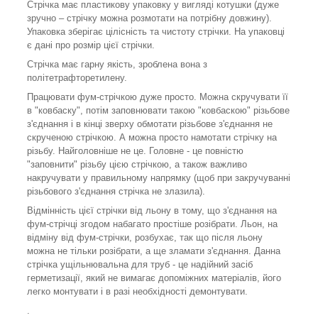
Стрічка має пластикову упаковку у вигляді котушки (дуже
зручно – стрічку можна розмотати на потрібну довжину).
Упаковка зберігає цілісність та чистоту стрічки. На упаковці
є дані про розмір цієї стрічки.
Стрічка має гарну якість, зроблена вона з
політетрафторетилену.
Працювати фум-стрічкою дуже просто. Можна скручувати її
в "ковбаску", потім заповнювати такою "ковбаскою" різьбове
з'єднання і в кінці зверху обмотати різьбове з'єднання не
скрученою стрічкою. А можна просто намотати стрічку на
різьбу. Найголовніше не це. Головне - це повністю
"заповнити" різьбу цією стрічкою, а також важливо
накручувати у правильному напрямку (щоб при закручуванні
різьбового з'єднання стрічка не злазила).
Відмінність цієї стрічки від льону в тому, що з'єднання на
фум-стрічці згодом набагато простіше розібрати. Льон, на
відміну від фум-стрічки, розбухає, так що після льону
можна не тільки розібрати, а ще зламати з'єднання. Данна
стрічка ущільнювальна для труб - це надійний засіб
герметизації, який не вимагає допоміжних матеріалів, його
легко монтувати і в разі необхідності демонтувати.
.