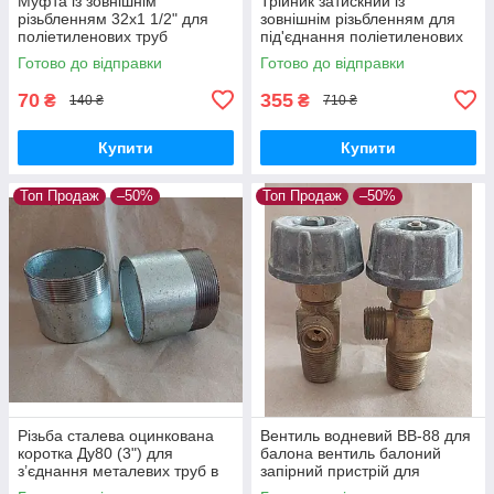
Муфта із зовнішнім
Трійник затискний із
різьбленням 32х1 1/2" для
зовнішнім різьбленням для
поліетиленових труб
під'єднання поліетиленових
компресійне з'єднання PN16
труб 50х2"х50
Готово до відправки
Готово до відправки
поліпропіленовий PN 16
70
355
₴
₴
140 ₴
710 ₴
Купити
Купити
Топ Продаж
–50%
Топ Продаж
–50%
Різьба сталева оцинкована
Вентиль водневий ВВ-88 для
коротка Ду80 (3") для
балона вентиль балоний
з’єднання металевих труб в
запірний пристрій для
системах водопроводу,
водневого балону