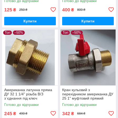
Готово до відправки
Готово до відправки
газопроводу, опалення
125
400
₴
₴
250 ₴
800 ₴
Купити
Купити
Топ
–50%
Топ
–50%
Американка латунна пряма
Кран кульовий з
ДУ 32 1 1/4" різьба В/З
перехідником американка ДУ
з`єднання під ключ
25 1" муфтовий прямий
різьбовий для води ручка
Готово до відправки
Готово до відправки
метелик
245
342
₴
₴
490 ₴
684 ₴