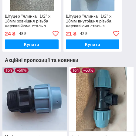
Штуцер "ялинка" 1/2" х
Штуцер "ялинка" 1/2" х
18мм зовнішня різьба
18мм внутрішня різьба
нержавійюча сталь з
нержавіюча сталь з
покриттям хрому 15 мкм
покриттям хрому 15 мкм
24
21
₴
₴
48 ₴
42 ₴
Купити
Купити
Акційні пропозиції та новинки
Топ
–50%
Топ
–50%