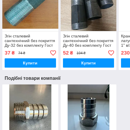
Згін сталевий
Згін сталевий
Кран
сантехнічний без покриття
сантехнічний без покриття
лату
Ду-32 без комплекту Гост
Ду-40 без комплекту Гост
1" в
8969-75 фітинг сталевий
8969-75 фітинг сталевий
37
52
230
₴
₴
74 ₴
104 ₴
Купити
Купити
Подібні товари компанії