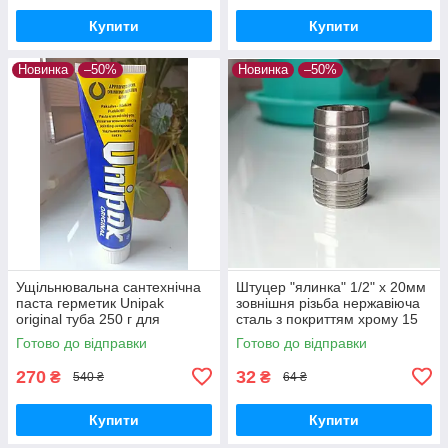
Купити
Купити
Новинка
–50%
Новинка
–50%
Ущільнювальна сантехнічна
Штуцер "ялинка" 1/2" х 20мм
паста герметик Unipak
зовнішня різьба нержавіюча
original туба 250 г для
сталь з покриттям хрому 15
різьбових з'єднань
мкм
Готово до відправки
Готово до відправки
270
32
₴
₴
540 ₴
64 ₴
Купити
Купити