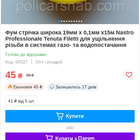
Фум стрічка широка 19мм х 0,1мм х15м Nastro
Professionale Tenuta Filetti для ущільнення
різьби в системах газо- та водопостачання
Готово до відправки
Код: 00327
Опт і роздріб
45
₴
90 ₴
Економія
45 ₴
Залишилось
17 днів
41 ₴
від 5 шт.
Купити
або
Купити з