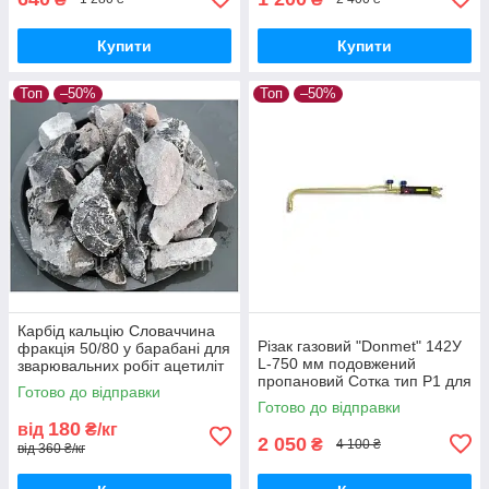
Купити
Купити
Топ
–50%
Топ
–50%
Карбід кальцію Словаччина
Різак газовий "Donmet" 142У
фракція 50/80 у барабані для
L-750 мм подовжений
зварювальних робіт ацетиліт
пропановий Сотка тип Р1 для
кальцію бочка
Готово до відправки
оброблення та різання
Готово до відправки
металу
180
від
₴/кг
2 050
₴
4 100 ₴
від 360 ₴/кг