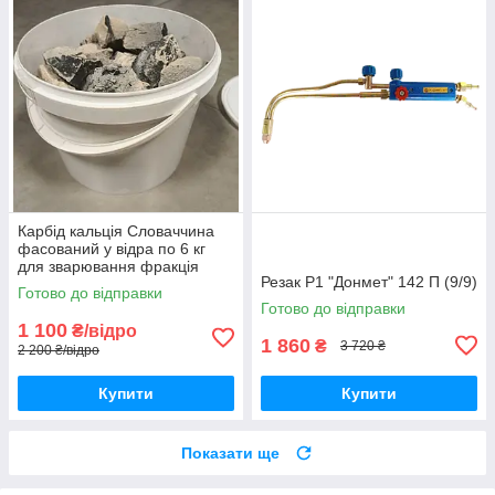
Карбід кальція Словаччина
фасований у відра по 6 кг
для зварювання фракція
Резак Р1 "Донмет" 142 П (9/9)
50х80 ацетиленід з
Готово до відправки
сертифікатом якості
Готово до відправки
1 100
₴/відро
1 860
₴
3 720 ₴
2 200 ₴/відро
Купити
Купити
Показати ще