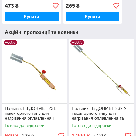
зварювального
сопла Abicor Binzel 400мл
473
265
₴
₴
обладнання
Купити
Купити
Акційні пропозиції та новинки
–50%
–50%
Пальник ГВ ДОНМЕТ 231
Пальник ГВ ДОНМЕТ 232 У
інжекторного типу для
інжекторного типу для
нагрівання оплавлення і
нагрівання оплавлення та
сушіння
сушіння материалів
Готово до відправки
Готово до відправки
640
1 200
₴
₴
1 280 ₴
2 400 ₴