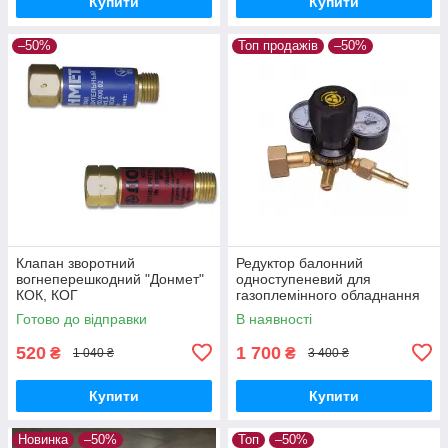
Купити
Купити
–50%
Топ продажів
–50%
Клапан зворотний
Редуктор балонний
вогнеперешкодний "Донмет"
одноступеневий для
КОК, КОГ
газоплемінного обладнання
аргоновий/вуглекислотний
Готово до відправки
В наявності
типу АР40/У30 ДМ
520
1 700
₴
₴
1 040 ₴
3 400 ₴
Купити
Купити
Новинка
–50%
Топ
–50%