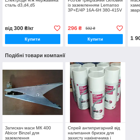
Електроди н/ж нержавійка
Роз'єм трифазний силовий
Мас
сталь d3,d4,d5
із заземленням Lemanso
хаме
3Р+Е/4Р 16А-6Н 380-415V
звар
ІР44 комплект
STA
RHZ
для 
300
296
від
₴/кг
₴
592 ₴
напі
1 9
Купити
Купити
Подібні товари компанії
Затискач маси МК 400
Спрей антипригарний від
Abicor Binzel для
налипання бризок для
заземлення
захисту накінечника і