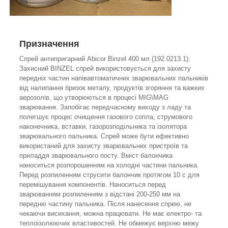
Призначення
Спрей антипригарний Abicor Binzel 400 мл (192.0213.1):
Захисний BINZEL спрей використовується для захисту
передніх частин напівавтоматичних зварювальних пальників
від налипання бризок металу, продуктів згоряння та важких
аерозолів, що утворюються в процесі MIG\MAG
зварювання. Запобігає передчасному виходу з ладу та
полегшує процес очищення газового сопла, струмового
наконечника, вставки, газорозподільника та ізолятора
зварювального пальника. Спрей може бути ефективно
використаний для захисту зварювальних пристроїв та
приладдя зварювального посту. Вміст балончика
наноситься розпорошенням на холодні частини пальника.
Перед розпиленням струсити балончик протягом 10 с для
перемішування компонентів. Наноситься перед
зварюванням розпиленням з відстані 200-250 мм на
передню частину пальника. Після нанесення спрею, не
чекаючи висихання, можна працювати. Не має електро- та
теплоізолюючих властивостей. Не обмежує верхню межу