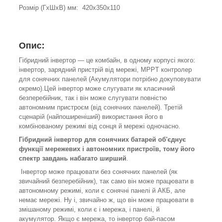
Розмір (ГхШхВ) мм: 420х350х110
Опис:
Гібридний інвертор — це комбайн, в одному корпусі якого:
інвертор, зарядний пристрій від мережі, MPPT контролер
для сонячних панелей (Акумулятори потрібно докуповувати
окремо).Цей інвертор може слугувати як класичний
безперебійник, так і він може слугувати повністю
автономним пристроєм (від сонячних панелей). Третій
сценарій (найпоширеніший) використання його в
комбінованому режимі від сонця й мережі одночасно.
Гібридний інвертор для сонячних батарей об'єднує
функції мережевих і автономних пристроїв, тому його
спектр завдань набагато ширший
.
Інвертор може працювати без сонячних панелей (як
звичайний безперебійник), так само він може працювати в
автономному режимі, коли є сонячні панелі й АКБ, але
немає мережі. Ну і, звичайно ж, що він може працювати в
змішаному режимі, коли є і мережа, і панелі, й
акумулятор. Якщо є мережа, то інвертор бай-пасом