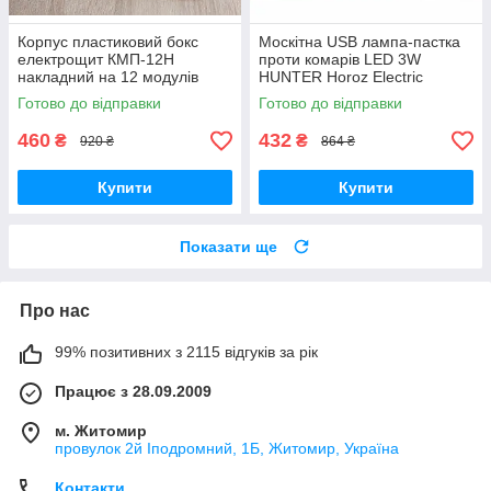
Корпус пластиковий бокс
Москітна USB лампа-пастка
електрощит КМП-12Н
проти комарів LED 3W
накладний на 12 модулів
HUNTER Horoz Electric
Готово до відправки
Готово до відправки
460
432
₴
₴
920 ₴
864 ₴
Купити
Купити
Показати ще
Про нас
99% позитивних з 2115 відгуків за рік
Працює з 28.09.2009
м. Житомир
провулок 2й Іподромний, 1Б, Житомир, Україна
Контакти