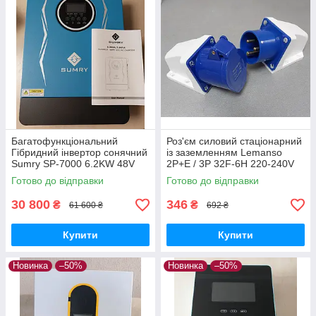
Багатофункціональний
Роз'єм силовий стаціонарний
Гібридний інвертор сонячний
із заземленням Lemanso
Sumry SP-7000 6.2KW 48V
2P+E / 3P 32F-6H 220-240V
ефективне резервне
IP44 комплект
Готово до відправки
Готово до відправки
електропостачання для дому
та офісу
30 800
346
₴
₴
61 600 ₴
692 ₴
Купити
Купити
Новинка
–50%
Новинка
–50%