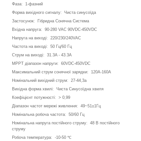
Фаза: 1-фазний
Форма вихідного сигналу: Чиста синусоїда
Застосунок: Гібридна Сонячна Система
Вхідна напруга: 90-280 VAC 90VDC-450VDC
Напруга на виході: 220/230/240VAC
Частота на виході: 50 Гц/60 Гц
Струм на виході: 31.3A - 43.3A
MPPT діапазон напруги: 60VDC-450VDC
Максимальний струм сонячної зарядки: 120A-160A
Номінальний вихідний струм: 27-44,3а
Вихідна форма хвилі: Чиста Синусоїдна хвиля
Коефіцієнт потужності: > 0,99
Діапазон частот мережі живлення: 49~51±1Гц
Номінальна робоча частота: 50/60 Гц
Номінальна напруга постійного струму: 48 В постійного
струму
Робоча температура: -10-50 ℃