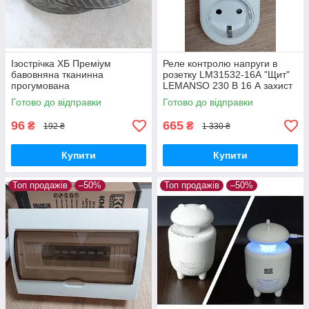
Ізострічка ХБ Преміум
Реле контролю напруги в
бавовняна тканинна
розетку LM31532-16А "Щит"
прогумована
LEMANSO 230 В 16 А захист
Електроізоляційна стрічка
перепадів напруги
Готово до відправки
Готово до відправки
одностороння 18мм
шириною звичайної липкості
96
665
₴
₴
192 ₴
1 330 ₴
ОЗОМ
Купити
Купити
Топ продажів
–50%
Топ продажів
–50%