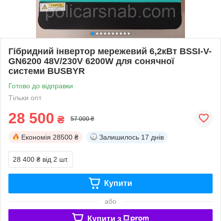
Гібридний інвертор мережевий 6,2кВт BSSI-V-
GN6200 48V/230V 6200W для сонячної
системи BUSBYR
Готово до відправки
Тільки опт
28 500
₴
57 000 ₴
Економія
28500 ₴
Залишилось
17 днів
28 400 ₴
від 2 шт.
Купити
або
Купити з