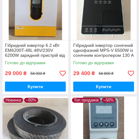
Гібридний інвертор 6.2 кВт
Гібридний інвертор сонячний
EM6200T-48L 48V/230V
однофазний MPS-V 6500W із
6200W зарядний пристрій від
сонячним контролером 130 A
мережі MPPT контролер для
MPPT 6.5 кВт 48В скляний
Готово до відправки
Готово до відправки
сонячних панелей
сенсорний екран
29 000
29 400
₴
₴
58 000 ₴
58 800 ₴
Купити
Купити
Новинка
–50%
Топ продажів
–50%