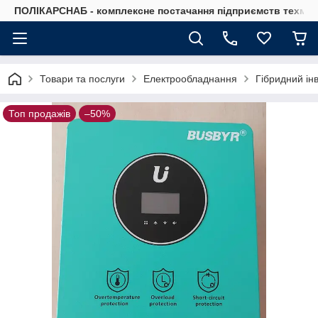
ПОЛІКАРСНАБ - комплексне постачання підприємств техмат
Товари та послуги
Електрообладнання
Гібридний і
Топ продажів
–50%