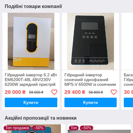
Подібні товари компанії
Гібридний інвертор 6.2 кВт
Гібридний інвертор
Бага
EM6200T-48L 48V/230V
сонячний однофазний
Гібр
6200W зарядний пристрій
MPS-V 6500W із сонячним
соня
від мережі MPPT
контролером 130 A MPPT
6.2K
29 000
29 400
30 
₴
₴
58 000 ₴
58 800 ₴
контролер для сонячних
6.5 кВт 48В скляний
резе
панелей
сенсорний екран
елек
Купити
Купити
дому
Акційні пропозиції та новинки
Топ продажів
–50%
Топ
–50%