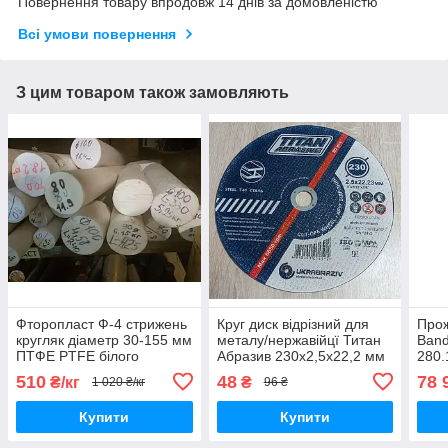
Повернення товару впродовж 14 днів за домовленістю
Всі умови повернення
З цим товаром також замовляють
Фторопласт Ф-4 стрижень
Круг диск відрізний для
Прож
кругляк діаметр 30-155 мм
металу/нержавійцї Титан
Band
ПТФЕ PTFE білого
Абразив 230х2,5х22,2 мм
280.
кольору є різна довжина
бага
510
48
78 
₴/кг
₴
1 020 ₴/кг
96 ₴
можлива порізка
швид
"Ban
Купити
Купити