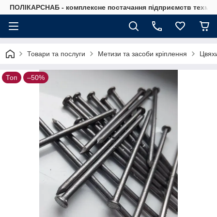
ПОЛІКАРСНАБ - комплексне постачання підприємств техмат
Товари та послуги
Метизи та засоби кріплення
Цвяхи
Топ
–50%