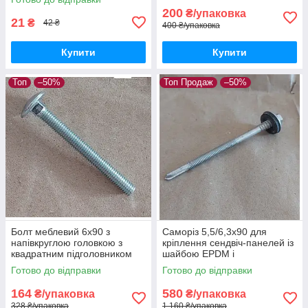
200
₴/упаковка
21
₴
42 ₴
400 ₴/упаковка
Купити
Купити
Топ
–50%
Топ Продаж
–50%
Болт меблевий 6х90 з
Саморіз 5,5/6,3х90 для
напівкруглою головкою з
кріплення сендвіч-панелей із
квадратним підголовником
шайбою EPDM і
повна різьба оцинкований
шестигранною головкою з
Готово до відправки
Готово до відправки
DIN 603
буром оцинкований
164
580
₴/упаковка
₴/упаковка
328 ₴/упаковка
1 160 ₴/упаковка