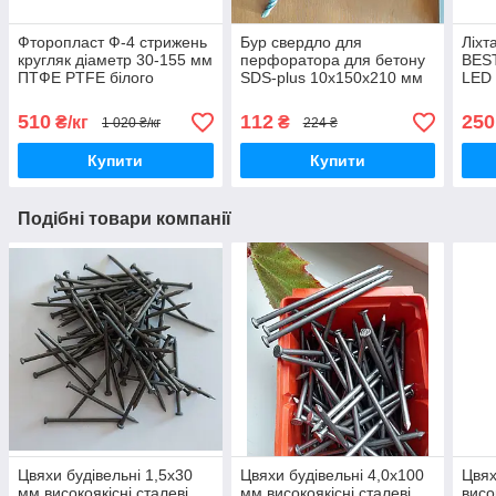
Фторопласт Ф-4 стрижень
Бур свердло для
Ліхт
кругляк діаметр 30-155 мм
перфоратора для бетону
BEST
ПТФЕ PTFE білого
SDS-plus 10х150х210 мм
LED 
кольору є різна довжина
WERK
HOR
можлива порізка
510
112
250
₴/кг
₴
1 020 ₴/кг
224 ₴
Купити
Купити
Подібні товари компанії
Цвяхи будівельні 1,5х30
Цвяхи будівельні 4,0х100
Цвях
мм високоякісні сталеві
мм високоякісні сталеві
висо