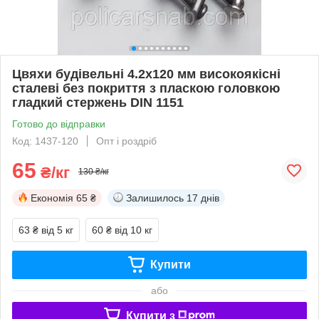
Цвяхи будівельні 4.2х120 мм високоякісні
сталеві без покриття з пласкою головкою
гладкий стержень DIN 1151
Готово до відправки
Код: 1437-120
Опт і роздріб
65
₴/кг
130 ₴/кг
Економія
65 ₴
Залишилось
17 днів
63 ₴
від 5 кг
60 ₴
від 10 кг
Купити
або
Купити з