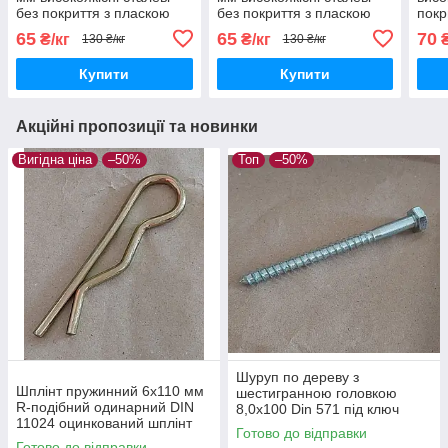
без покриття з пласкою
без покриття з пласкою
покр
головкою гладкий
головкою гладкий
голо
65
65
70
₴/кг
₴/кг
₴
130 ₴/кг
130 ₴/кг
стержень DIN 1151
стержень DIN 1151
стер
Купити
Купити
Акційні пропозиції та новинки
Вигідна ціна
–50%
Топ
–50%
Шуруп по дереву з
Шплінт пружинний 6x110 мм
шестигранною головкою
R-подібний одинарний DIN
8,0х100 Din 571 під ключ
11024 оцинкований шплінт
оцинкований шуруп для лаг
Готово до відправки
голковий
Готово до відправки