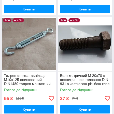
Купити
Купити
Топ
–50%
Топ
–50%
Талреп стяжка гак/кільце
Болт метричний М 20х70 з
М10х125 оцинкований
шестигранною головкою DIN
DIN1480 талреп монтажний
931 з частковою різьбою клас
стяжка гартована
міцності 5,8 без покриття
Готово до відправки
Готово до відправки
55
37
₴
₴
110 ₴
74 ₴
Купити
Купити