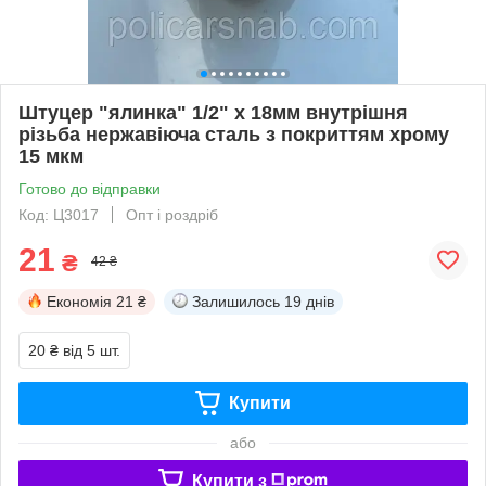
Штуцер "ялинка" 1/2" х 18мм внутрішня
різьба нержавіюча сталь з покриттям хрому
15 мкм
Готово до відправки
Код: Ц3017
Опт і роздріб
21
₴
42 ₴
Економія
21 ₴
Залишилось
19 днів
20 ₴
від 5 шт.
Купити
або
Купити з