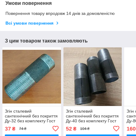
Умови повернення
Повернення товару впродовж 14 днів за домовленістю
Всі умови повернення
З цим товаром також замовляють
Згін сталевий
Згін сталевий
Згін
сантехнічний без покриття
сантехнічний без покриття
сант
Ду-32 без комплекту Гост
Ду-40 без комплекту Гост
Ду-8
8969-75 фітинг сталевий
8969-75 фітинг сталевий
8969
37
52
160
₴
₴
74 ₴
104 ₴