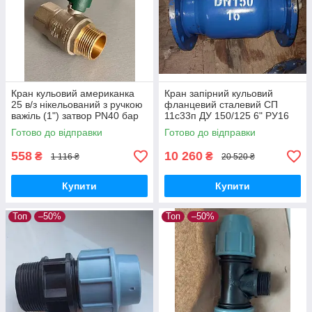
Кран кульовий американка
Кран запірний кульовий
25 в/з нікельований з ручкою
фланцевий сталевий СП
важіль (1") затвор PN40 бар
11с33п ДУ 150/125 6" РУ16
стандартнопрохідний
Готово до відправки
Готово до відправки
цільнозварний
558
10 260
₴
₴
1 116 ₴
20 520 ₴
Купити
Купити
Топ
–50%
Топ
–50%