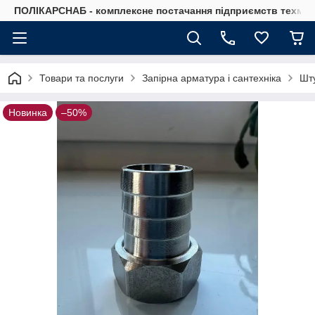
ПОЛІКАРСНАБ - комплексне постачання підприємств техмат
Товари та послуги
Запірна арматура і сантехніка
Шту
Новинка
–50%