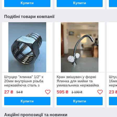
Купити
Купити
Подібні товари компанії
Штуцер "ялинка" 1/2" х
Кран змішувач у формі
Штуц
20мм внутрішня різьба
Ялинка для мийки та
16мм
нержавійюча сталь з
умивальника нержавійка
нерж
покриттям хрому 15 мкм
на гайці дворучковий
покр
27
595
23
₴
₴
54 ₴
1 190 ₴
водорозбірний Зм-
УмДЦБр арт. СЕ11У1Х1
Купити
Купити
Акційні пропозиції та новинки