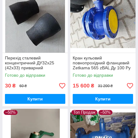
Перехід сталевий
Кран кульовий
концентричний ДУ32x25
повнопрохідний фланцевий
(42х33) приварний
Zetkama 565 zBAL Ду 100 Ру
безшовний
16 чавунний суцільнозварний
Готово до відправки
Готово до відправки
корпус
30
15 600
₴
₴
60 ₴
31 200 ₴
Купити
Купити
–50%
Топ Продаж
–50%