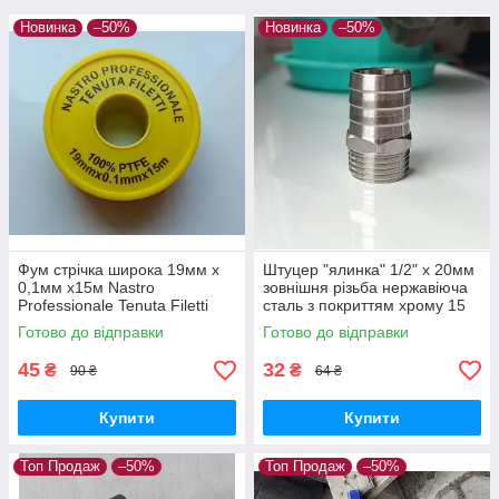
Новинка
–50%
Новинка
–50%
Фум стрічка широка 19мм х
Штуцер "ялинка" 1/2" х 20мм
0,1мм х15м Nastro
зовнішня різьба нержавіюча
Professionale Tenuta Filetti
сталь з покриттям хрому 15
для ущільнення різьби в
мкм
Готово до відправки
Готово до відправки
системах газо- та
водопостачання
45
32
₴
₴
90 ₴
64 ₴
Купити
Купити
Топ Продаж
–50%
Топ Продаж
–50%