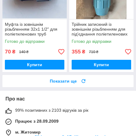
Муфта із зовнішнім
Трійник затискний із
різьбленням 32х1 1/2" для
зовнішнім різьбленням для
поліетиленових труб
під'єднання поліетиленових
компресійне з'єднання PN16
труб 50х2"х50
Готово до відправки
Готово до відправки
поліпропіленовий PN 16
70
355
₴
₴
140 ₴
710 ₴
Купити
Купити
Показати ще
Про нас
99% позитивних з 2103 відгуків за рік
Працює з 28.09.2009
м. Житомир