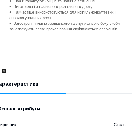
Скоби гарантують міцне та надійне з'єднання
Виготовлені з насіченого розпеченого дроту
Найчастіше використовуються для кріпильно-взуттєвих і
опоряджувальних робіт
Загострені ніжки із зовнішнього та внутрішнього боку скоби
забезпечують легке проколювання скріплюються елементів.
арактеристики
Основні атрибути
иробник
Сталь