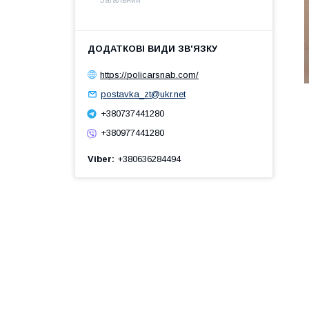
https://policarsnab.com/
postavka_zt@ukr.net
+380737441280
+380977441280
Viber
+380636284494