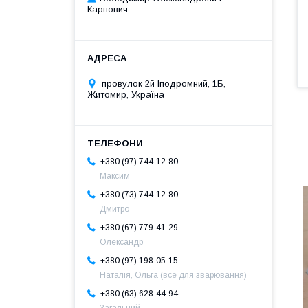
Карпович
провулок 2й Іподромний, 1Б,
Житомир, Україна
+380 (97) 744-12-80
Максим
+380 (73) 744-12-80
Дмитро
+380 (67) 779-41-29
Олександр
+380 (97) 198-05-15
Наталія, Ольга (все для зварювання)
+380 (63) 628-44-94
Загальний