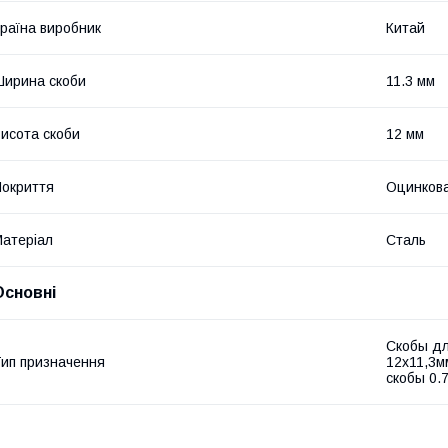
раїна виробник
Китай
ирина скоби
11.3 мм
исота скоби
12 мм
окриття
Оцинков
атеріал
Сталь
Основні
Скобы дл
ип призначення
12х11,3м
скобы 0.