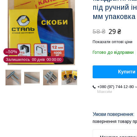
під ручний і
мм упаковка
29 ₴
58 ₴
Показати оптові ціни
–50%
Готово до відправки
Залишилось
0
0
днів
0
0
0
0
0
0
Купити
+380 (97) 744-12-80
Максим
повернення товару п