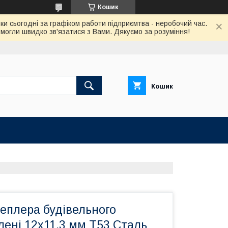
Кошик
ки сьогодні за графіком работи підприємтва - неробочий час.
огли швидко зв'язатися з Вами. Дякуємо за розуміння!
Кошик
еплера будівельного
лені 12х11,3 мм Т53 Сталь