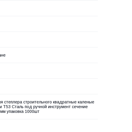
ане
я степлера строительного квадратные каленые
м Т53 Сталь под ручной инструмент сечение
7мм упаковка 1000шт