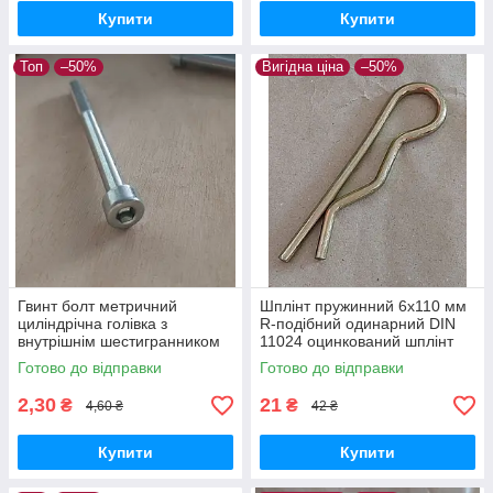
Купити
Купити
Топ
–50%
Вигідна ціна
–50%
Гвинт болт метричний
Шплінт пружинний 6x110 мм
циліндрічна голівка з
R-подібний одинарний DIN
внутрішнім шестигранником
11024 оцинкований шплінт
INBUS М5х60мм клас
голковий
Готово до відправки
Готово до відправки
міцності 8,8 DIN912
оцинкований
2,30
21
₴
₴
4,60 ₴
42 ₴
Купити
Купити