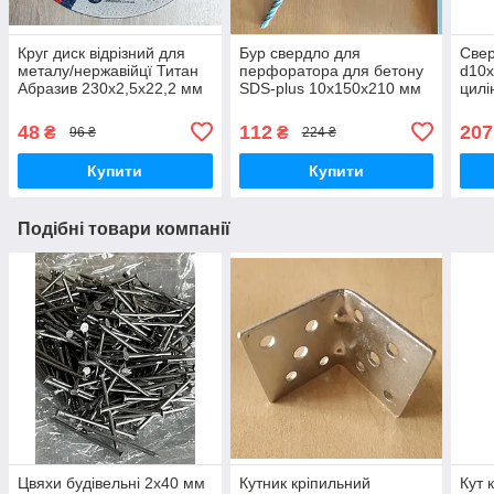
Круг диск відрізний для
Бур свердло для
Свер
металу/нержавійцї Титан
перфоратора для бетону
d10х
Абразив 230х2,5х22,2 мм
SDS-plus 10х150х210 мм
цилі
WERK
HAI
для 
48
112
207
₴
₴
96 ₴
224 ₴
Купити
Купити
Подібні товари компанії
Цвяхи будівельні 2х40 мм
Кутник кріпильний
Кут 