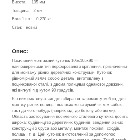
Висота: 105 мм
Товщина: 2 мм
Вага 1 шт.: 0,270 кг
Стан: новий
Опис:
Посилений монтажний куточок 105х105х90 —
найпоширеніший тип перфорованого кріплення, призначений
для монтажу різних дерев'яних конструкцій. Куточок
рівномірний являє собою деталь, виготовлену з
поцинкованої сталі, з двома полицями однакової довжини,
які вигнуті під кутом 90 градусів.
Він використовується для збирання та ремонту меблів, для
монтжу різних полиць і всіляких конструкцій як між собою,
так і до чого-небудь (наприклад, до бетону або цегли).
Область застосування посиленого сталевого куточка досить
широка: будівництво дерев'яних будинків, зведення різних
конструкцій з бруса або металу, монтаж покрівлі, сходів,
полиць і т. д. Цей куточок виготовлений за допомогою