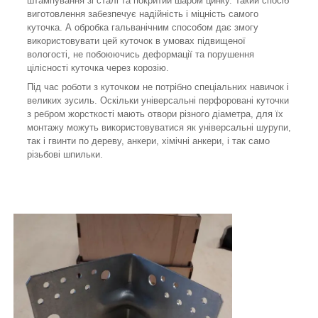
штампування зі сталі та покритий шаром цинку. Такий спосіб
виготовлення забезпечує надійність і міцність самого
куточка. А обробка гальванічним способом дає змогу
використовувати цей куточок в умовах підвищеної
вологості, не побоюючись деформації та порушення
цілісності куточка через корозію.
Під час роботи з куточком не потрібно спеціальних навичок і
великих зусиль. Оскільки універсальні перфоровані куточки
з ребром жорсткості мають отвори різного діаметра, для їх
монтажу можуть використовуватися як універсальні шурупи,
так і гвинти по дереву, анкери, хімічні анкери, і так само
різьбові шпильки.