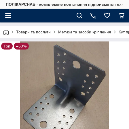
ПОЛІКАРСНАБ - комплексне постачання підприємств техмат
Товари та послуги
Метизи та засоби кріплення
Кут 
Топ
–50%