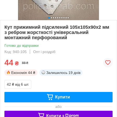
Кут прижимний підсилений 105х105х90х2 мм
з ребром жорсткості універсальний
монтажний перфорований
Готово до відправки
Код: 940-105
Опт і роздріб
44
₴
88 ₴
Економія
44 ₴
Залишилось
19 днів
42 ₴
від 6 шт.
Купити
або
Купити з