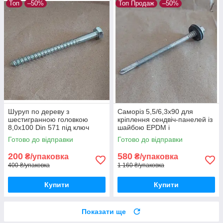
Топ
–50%
Топ Продаж
–50%
Шуруп по дереву з
Саморіз 5,5/6,3х90 для
шестигранною головкою
кріплення сендвіч-панелей із
8,0х100 Din 571 під ключ
шайбою EPDM і
оцинкований шуруп для лаг
шестигранною головкою з
Готово до відправки
Готово до відправки
буром оцинкований
200
580
₴/упаковка
₴/упаковка
400 ₴/упаковка
1 160 ₴/упаковка
Купити
Купити
Показати ще