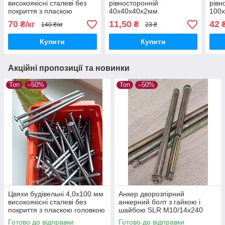
високоякісні сталеві без
рівносторонній
рівн
покриття з пласкою
40х40х40х2мм
100х
головкою гладкий
універсальний монтажний
двом
70
11,50
42
₴/кг
₴
140 ₴/кг
23 ₴
стержень DIN 1151
перфорований
унів
оцинкований
пер
Купити
Купити
оци
Акційні пропозиції та новинки
Топ
–50%
Топ
–50%
Цвяхи будівельні 4,0х100 мм
Анкер дворозпірний
високоякісні сталеві без
анкерний болт з гайкою і
покриття з пласкою головкою
шайбою SLR М10/14х240
гладкий стержень DIN 1151
сталевий жовтий цинк
Готово до відправки
Готово до відправки