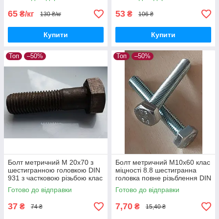
65
53
₴/кг
₴
130 ₴/кг
106 ₴
Купити
Купити
Топ
–50%
Топ
–50%
Болт метричний М 20х70 з
Болт метричний М10х60 клас
шестигранною головкою DIN
міцності 8.8 шестигранна
931 з частковою різьбою клас
головка повне різьблення DIN
міцності 5,8 без покриття
933 болт оцинкований
Готово до відправки
Готово до відправки
37
7,70
₴
₴
74 ₴
15,40 ₴