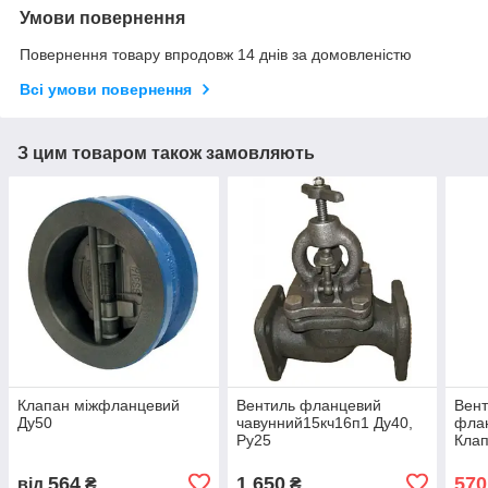
Умови повернення
Повернення товару впродовж 14 днів за домовленістю
Всі умови повернення
З цим товаром також замовляють
Клапан міжфланцевий
Вентиль фланцевий
Вент
Ду50
чавунний15кч16п1 Ду40,
флан
Ру25
Клап
Ду32
564
1 650
570
від
₴
₴