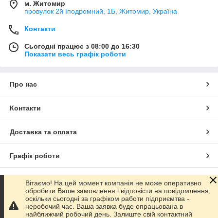
м. Житомир
провулок 2й Іподромний, 1Б, Житомир, Україна
Контакти
Сьогодні працює з 08:00 до 16:30
Показати весь графік роботи
Про нас
Контакти
Доставка та оплата
Графік роботи
Повна версія сайту
Вітаємо! На цей момент компанія не може оперативно
обробити Ваше замовлення і відповісти на повідомлення,
оскільки сьогодні за графіком работи підприємтва -
Сайт створено на маркетплейсі
Prom.ua
неробочий час. Ваша заявка буде опрацьована в
найближчий робочий день. Залиште свій контактний