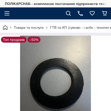
ПОЛІКАРСНАБ - комплексне постачання підприємств техмат
Товари та послуги
ГТВ та АТІ (гумово - і асбо - технічн
Топ продажів
–50%