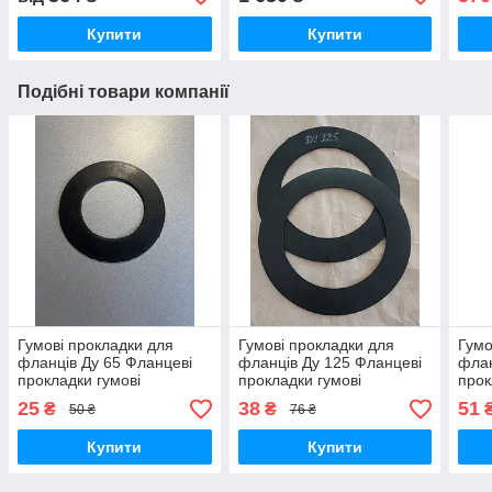
Купити
Купити
Подібні товари компанії
Гумові прокладки для
Гумові прокладки для
Гумо
фланців Ду 65 Фланцеві
фланців Ду 125 Фланцеві
флан
прокладки гумові
прокладки гумові
прок
Ущільнювальні гумові
Ущільнювальні гумові
Ущіл
25
38
51
₴
₴
50 ₴
76 ₴
прокладки
прокладки
прок
Купити
Купити