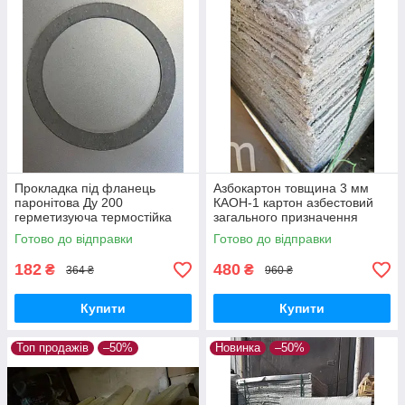
Прокладка під фланець
Азбокартон товщина 3 мм
паронітова Ду 200
КАОН-1 картон азбестовий
герметизуюча термостійка
загального призначення
прокладка ущільнювач для
ДСТУ 2850-95 азбестова
Готово до відправки
Готово до відправки
трубопроводів
теплоізоляція лист
182
480
₴
₴
364 ₴
960 ₴
Купити
Купити
Топ продажів
–50%
Новинка
–50%