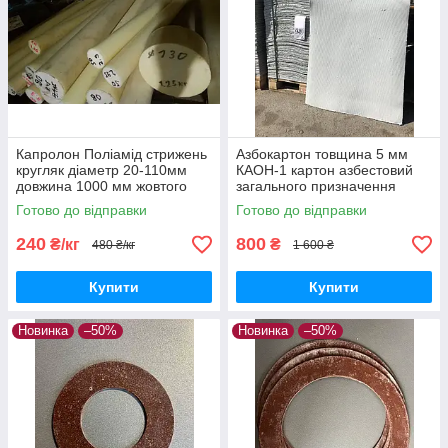
Капролон Поліамід стрижень
Азбокартон товщина 5 мм
кругляк діаметр 20-110мм
КАОН-1 картон азбестовий
довжина 1000 мм жовтого
загального призначення
кольору для виготовлення
ДСТУ 2850-95 азбестова
Готово до відправки
Готово до відправки
втулок підшипників вкладишів
теплоізоляція лист
240
800
₴/кг
₴
480 ₴/кг
1 600 ₴
Купити
Купити
Новинка
–50%
Новинка
–50%