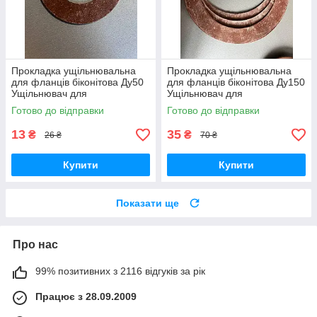
Прокладка ущільнювальна
Прокладка ущільнювальна
для фланців біконітова Ду50
для фланців біконітова Ду150
Ущільнювач для
Ущільнювач для
трубопроводів Герметизуюча
трубопроводів Герметизуюча
Готово до відправки
Готово до відправки
прокладка Термостійка
прокладка Термостійка
прокладка
прокладка
13
35
₴
₴
26 ₴
70 ₴
Купити
Купити
Показати ще
Про нас
99% позитивних з 2116 відгуків за рік
Працює з 28.09.2009