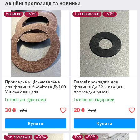
Акційні пропозиції та новинки
Новинка
–50%
Топ продажів
–50%
Прокладка ущільнювальна
Гумові прокладки для
для фланців біконітова Ду100
фланців Ду 32 Фланцеві
Ущільнювач для
прокладки гумові
трубопроводів Герметизуюча
Ущільнювальні гумові
Готово до відправки
Готово до відправки
прокладка Термостійка
прокладки
прокладка
30
20
₴
₴
60 ₴
40 ₴
Купити
Купити
Топ продажів
–50%
Топ
–50%