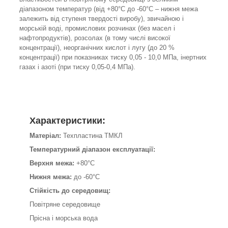
діапазоном температур (від +80°С до -60°С – нижня межа
залежить від ступеня твердості виробу), звичайною і
морській воді, промислових розчинах (без масел і
нафтопродуктів), розсолах (в тому числі високої
концентрації), неорганічних кислот і лугу (до 20 %
концентрації) при показниках тиску 0,05 - 10,0 МПа, інертних
газах і азоті (при тиску 0,05-0,4 МПа).
Характеристики:
Матеріал:
Техпластина ТМКЛ
Температурний діапазон експлуатації:
Верхня межа:
+80°C
Нижня межа:
до -60°C
Стійкість до середовищ:
Повітряне середовище
Прісна і морська вода