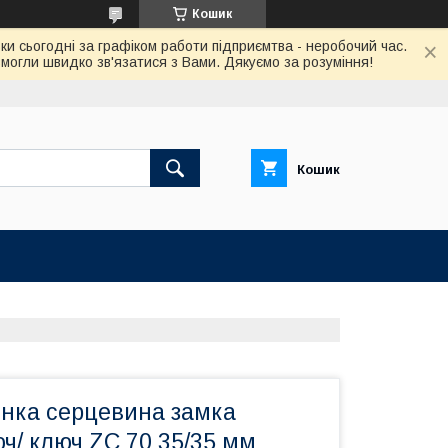
Кошик
ки сьогодні за графіком работи підприємтва - неробочий час.
огли швидко зв'язатися з Вами. Дякуємо за розуміння!
Кошик
инка серцевина замка
ч/ ключ ZC 70 35/35 мм