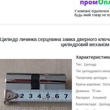
У компанії підключені
будь-який товар не п
Циліндр личинка серцевина замка дверного ключ
циліндровий механізм 
Характеристик
Тип: Циліндр
Тип циліндрового мех
Типорозмір циліндра:
Країна виробник: Кит
Довжина: 70 мм
Матеріал: Алюміній
Комплектація: Циліндр