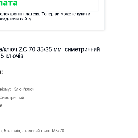
 електронні платежі. Тепер ви можете купити
окидаючи сайту.
а/ключ ZC 70 35/35 мм симетричний
5 ключів
и:
анізму: Ключ/ключ
 Симетричний
ай
, 5 ключів, сталевий гвинт М5х70