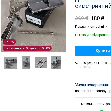
симетричний
180 ₴
360 ₴
Показати оптові ціни
Готово до відправки
–50%
Залишилось
0
0
днів
0
0
0
0
0
0
Купити
+380 (97) 744-12-80
Максим
повернення товару п