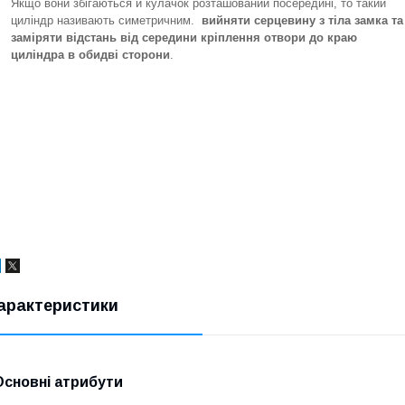
Якщо вони збігаються й кулачок розташований посередині, то такий
циліндр називають симетричним.
вийняти серцевину з тіла замка та
заміряти відстань від середини кріплення отвори до краю
циліндра в обидві сторони
.
арактеристики
Основні атрибути