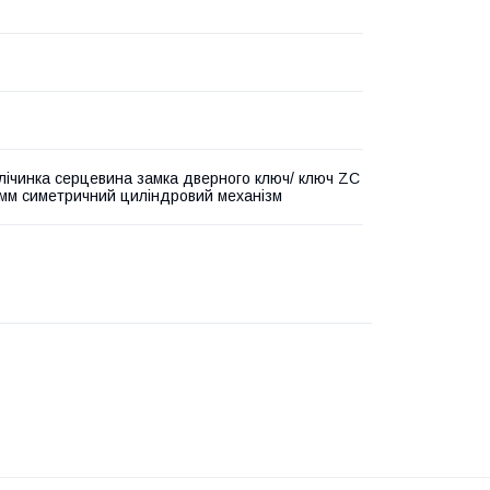
лічинка серцевина замка дверного ключ/ ключ ZC
 мм симетричний циліндровий механізм