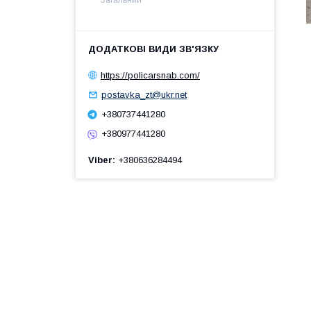
https://policarsnab.com/
postavka_zt@ukr.net
+380737441280
+380977441280
Viber
+380636284494