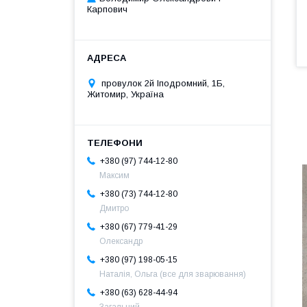
Карпович
провулок 2й Іподромний, 1Б,
Житомир, Україна
+380 (97) 744-12-80
Максим
+380 (73) 744-12-80
Дмитро
+380 (67) 779-41-29
Олександр
+380 (97) 198-05-15
Наталія, Ольга (все для зварювання)
+380 (63) 628-44-94
Загальний