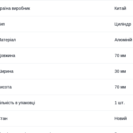
раїна виробник
Китай
ип
Циліндр
атеріал
Алюміній
Довжина
70 мм
Ширина
30 мм
исота
70 мм
ількість в упаковці
1 шт.
Стан
Новий