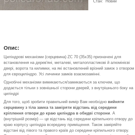
Стан: Новий
Опис:
Циліндрові механізми (серцевина) ZC 70 (35x35) призначені для
встановлення на дерев'яні, металеві, металопластикові й алюмінієві
двері, ворота та килимки, на які встановлений врізний замок з отвором
для євроциліндро. Усі личинки замків взаємозамінні.
Однобічні механізми вимикаються/замикаються за ключем, що
додається тільки з зовнішньої сторони дверей, з внутрішнього боку на
циліндрі
Для того, щоб зробити правильний вимір Вам необхідно
вийняти
серцевину з тіла замка та заміряти відстань від середини
кріплення отвори до краю циліндра в обидві сторони
. А
(внутрішній розмір) — це відстань від середини кріпильного отвору до
краю корпусу циліндра всередину приміщення. Також заміряйте
відстані від лівого та правого країв до середини кріпильного отвору.