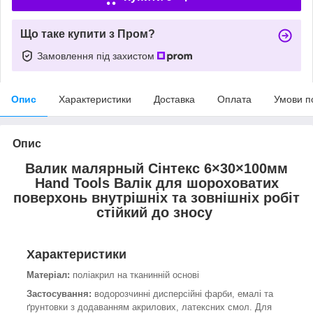
Що таке купити з Пром?
Замовлення під захистом
Опис
Характеристики
Доставка
Оплата
Умови п
Опис
Валик малярный Сінтекс 6×30×100мм
Hand Tools Валік для шороховатих
поверхонь внутрішніх та зовнішніх робіт
стійкий до зносу
Характеристики
Матеріал:
поліакрил на тканинній основі
Застосування:
водорозчинні дисперсійні фарби, емалі та
ґрунтовки з додаванням акрилових, латексних смол. Для