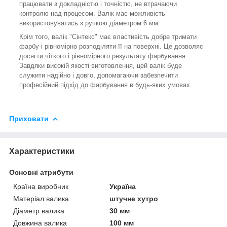
працювати з докладністю і точністю, не втрачаючи
контролю над процесом. Валік має можливість
використовуватись з ручкою діаметром 6 мм.
Крім того, валік "Сінтекс" має властивість добре тримати
фарбу і рівномірно розподіляти її на поверхні. Це дозволяє
досягти чіткого і рівномірного результату фарбування.
Завдяки високій якості виготовлення, цей валік буде
служити надійно і довго, допомагаючи забезпечити
професійний підхід до фарбування в будь-яких умовах.
Приховати
Характеристики
Основні атрибути
Країна виробник
Україна
Матеріал валика
штучне хутро
Діаметр валика
30 мм
Довжина валика
100 мм