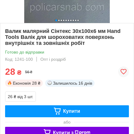
Валик малярний Сінтекс 30x100х6 мм Hand
Tools Валік для шороховатих поверхонь
внутрішніх та зовнішніх робіт
Готово до відправки
Код: 1241-100
Опт і роздріб
28
₴
56 ₴
Економія
28 ₴
Залишилось
16 днів
26 ₴
від 3 шт.
Купити
або
Купити з