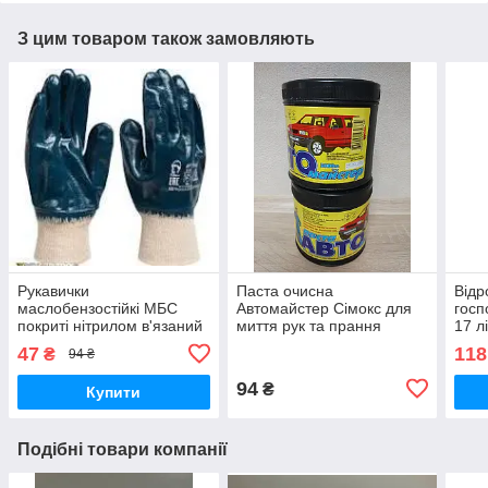
З цим товаром також замовляють
Рукавички
Паста очисна
Відр
маслобензостійкі МБС
Автомайстер Сімокс для
госп
покриті нітрилом в'язаний
миття рук та прання
17 л
манжет
спецодягу 1кг
мета
47
118
₴
94 ₴
та з
пер
94
₴
Купити
Подібні товари компанії