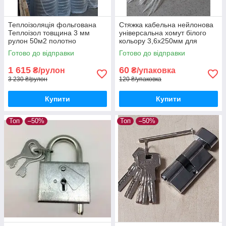
Теплоізоляція фольгована
Стяжка кабельна нейлонова
Теплоізол товщина 3 мм
універсальна хомут білого
рулон 50м2 полотно
кольору 3,6х250мм для
спінений ППЕ з ламінованим
фіксації кабелів кріплення до
Готово до відправки
Готово до відправки
одностороннім покриттям
несучих поверхонь уп100шт
1 615
60
₴/рулон
₴/упаковка
3 230 ₴/рулон
120 ₴/упаковка
Купити
Купити
Топ
–50%
Топ
–50%