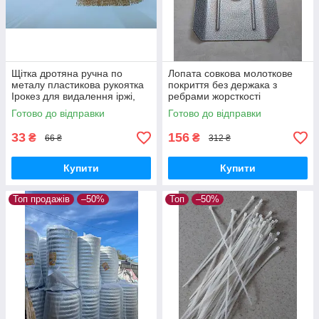
Щітка дротяна ручна по
Лопата совкова молоткове
металу пластикова рукоятка
покриття без держака з
Ірокез для видалення іржі,
ребрами жорсткості
окалини, фарби, клею з
Готово до відправки
Готово до відправки
поверхонь
33
156
₴
₴
66 ₴
312 ₴
Купити
Купити
Топ продажів
–50%
Топ
–50%