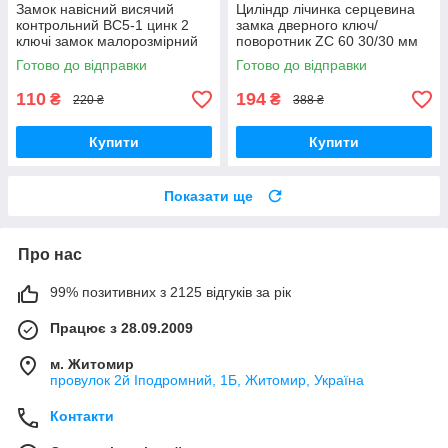
Замок навісний висячий
Циліндр лічинка серцевина
контрольний ВС5-1 цинк 2
замка дверного ключ/
ключі замок малорозмірний
поворотник ZC 60 30/30 мм
симетричний циліндровий
Готово до відправки
Готово до відправки
механізм односторонній
110
194
₴
₴
220 ₴
388 ₴
Купити
Купити
Показати ще
Про нас
99% позитивних з 2125 відгуків за рік
Працює з 28.09.2009
м. Житомир
провулок 2й Іподромний, 1Б, Житомир, Україна
Контакти