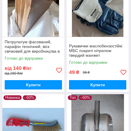
Петрулатум фасований,
Рукавички маслобензостійкі
парафін технічний, віск
МБС покриті нітрилом
свічковий для виробництва в
твердий манжет
пластинах 5,2 кг нафтовий
Готово до відправки
вазелін
Готово до відправки
140
від
₴/кг
49
₴
98 ₴
від 280 ₴/кг
Купити
Купити
Новинка
–50%
Топ
–50%