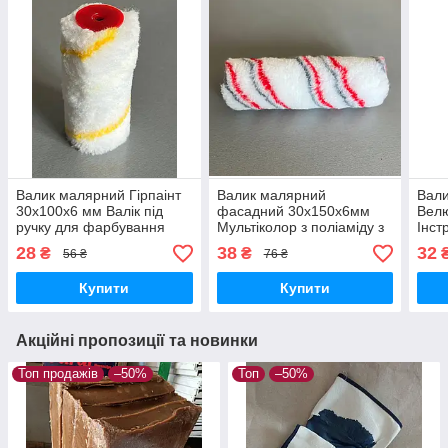
Валик малярний Гірпаінт
Валик малярний
Вал
30x100х6 мм Валік під
фасадний 30х150х6мм
Вел
ручку для фарбування
Мультіколор з поліаміду з
Інст
Інструмент
додаванням акрилу на
для
28
38
32
₴
₴
56 ₴
76 ₴
для лакофарбових
тканинній основі Hand-
мате
матеріалів емалей та
Tools Optima без ручки
фарб
Купити
Купити
грунтовок
пове
Акційні пропозиції та новинки
Топ продажів
–50%
Топ
–50%