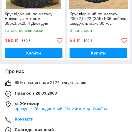
Круг відрізний по металу
Круг відрізний по металу
Haisser діаметром
230х2,0х22 (ЗАК) F36 робоча
355х3,5х25,4 Диск для
швидкість макс.80 м/с
ручного електричного і
Готово до відправки
В наявності
пневматичного інструменту
або верстата
190
53
₴
₴
380 ₴
106 ₴
Купити
Купити
Про нас
99% позитивних з 2124 відгуків за рік
Працює з 28.09.2009
м. Житомир
провулок 2й Іподромний, 1Б, Житомир, Україна
Контакти
Сьогодні вихідний