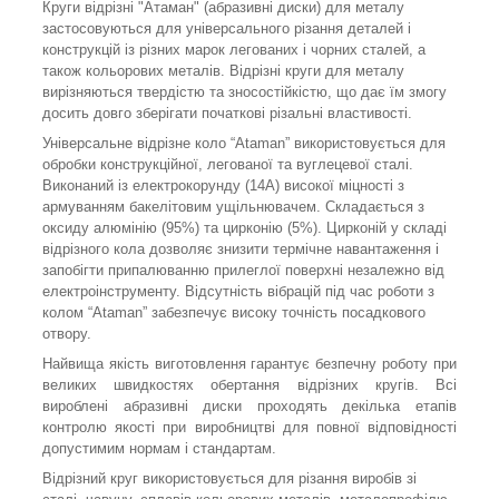
Круги відрізні "Атаман" (абразивні диски) для металу
застосовуються для універсального різання деталей і
конструкцій із різних марок легованих і чорних сталей, а
також кольорових металів. Відрізні круги для металу
вирізняються твердістю та зносостійкістю, що дає їм змогу
досить довго зберігати початкові різальні властивості.
Універсальне відрізне коло “Ataman” використовується для
обробки конструкційної, легованої та вуглецевої сталі.
Виконаний із електрокорунду (14А) високої міцності з
армуванням бакелітовим ущільнювачем. Складається з
оксиду алюмінію (95%) та цирконію (5%). Цирконій у складі
відрізного кола дозволяє знизити термічне навантаження і
запобігти припалюванню прилеглої поверхні незалежно від
електроінструменту. Відсутність вібрацій під час роботи з
колом “Ataman” забезпечує високу точність посадкового
отвору.
Найвища якість виготовлення гарантує безпечну роботу при
великих швидкостях обертання відрізних кругів. Всі
вироблені абразивні диски проходять декілька етапів
контролю якості при виробництві для повної відповідності
допустимим нормам і стандартам.
Відрізний круг використовується для різання виробів зі