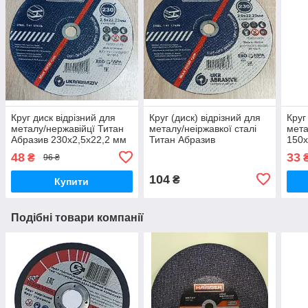
Круг диск відрізний для
Круг (диск) відрізний для
Круг
металу/нержавійцї Титан
металу/неіржавкої сталі
мета
Абразив 230х2,5х22,2 мм
Титан Абразив
150х
230х2,0х22,2 мм
48
33
₴
96 ₴
104
₴
Купити
Подібні товари компанії