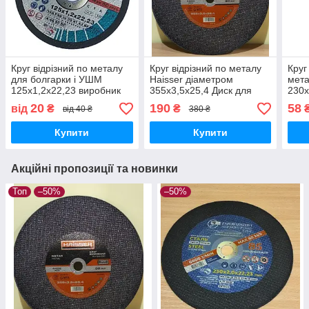
Круг відрізний по металу
Круг відрізний по металу
Круг
для болгарки і УШМ
Haisser діаметром
мета
125х1,2х22,23 виробник
355х3,5х25,4 Диск для
230х
Запорізький абразивний
ручного електричного і
20
190
58
від
₴
₴
від 40 ₴
380 ₴
комбінат
пневматичного
інструменту або верстата
Купити
Купити
Акційні пропозиції та новинки
Топ
–50%
–50%