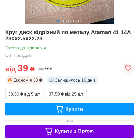
Круг диск відрізний по металу Ataman 41 14А
230х2.5х22.23
Готово до відправки
Опт і роздріб
39
від
₴
від 78 ₴
Економія
39 ₴
Залишилось
16 днів
38,50 ₴
від 5 шт.
37,50 ₴
від 25 шт.
Купити
або
Купити з