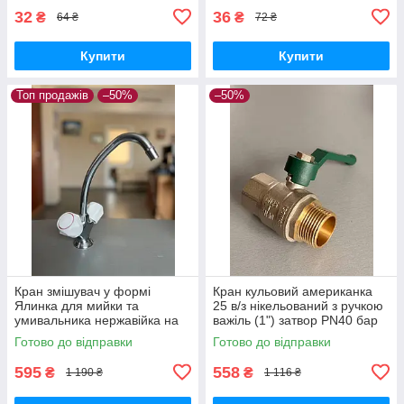
32
36
₴
₴
64 ₴
72 ₴
Купити
Купити
Топ продажів
–50%
–50%
Кран змішувач у формі
Кран кульовий американка
Ялинка для мийки та
25 в/з нікельований з ручкою
умивальника нержавійка на
важіль (1") затвор PN40 бар
гайці дворучковий
Готово до відправки
Готово до відправки
водорозбірний Зм-УмДЦБр
арт. СЕ11У1Х1
595
558
₴
₴
1 190 ₴
1 116 ₴