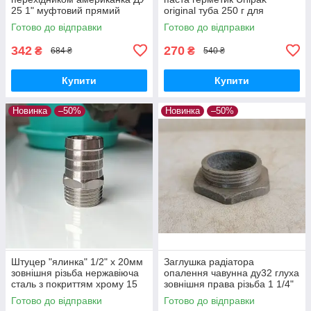
25 1" муфтовий прямий
original туба 250 г для
різьбовий для води ручка
різьбових з'єднань
Готово до відправки
Готово до відправки
метелик
342
270
₴
₴
684 ₴
540 ₴
Купити
Купити
Новинка
–50%
Новинка
–50%
Штуцер "ялинка" 1/2" х 20мм
Заглушка радіатора
зовнішня різьба нержавіюча
опалення чавунна ду32 глуха
сталь з покриттям хрому 15
зовнішня права різьба 1 1/4"
мкм
Готово до відправки
Готово до відправки