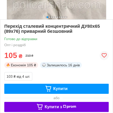
Перехід сталевий концентричний ДУ80x65
(89х76) приварний безшовний
Готово до відправки
Опт і роздріб
105
₴
210 ₴
Економія
105 ₴
Залишилось
16 днів
103 ₴
від 4 шт.
Купити
або
Купити з