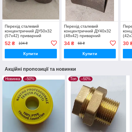
Перехід сталевий
Перехід сталевий
Пере
концентричний ДУ50x32
концентричний ДУ40x32
конц
(57х42) приварний
(48х42) приварний
(42х
безшовний
безшовний
без
52
34
30
₴
₴
104 ₴
68 ₴
Купити
Купити
Акційні пропозиції та новинки
Новинка
–50%
Топ
–50%