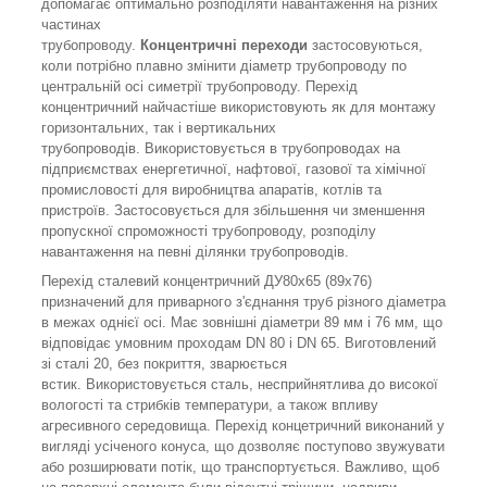
допомагає оптимально розподіляти навантаження на різних
частинах
трубопроводу.
Концентричні
переходи
застосовуються,
коли потрібно плавно змінити діаметр трубопроводу по
центральній осі симетрії трубопроводу. Перехід
концентричний найчастіше використовують як для монтажу
горизонтальних, так і вертикальних
трубопроводів. Використовується в трубопроводах на
підприємствах енергетичної, нафтової, газової та хімічної
промисловості для виробництва апаратів, котлів та
пристроїв. Застосовується для збільшення чи зменшення
пропускної спроможності трубопроводу, розподілу
навантаження на певні ділянки трубопроводів.
Перехід сталевий концентричний ДУ80х65 (89х76)
призначений для приварного з'єднання труб різного діаметра
в межах однієї осі. Має зовнішні діаметри 89 мм і 76 мм, що
відповідає умовним проходам DN 80 і DN 65. Виготовлений
зі сталі 20, без покриття, зварюється
встик. Використовується сталь, несприйнятлива до високої
вологості та стрибків температури, а також впливу
агресивного середовища. Перехід концетричний виконаний у
вигляді усіченого конуса, що дозволяє поступово звужувати
або розширювати потік, що транспортується. Важливо, щоб