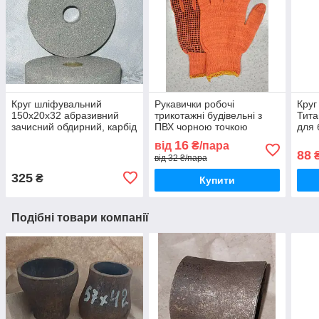
Круг шліфувальний
Рукавички робочі
Круг
150х20х32 абразивний
трикотажні будівельні з
Тита
зачисний обдирний, карбід
ПВХ чорною точкою
для 
кремнію 64С, прямого
Оранж ХБ розмір
диск
16
від
₴/пара
профілю ПП
універсальний WE2129
армо
88
від 32 ₴/пара
325
₴
Купити
Подібні товари компанії