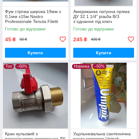
Фум стрічка широка 19мм х
Американка латунна пряма
0,1мм х15м Nastro
ДУ 32 1 1/4" різьба В/З
Professionale Tenuta Filetti
з`єднання під ключ
для ущільнення різьби в
Готово до відправки
Готово до відправки
системах газо- та
водопостачання
45
245
₴
₴
90 ₴
490 ₴
Купити
Купити
Топ
–50%
Новинка
–50%
Кран кульовий з
Ущільнювальна сантехнічна
перехідником американка ДУ
паста герметик Unipak