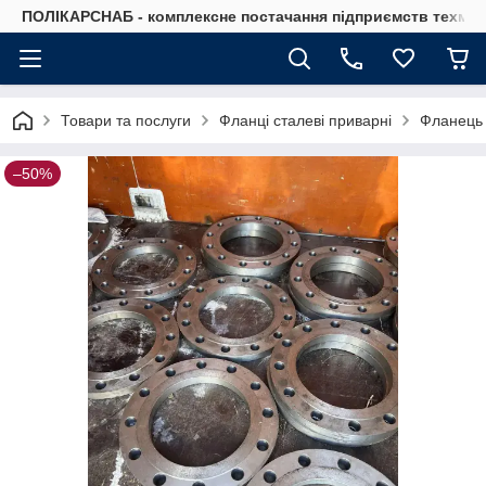
ПОЛІКАРСНАБ - комплексне постачання підприємств техмат
Товари та послуги
Фланці сталеві приварні
Фланець 
–50%