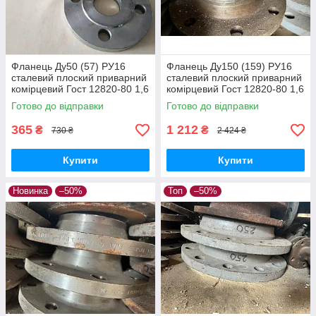
Фланець Ду50 (57) РУ16
Фланець Ду150 (159) РУ16
сталевий плоский приварний
сталевий плоский приварний
комірцевий Гост 12820-80 1,6
комірцевий Гост 12820-80 1,6
МПа
МПа
Готово до відправки
Готово до відправки
365
1 212
₴
₴
730 ₴
2 424 ₴
Купити
Купити
Новинка
–50%
Топ
–50%