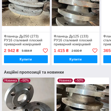
Фланець Ду250 (273)
Фланець Ду125 (133)
Флан
РУ16 сталевий плоский
РУ16 сталевий плоский
стал
приварний комірцевий
приварний комірцевий
прив
Гост 12820-80 1,6 МПа
S235JR 1,6 МПа
Гост
2 942
1 415
365
₴
₴
5 884 ₴
2 830 ₴
Купити
Купити
Акційні пропозиції та новинки
Новинка
–50%
Новинка
–50%