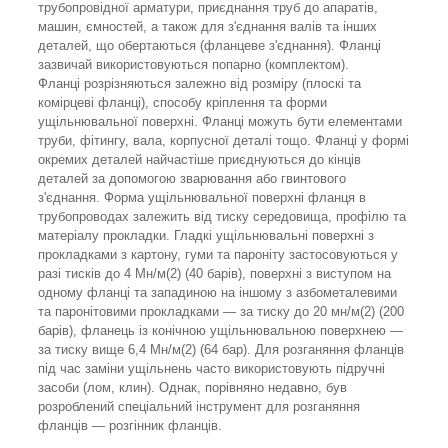
трубопровідної арматури, приєднання труб до апаратів,
машин, ємностей, а також для з'єднання валів та інших
деталей, що обертаються (фланцеве з'єднання). Фланці
зазвичай використовуються попарно (комплектом).
Фланці розрізняються залежно від розміру (плоскі та
комірцеві фланці), способу кріплення та форми
ущільнювальної поверхні. Фланці можуть бути елементами
труби, фітингу, вала, корпусної деталі тощо. Фланці у формі
окремих деталей найчастіше приєднуються до кінців
деталей за допомогою зварювання або гвинтового
з'єднання. Форма ущільнювальної поверхні фланця в
трубопроводах залежить від тиску середовища, профілю та
матеріалу прокладки. Гладкі ущільнювальні поверхні з
прокладками з картону, гуми та пароніту застосовуються у
разі тисків до 4 Мн/м
(2)
(40 барів), поверхні з виступом на
одному фланці та западиною на іншому з азбометалевими
та паронітовими прокладками — за тиску до 20 мн/м
(2)
(200
барів), фланець із конічною ущільнювальною поверхнею —
за тиску вище 6,4 Мн/м
(2)
(64 бар). Для розганяння фланців
під час заміни ущільнень часто використовують підручні
засоби (лом, клин). Однак, порівняно недавно, був
розроблений спеціальний інструмент для розганяння
фланців — розгінник фланців.