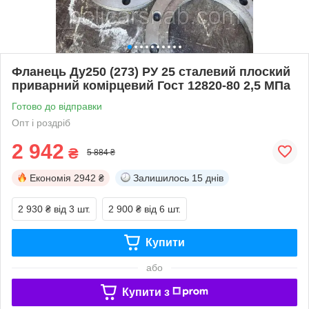
Фланець Ду250 (273) РУ 25 сталевий плоский
приварний комірцевий Гост 12820-80 2,5 МПа
Готово до відправки
Опт і роздріб
2 942
₴
5 884 ₴
Економія
2942 ₴
Залишилось
15 днів
2 930 ₴
від 3 шт.
2 900 ₴
від 6 шт.
Купити
або
Купити з