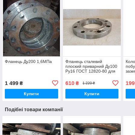
Фланець Ду200 1,6МПа
Фланець сталевий
Коло
плоский приварний Ду100
побу
Ру16 ГОСТ 12820-80 для
зазе
з'єднання відрізків труб
вим
Elec
1 499
610
199
₴
₴
1 220 ₴
Купити
Купити
Подібні товари компанії