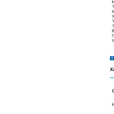
M
Т
К
У
Т
Т
В
Г
У
Х
К