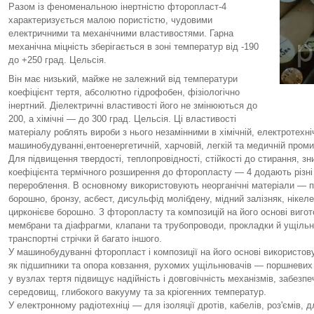
Разом із феноменальною інертністю фторопласт-4
характеризується малою пористістю, чудовими
електричними та механічними властивостями. Гарна
механічна міцність зберігається в зоні температур від -190
до +250 град. Цельсія.
Він має низький, майже не залежний від температури
коефіцієнт тертя, абсолютно гідрофобен, фізіологічно
інертний. Діелектричні властивості його не змінюються до
200, а хімічні — до 300 град. Цельсія. Ці властивості
матеріалу роблять вироби з нього незамінними в хімічній, електротехн
машинобудуванні,ентоенергетичній, харчовій, легкій та медичній проми
Для підвищення твердості, теплопровідності, стійкості до стирання, з
коефіцієнта термічного розширення до фторопласту — 4 додають різн
перероблення. В основному використовують неорганічні матеріали — п
борошно, бронзу, асбест, дисульфід молібдену, мідний залізняк, нікеле
цирконієве борошно. З фторопласту та композицій на його основі вигот
мембрани та діафрагми, клапани та трубопроводи, прокладки й ущільн
транспортні стрічки й багато іншого.
У машинобудуванні фторопласт і композиції на його основі використов
як підшипники та опора ковзання, рухомих ущільнювачів — поршневих
у вузлах тертя підвищує надійність і довговічність механізмів, забез
середовищ, глибокого вакууму та за кріогенних температур.
У електронному радіотехніці — для ізоляції дротів, кабелів, роз'ємів, 