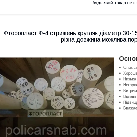
будь-який товар не п
Фторопласт Ф-4 стрижень кругляк діаметр 30-1
різна довжина можлива пор
Основ
Стійкіс
Хороша 
Низька 
Негорю
Витрим
Відмінн
Підвищ
Вважаєт