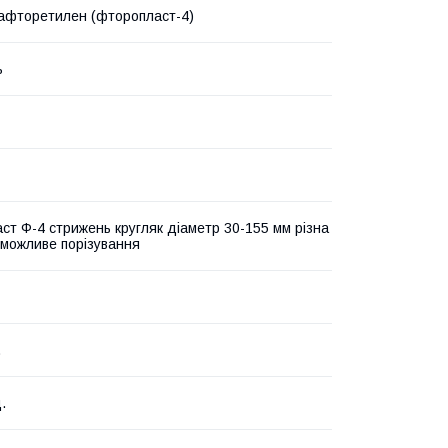
афторетилен (фторопласт-4)
ь
ст Ф-4 стрижень кругляк діаметр 30-155 мм різна
можливе порізування
.
.