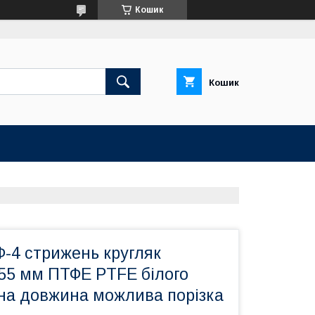
Кошик
Кошик
-4 стрижень кругляк
155 мм ПТФЕ PTFE білого
зна довжина можлива порізка