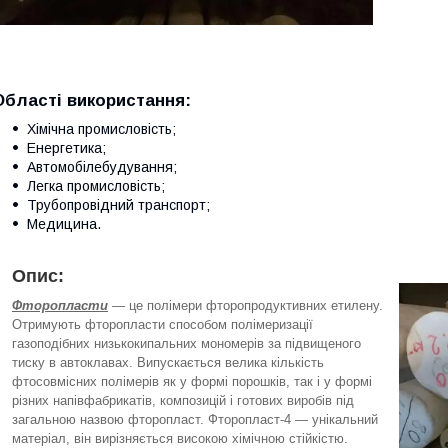
Області використання:
Хімічна промисловість;
Енергетика;
Автомобілебудування;
Легка промисловість;
Трубопровідний транспорт;
Медицина.
Опис:
Фторопласти
— це полімери фторопродуктивних етилену.
Отримують фторопласти способом полімеризації
газоподібних низькокипальних мономерів за підвищеного
тиску в автоклавах. Випускається велика кількість
фтосовмісних полімерів як у формі порошків, так і у формі
різних напівфабрикатів, композицій і готових виробів під
загальною назвою фторопласт. Фторопласт-4 — унікальний
матеріал, він вирізняється високою хімічною стійкістю.