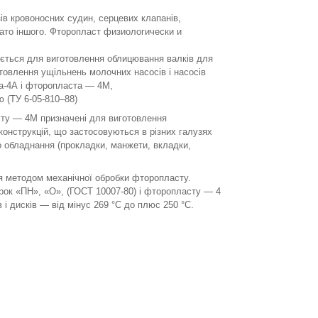
ів кровоносних судин, серцевих клапанів,
агато іншого. Фторопласт физиологически и
вується для виготовлення облицювання валків для
отовлення ущільнень молочних насосів і насосів
та-4А і фторопласта — 4М,
 (ТУ 6-05-810–88)
сту — 4М призначені для виготовлення
конструкцій, що застосовуються в різних галузях
о обладнання (прокладки, манжети, вкладки,
ся методом механічної обробки фторопласту.
рок «ПН», «О», (ГОСТ 10007-80) і фторопласту — 4
 і дисків — від мінус 269 °C до плюс 250 °C.