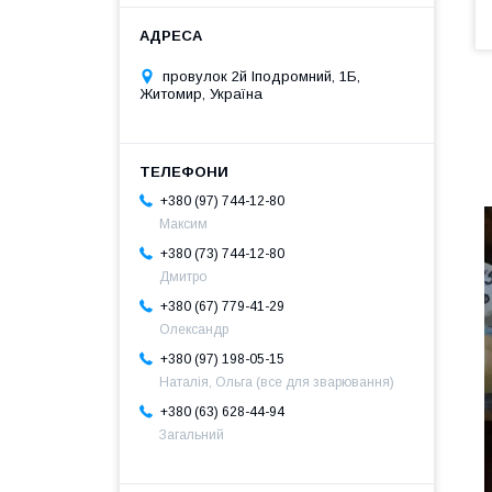
провулок 2й Іподромний, 1Б,
Житомир, Україна
+380 (97) 744-12-80
Максим
+380 (73) 744-12-80
Дмитро
+380 (67) 779-41-29
Олександр
+380 (97) 198-05-15
Наталія, Ольга (все для зварювання)
+380 (63) 628-44-94
Загальний