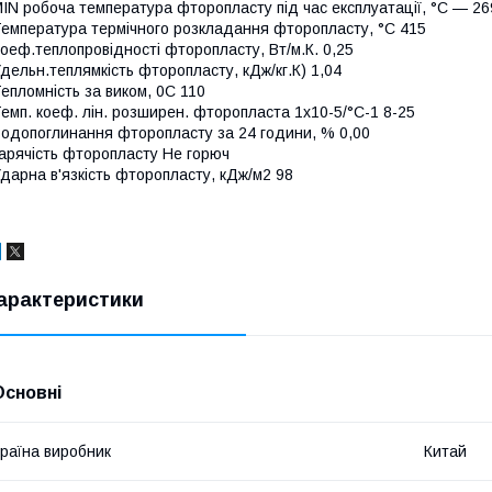
IN робоча температура фторопласту під час експлуатації, °C — 26
емпература термічного розкладання фторопласту, °C 415
оеф.теплопровідності фторопласту, Вт/м.К. 0,25
дельн.теплямкість фторопласту, кДж/кг.К) 1,04
епломність за виком, 0С 110
емп. коеф. лін. розширен. фторопласта 1х10-5/°С-1 8-25
одопоглинання фторопласту за 24 години, % 0,00
арячість фторопласту Не горюч
дарна в'язкість фторопласту, кДж/м2 98
арактеристики
Основні
раїна виробник
Китай