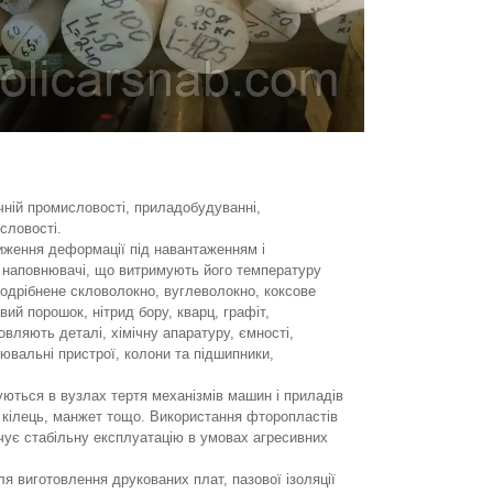
ічній промисловості, приладобудуванні,
словості.
ниження деформації під навантаженням і
і наповнювачі, що витримують його температуру
одрібнене скловолокно, вуглеволокно, коксове
вий порошок, нітрид бору, кварц, графіт,
овляють деталі, хімічну апаратуру, ємності,
ювальні пристрої, колони та підшипники,
уються в вузлах тертя механізмів машин і приладів
 кілець, манжет тощо. Використання фторопластів
печує стабільну експлуатацію в умовах агресивних
для виготовлення друкованих плат, пазової ізоляції