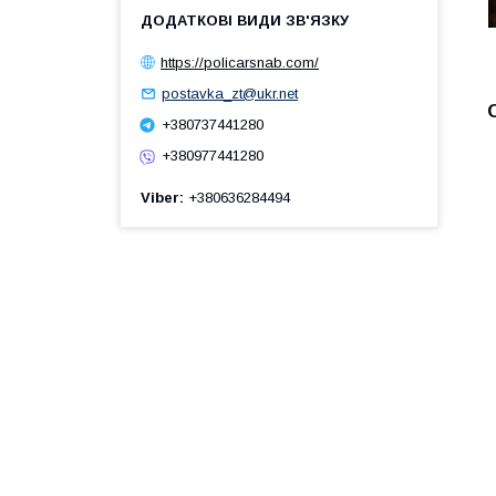
https://policarsnab.com/
postavka_zt@ukr.net
+380737441280
+380977441280
Viber
+380636284494