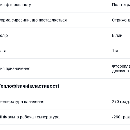
ип фторопласту
Політетр
орма сировини, що поставляється
Стрижен
олір
Білий
ага
1 кг
Фторопла
ип призначення
довжина 
Теплофізичні властивості
емпература плавлення
270 град
інімальна робоча температура
-260 град