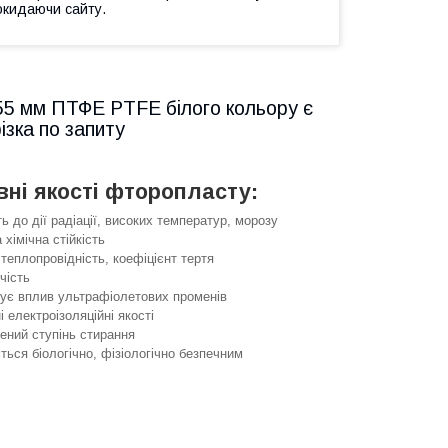
окидаючи сайту.
55 мм ПТФЕ PTFE білого кольору є
ізка по запиту
ні якості фторопласту:
ть до дії радіації, високих температур, морозу
хімічна стійкість
теплопровідність, коефіцієнт тертя
чість
ує вплив ультрафіолетових променів
і електроізоляційні якості
ений ступінь стирання
ься біологічно, фізіологічно безпечним