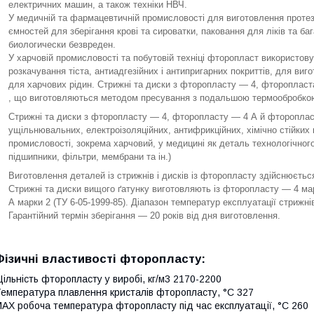
електричних машин, а також техніки НВЧ.
У медичній та фармацевтичній промисловості для виготовлення протез
ємностей для зберігання крові та сироватки, паковання для ліків та б
биологически безвреден.
У харчовій промисловості та побутовій техніці фторопласт використо
розкачування тіста, антиадгезійних і антипригарних покриттів, для виг
для харчових рідин. Стрижні та диски з фторопласту — 4, фтороплас
, що виготовляються методом пресування з подальшою термообробкою
Стрижні та диски з фторопласту — 4, фторопласту — 4 А й фторопла
ущільнювальних, електроізоляційних, антифрикційних, хімічно стійких 
промисловості, зокрема харчовий, у медицині як деталь технологічног
підшипники, фільтри, мембрани та ін.)
Виготовлення деталей із стрижнів і дисків із фторопласту здійснюєть
Стрижні та диски вищого ґатунку виготовляють із фторопласту — 4 ма
А марки 2 (ТУ 6-05-1999-85). Діапазон температур експлуатації стрижнів
Гарантійний термін зберігання — 20 років від дня виготовлення.
Фізичні властивості фторопласту:
ільність фторопласту у виробі, кг/м3 2170-2200
емпература плавлення кристалів фторопласту, °C 327
AX робоча температура фторопласту під час експлуатації, °C 260