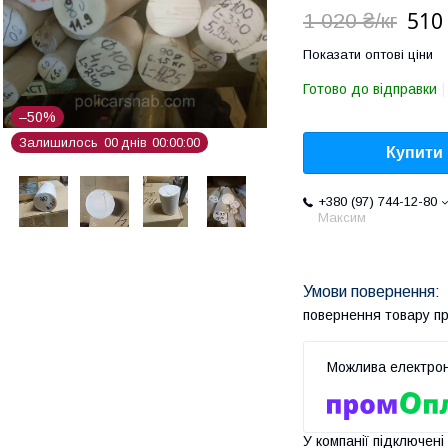
510 
1 020 ₴/кг
Показати оптові ціни
Готово до відправки
–50%
Залишилось
0
0
днів
0
0
0
0
0
0
Купити
+380 (97) 744-12-80
Максим
повернення товару п
У компанії підключені