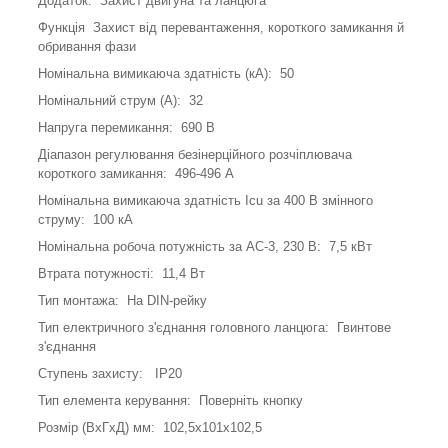
Додаток: Захист двигуна та ланцюга
Функція Захист від перевантаження, короткого замикання й
обривання фази
Номінальна вимикаюча здатність (кА): 50
Номінальний струм (А): 32
Напруга перемикання: 690 В
Діапазон регулювання безінерційного розчіплювача
короткого замикання: 496-496 А
Номінальна вимикаюча здатність Icu за 400 В змінного
струму: 100 кА
Номінальна робоча потужність за АС-3, 230 В: 7,5 кВт
Втрата потужності: 11,4 Вт
Тип монтажа: На DIN-рейку
Тип електричного з'єднання головного ланцюга: Гвинтове
з'єднання
Ступень захисту: IP20
Тип елемента керування: Поверніть кнопку
Розмір (ВхГхД) мм: 102,5х101х102,5