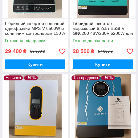
Гібридний інвертор сонячний
Гібридний інвертор
однофазний MPS-V 6500W із
мережевий 6,2кВт BSSI-V-
сонячним контролером 130 A
GN6200 48V/230V 6200W для
MPPT 6.5 кВт 48В скляний
сонячної системи BUSBYR
Готово до відправки
Готово до відправки
сенсорний екран
29 400
28 500
₴
₴
58 800 ₴
57 000 ₴
Купити
Купити
Новинка
–50%
Топ продажів
–50%