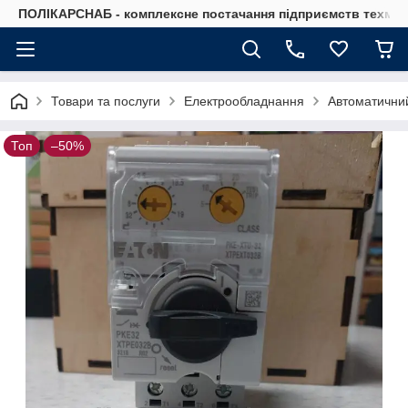
ПОЛІКАРСНАБ - комплексне постачання підприємств техмат
Товари та послуги
Електрообладнання
Автоматичний
Топ
–50%