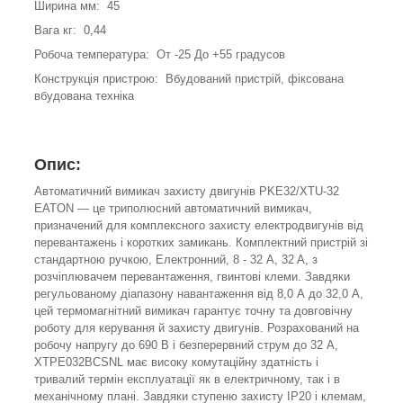
Ширина мм: 45
Вага кг: 0,44
Робоча температура: От -25 До +55 градусов
Конструкція пристрою: Вбудований пристрій, фіксована
вбудована техніка
Опис:
Автоматичний вимикач захисту двигунів PKE32/XTU-32
EATON — це триполюсний автоматичний вимикач,
призначений для комплексного захисту електродвигунів від
перевантажень і коротких замикань. Комплектний пристрій зі
стандартною ручкою, Електронний, 8 - 32 A, 32 A, з
розчіплювачем перевантаження, гвинтові клеми. Завдяки
регульованому діапазону навантаження від 8,0 А до 32,0 А,
цей термомагнітний вимикач гарантує точну та довговічну
роботу для керування й захисту двигунів. Розрахований на
робочу напругу до 690 В і безперервний струм до 32 А,
XTPE032BCSNL має високу комутаційну здатність і
тривалий термін експлуатації як в електричному, так і в
механічному плані. Завдяки ступеню захисту IP20 і клемам,