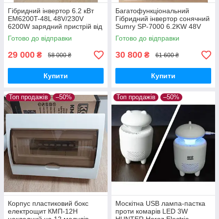
Гібридний інвертор 6.2 кВт
Багатофункціональний
EM6200T-48L 48V/230V
Гібридний інвертор сонячний
6200W зарядний пристрій від
Sumry SP-7000 6.2KW 48V
мережі MPPT контролер для
ефективне резервне
Готово до відправки
Готово до відправки
сонячних панелей
електропостачання для дому
та офісу
29 000
30 800
₴
₴
58 000 ₴
61 600 ₴
Купити
Купити
Топ продажів
–50%
Топ продажів
–50%
Корпус пластиковий бокс
Москітна USB лампа-пастка
електрощит КМП-12Н
проти комарів LED 3W