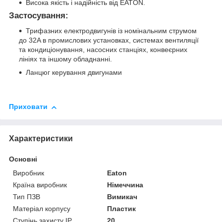
Висока якість і надійність від EATON.
Застосування:
Трифазних електродвигунів із номінальним струмом
до 32A в промислових установках, системах вентиляції
та кондиціонування, насосних станціях, конвеєрних
лініях та іншому обладнанні.
Ланцюг керування двигунами
Приховати
Характеристики
Основні
Виробник
Eaton
Країна виробник
Німеччина
Тип ПЗВ
Вимикач
Матеріал корпусу
Пластик
Ступінь захисту IP
20