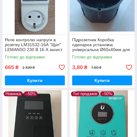
Реле контролю напруги в
Підрозетник Коробка
розетку LM31532-16А "Щит"
одинарна установча
LEMANSO 230 В 16 А захист
універсальна Ø60х40мм для
перепадів напруги
прокладки проводки у
Готово до відправки
Готово до відправки
житлових та офісних
приміщеннях
665
3,80
₴
₴
1 330 ₴
7,60 ₴
Купити
Купити
Новинка
–50%
Топ продажів
–50%