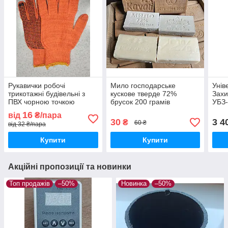
Рукавички робочі
Мило господарське
Унів
трикотажні будівельні з
кускове тверде 72%
Захи
ПВХ чорною точкою
брусок 200 грамів
УБЗ-
Оранж ХБ розмір
формове натуральне для
Нова
16
від
₴/пара
універсальний WE2129
ручного прання від плям
30
3 4
₴
60 ₴
від 32 ₴/пара
Купити
Купити
Акційні пропозиції та новинки
Топ продажів
–50%
Новинка
–50%