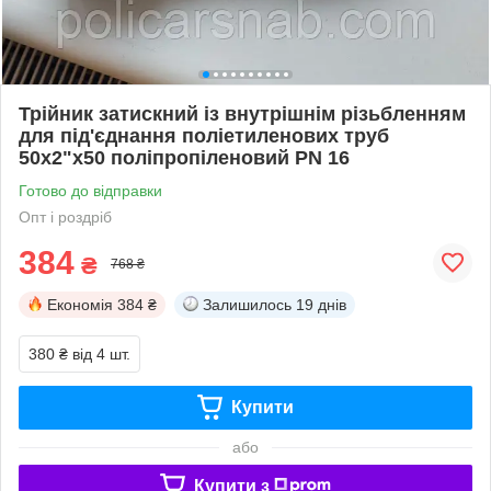
Трійник затискний із внутрішнім різьбленням
для під'єднання поліетиленових труб
50х2"х50 поліпропіленовий PN 16
Готово до відправки
Опт і роздріб
384
₴
768 ₴
Економія
384 ₴
Залишилось
19 днів
380 ₴
від 4 шт.
Купити
або
Купити з