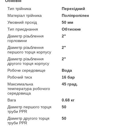
Основні
Тип трійника
Перехідний
Матеріал трійника
Поліпропілен
Умовний прохід
50 мм
Тип приєднання
Обтискне
Діаметр різьблення
2"
горловини
Діаметр різьблення
2"
першого торця корпусу
Діаметр різьблення
2"
другого торця корпусу
Робоче середовище
Вода
Робочий тиск
16 бар
Максимальна
45 град.
температура робочого
середовища
Вага
0.68 кг
Діаметр першого торця
50
труби PPR
Діаметр другого торця
50
труби PPR