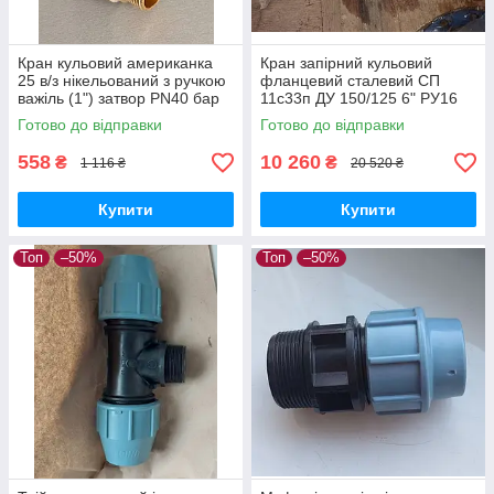
Кран кульовий американка
Кран запірний кульовий
25 в/з нікельований з ручкою
фланцевий сталевий СП
важіль (1") затвор PN40 бар
11с33п ДУ 150/125 6" РУ16
стандартнопрохідний
Готово до відправки
Готово до відправки
цільнозварний
558
10 260
₴
₴
1 116 ₴
20 520 ₴
Купити
Купити
Топ
–50%
Топ
–50%