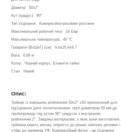
Діаметр: 50х2"
Кут (градус): 90°
Тип з'єднання: Компресійно-різьбове роз'ємне
Максимальний робочий тиск: 16 Бар
Максимальна температура: 45 °С
Габарити (ВхШхГ) (см): 9,6х25,4х9,7
Вага: 0,68 кг
Колір: Чорний корпус, Блакитні гайки
Стан: Новий
Опис:
Трійник із зовнішнім різбленням 50х2" х50 призначений для
під'єднання двох поліетиленових труб діаметром 50 мм до
трубопроводу під кутом 90° градусів з внутрішнім
різбленням 2". Завдяки матеріалам, з яких вони виготовлені,
трійники мають високу опірність до різних хімічних речовин і
стійкі до променів УФ. Компресійний фітінг - це з'єднання