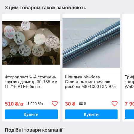
З цим товаром також замовляють
Фторопласт Ф-4 стрижень
Шпилька різьбова
Триф
кругляк діаметр 30-155 мм
Стрижень з метричною
кон
ПТФЕ PTFE білого
різьбою М8х1000 DIN 975
W500
кольору є різна довжина
затр
можлива порізка
50/6
510
30
7 9
₴/кг
₴
1 020 ₴/кг
60 ₴
Купити
Купити
Подібні товари компанії