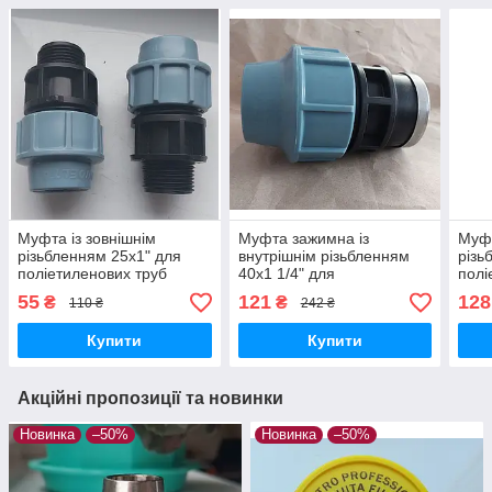
Муфта із зовнішнім
Муфта зажимна із
Муфт
різьбленням 25х1" для
внутрішнім різьбленням
різь
поліетиленових труб
40х1 1/4" для
полі
компресійне з'єднання
поліетиленових труб
комп
55
121
128
₴
₴
110 ₴
242 ₴
PN16
компресійне з'єднання
PN1
PN16
Купити
Купити
Акційні пропозиції та новинки
Новинка
–50%
Новинка
–50%