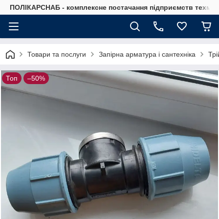
ПОЛІКАРСНАБ - комплексне постачання підприємств техмат
Товари та послуги
Запірна арматура і сантехніка
Трі
Топ
–50%