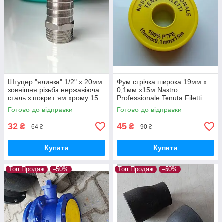
Штуцер "ялинка" 1/2" х 20мм
Фум стрічка широка 19мм х
зовнішня різьба нержавіюча
0,1мм х15м Nastro
сталь з покриттям хрому 15
Professionale Tenuta Filetti
мкм
для ущільнення різьби в
Готово до відправки
Готово до відправки
системах газо- та
водопостачання
32
45
₴
₴
64 ₴
90 ₴
Купити
Купити
Топ Продаж
–50%
Топ Продаж
–50%