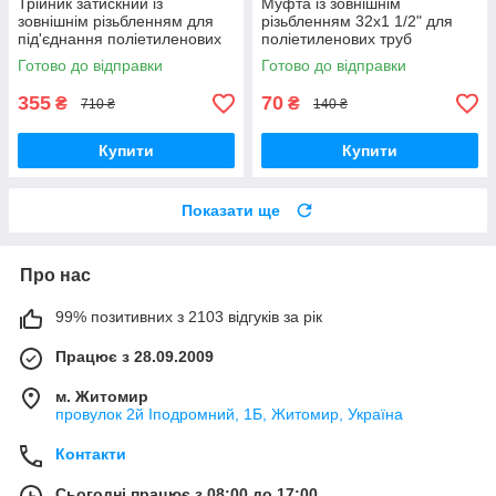
Трійник затискний із
Муфта із зовнішнім
зовнішнім різьбленням для
різьбленням 32х1 1/2" для
під'єднання поліетиленових
поліетиленових труб
труб 50х2"х50
компресійне з'єднання PN16
Готово до відправки
Готово до відправки
поліпропіленовий PN 16
355
70
₴
₴
710 ₴
140 ₴
Купити
Купити
Показати ще
Про нас
99% позитивних з 2103 відгуків за рік
Працює з 28.09.2009
м. Житомир
провулок 2й Іподромний, 1Б, Житомир, Україна
Контакти
Сьогодні працює з 08:00 до 17:00