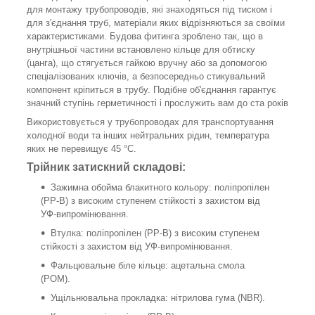
для монтажу трубопроводів, які знаходяться під тиском і
для з'єднання труб, матеріали яких відрізняються за своїми
характеристиками. Будова фитинга зроблено так, що в
внутрішньої частини встановлено кільце для обтиску
(цанга), що стягується гайкою вручну або за допомогою
спеціалізованих ключів, а безпосередньо стикувальний
компонент кріпиться в трубу. Подібне об'єднання гарантує
значний ступінь герметичності і прослужить вам до ста років
Використовується у трубопроводах для транспортування
холодної води та інших нейтральних рідин, температура
яких не перевищує 45 °С.
Трійник затискний складові:
Зажимна обойма блакитного кольору: поліпропілен
(РР-В) з високим ступенем стійкості з захистом від
УФ-випромінювання.
Втулка: поліпропілен (РР-В) з високим ступенем
стійкості з захистом від УФ-випромінювання.
Фальцювальне біле кільце: ацетальна смола
(РОМ).
Ущільнювальна прокладка: нітрилова гума (NBR).