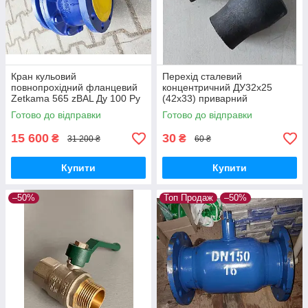
Кран кульовий
Перехід сталевий
повнопрохідний фланцевий
концентричний ДУ32x25
Zetkama 565 zBAL Ду 100 Ру
(42х33) приварний
16 чавунний суцільнозварний
безшовний
Готово до відправки
Готово до відправки
корпус
15 600
30
₴
₴
31 200 ₴
60 ₴
Купити
Купити
–50%
Топ Продаж
–50%