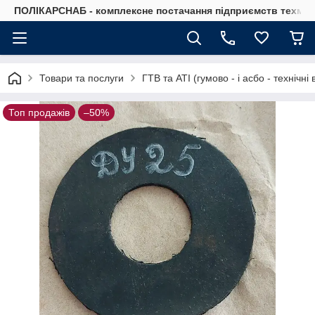
ПОЛІКАРСНАБ - комплексне постачання підприємств техмат
Товари та послуги
ГТВ та АТІ (гумово - і асбо - технічн
Топ продажів
–50%