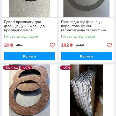
Гумові прокладки для
Прокладка під фланець
фланців Ду 32 Фланцеві
паронітова Ду 200
прокладки гумові
герметизуюча термостійка
Ущільнювальні гумові
прокладка ущільнювач для
Готово до відправки
Готово до відправки
прокладки
трубопроводів
20
182
₴
₴
40 ₴
364 ₴
Купити
Купити
Новинка
–50%
–50%