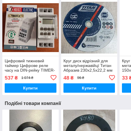
Цифровий тижневий
Круг диск відрізний для
Круг
таймер Цифрове реле
металу/нержавійцї Титан
мета
часу на DIN-рейку TIMER-
Абразив 230х2,5х22,2 мм
150х
4 Horoz Electric
537
48
33
₴
₴
1 074 ₴
96 ₴
Купити
Купити
Подібні товари компанії