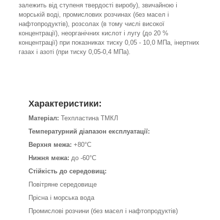
залежить від ступеня твердості виробу), звичайною і
морській воді, промислових розчинах (без масел і
нафтопродуктів), розсолах (в тому числі високої
концентрації), неорганічних кислот і лугу (до 20 %
концентрації) при показниках тиску 0,05 - 10,0 МПа, інертних
газах і азоті (при тиску 0,05-0,4 МПа).
Характеристики:
Матеріал:
Техпластина ТМКЛ
Температурний діапазон експлуатації:
Верхня межа:
+80°C
Нижня межа:
до -60°C
Стійкість до середовищ:
Повітряне середовище
Прісна і морська вода
Промислові розчини (без масел і нафтопродуктів)