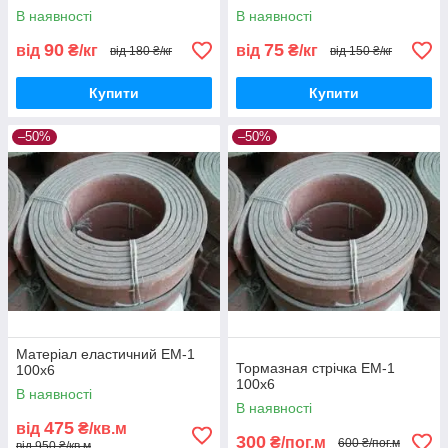
В наявності
В наявності
90
75
від
₴/кг
від
₴/кг
від 180 ₴/кг
від 150 ₴/кг
Купити
Купити
–50%
–50%
Матеріал еластичний ЕМ-1
Тормазная стрічка ЕМ-1
100х6
100х6
В наявності
В наявності
475
від
₴/кв.м
300
₴/пог.м
600 ₴/пог.м
від 950 ₴/кв.м