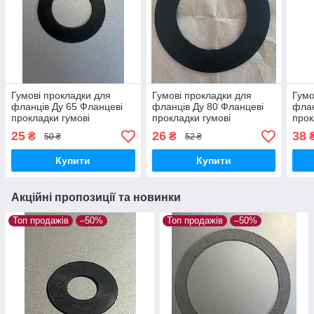
Гумові прокладки для
Гумові прокладки для
Гумо
фланців Ду 65 Фланцеві
фланців Ду 80 Фланцеві
флан
прокладки гумові
прокладки гумові
прок
Ущільнювальні гумові
Ущільнювальні гумові
Ущіл
25
26
38
₴
₴
50 ₴
52 ₴
прокладки
прокладки
прок
Купити
Купити
Акційні пропозиції та новинки
Топ продажів
–50%
Топ продажів
–50%