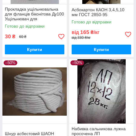
Прокладка ущільнювальна
Асбокартон КАОН 3,4,5,10
для фланців біконітова Ду100
мм ГОСТ 2850-95
Ущільнювач для
Готово до відправки
трубопроводів Герметизуюча
Готово до відправки
прокладка Термостійка
165
від
₴/кг
прокладка
30
₴
60 ₴
від 330 ₴/кг
Купити
Купити
–50%
–50%
Набивка сальникова лужна
Шнур асбестовий ШАОН
просочена ЛП