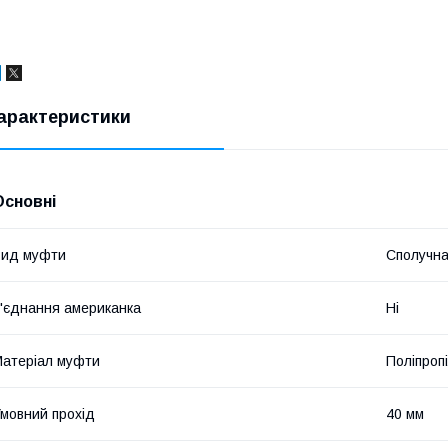
арактеристики
Основні
Вид муфти
Сполучн
'єднання американка
Ні
атеріал муфти
Поліпроп
мовний прохід
40 мм