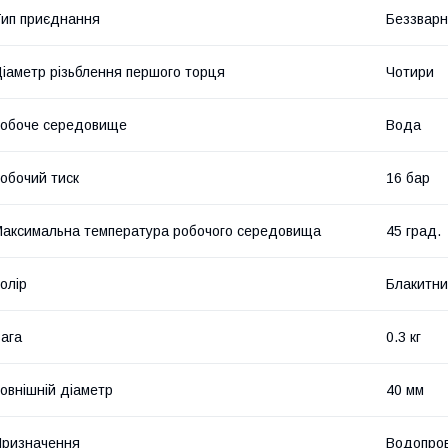
ип приєднання
Беззвар
іаметр різьблення першого торця
Чотири
обоче середовище
Вода
обочий тиск
16 бар
аксимальна температура робочого середовища
45 град.
олір
Блакитн
ага
0.3 кг
овнішній діаметр
40 мм
ризначення
Водопров