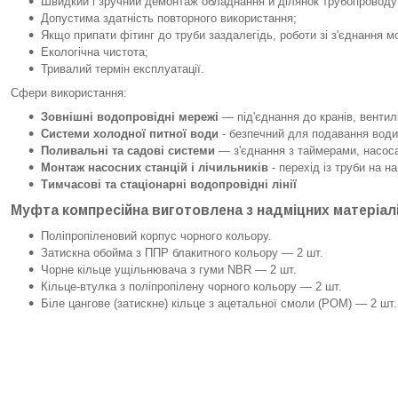
Швидкий і зручний демонтаж обладнання й ділянок трубопроводу
Допустима здатність повторного використання;
Якщо припати фітинг до труби заздалегідь, роботи зі з'єднання 
Екологічна чистота;
Тривалий термін експлуатації.
Сфери використання:
Зовнішні водопровідні мережі
— під'єднання до кранів, вентилі
Системи холодної питної води
- безпечний для подавання води,
Поливальні та садові системи
— з'єднання з таймерами, насос
Монтаж насосних станцій і лічильників
- перехід із труби на н
Тимчасові та стаціонарні водопровідні лінії
Муфта компресійна виготовлена з надміцних матеріалі
Поліпропіленовий корпус чорного кольору.
Затискна обойма з ППР блакитного кольору — 2 шт.
Чорне кільце ущільнювача з гуми NBR — 2 шт.
Кільце-втулка з поліпропілену чорного кольору — 2 шт.
Біле цангове (затискне) кільце з ацетальної смоли (POM) — 2 шт.