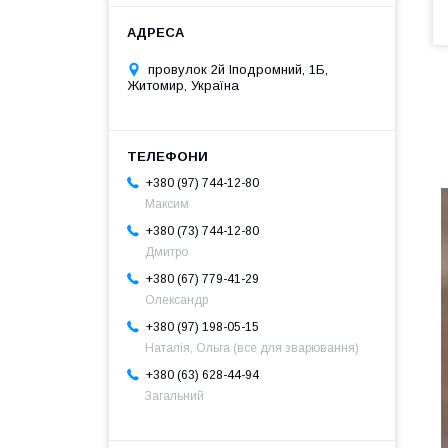
провулок 2й Іподромний, 1Б,
Житомир, Україна
+380 (97) 744-12-80
Максим
+380 (73) 744-12-80
Дмитро
+380 (67) 779-41-29
Олександр
+380 (97) 198-05-15
Наталія, Ольга (все для зварювання)
+380 (63) 628-44-94
Загальний