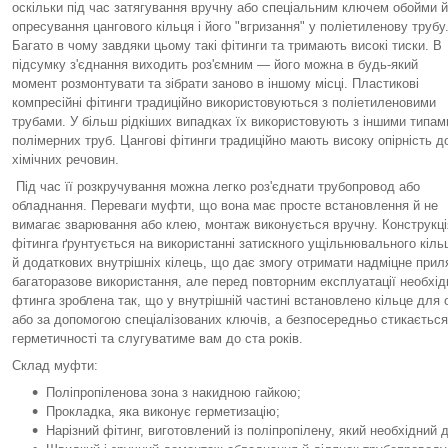
оскільки під час затягування вручну або спеціальним ключем обойми 
опресування цангового кільця і його "вгризання" у поліетиленову трубу
Багато в чому завдяки цьому такі фітинги та тримають високі тиски. В
підсумку з'єднання виходить роз'ємним — його можна в будь-який
момент розмонтувати та зібрати заново в іншому місці. Пластикові
компресійні фітинги традиційно використовуються з поліетиленовими
трубами. У більш рідкіших випадках їх використовують з іншими типам
полімерних труб. Цангові фітинги традиційно мають високу опірність д
хімічних речовин.
Під час її розкручування можна легко роз'єднати трубопровод або
обладнання. Переваги муфти, що вона має просте встановлення й не
вимагає зварювання або клею, монтаж виконується вручну. Конструкці
фітинга ґрунтується на використанні затискного ущільнювального кіль
й додаткових внутрішніх кілець, що дає змогу отримати надміцне прил
багаторазове використання, але перед повторним експлуатації необхід
фтинга зроблена так, що у внутрішній частині встановлено кільце для 
або за допомогою спеціалізованих ключів, а безпосередньо стикається
герметичності та слугуватиме вам до ста років.
Склад муфти:
Поліпропіленова зона з накидною гайкою;
Прокладка, яка виконує герметизацію;
Нарізний фітинг, виготовлений із поліпропілену, який необхідний 