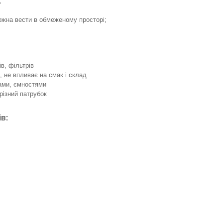
;
можна вести в обмеженому просторі;
в, фільтрів
 не впливає на смак і склад
ами, ємностями
арізний патрубок
в: