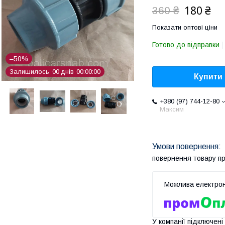
180 ₴
360 ₴
Показати оптові ціни
Готово до відправки
–50%
Залишилось
0
0
днів
0
0
0
0
0
0
Купити
+380 (97) 744-12-80
Максим
повернення товару п
У компанії підключені