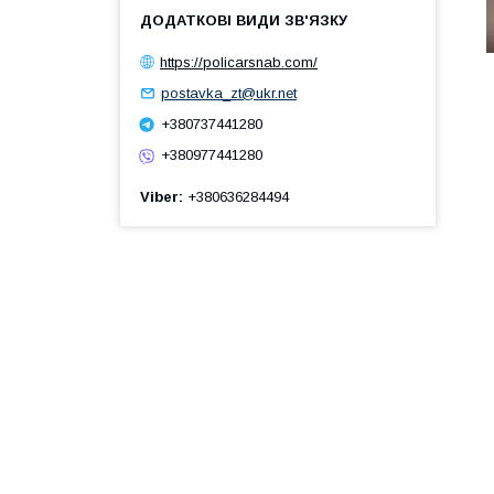
https://policarsnab.com/
postavka_zt@ukr.net
+380737441280
+380977441280
Viber
+380636284494