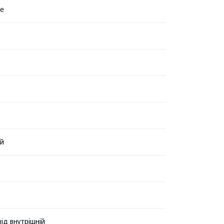
не
ий
ід внутрішній