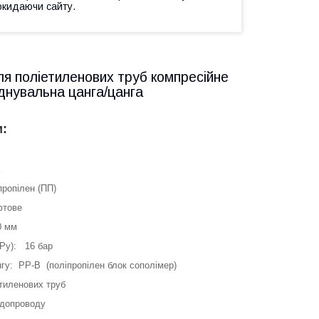
окидаючи сайту.
 поліетиленових труб компресійне
днувальна цанга/цанга
и:
ропілен (ПП)
фтове
0 мм
(Ру): 16 бар
гу: PP-В (поліпропілен блок сополімер)
тиленових труб
одопроводу