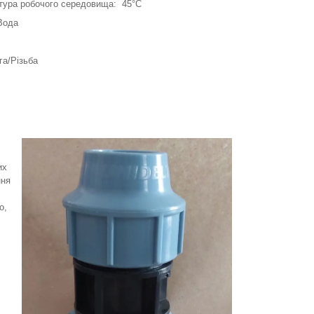
тура робочого середовища: 45°C
Вода
га/Різьба
их
ння
о,