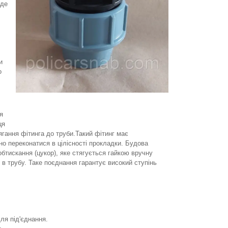
йде
.
и
о
я
ця
ягання фітинга до труби.Такий фітинг має
но переконатися в цілісності прокладки. Будова
обтискання (цукор), яке стягується гайкою вручну
 в трубу. Таке поєднання гарантує високий ступінь
для під'єднання.