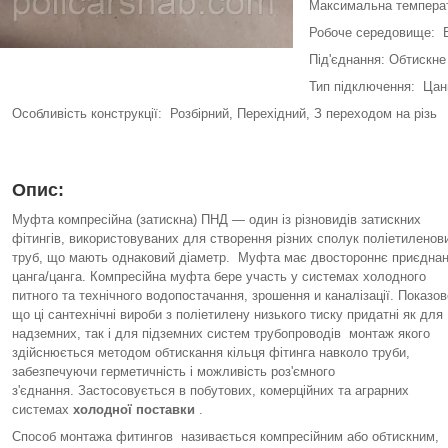
Максимальна темпера
Робоче середовище: 
Під'єднання: Обтискне
Тип підключення: Цан
Особливість конструкції: Розбірний, Перехідний, З переходом на різь
Опис:
Муфта компресійна (затискна) ПНД — один із різновидів затискних
фітингів, використовуваних для створення різних сполук поліетиленов
труб, що мають однаковий діаметр. Муфта має двостороннє приєдна
цанга/цанга. Компресійна муфта бере участь у системах холодного
питного та технічного водопостачання, зрошення и каналізації. Показов
що ці сантехнічні вироби з поліетилену низького тиску придатні як для
надземних, так і для підземних систем трубопроводів монтаж якого
здійснюється методом обтискання кільця фітинга навколо труби,
забезпечуючи герметичність і можливість роз'ємного
з'єднання. Застосовується в побутових, комерційних та аграрних
системах
холодної поставки
.
Способ монтажа фитингов називається компресійним або обтискним,