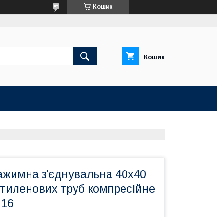
Кошик
Кошик
ажимна з'єднувальна 40х40
етиленових труб компресійне
N16