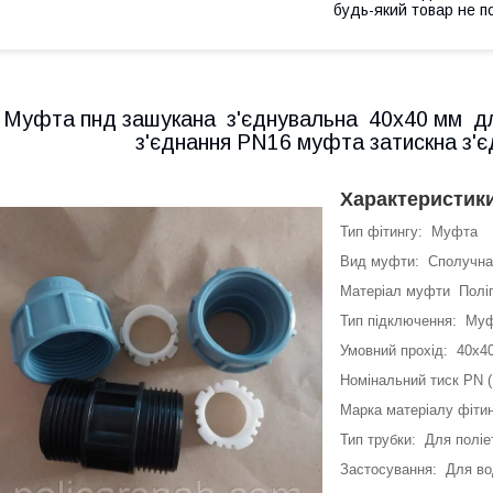
будь-який товар не п
Муфта пнд зашукана з'єднувальна 40х40 мм для
з'єднання PN16 муфта затискна з'є
Характеристик
Тип фітингу: Муфта
Вид муфти: Сполучна
Матеріал муфти Поліп
Тип підключення: Му
Умовний прохід: 40х4
Номінальний тиск PN 
Марка матеріалу фітин
Тип трубки: Для поліе
Застосування: Для в