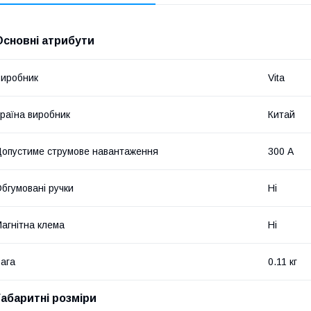
Основні атрибути
иробник
Vita
раїна виробник
Китай
опустиме струмове навантаження
300 А
бгумовані ручки
Ні
агнітна клема
Ні
ага
0.11 кг
Габаритні розміри