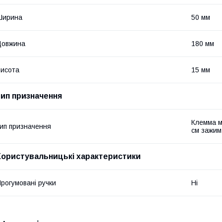
Ширина
50 мм
Довжина
180 мм
исота
15 мм
тип призначення
Клемма м
ип призначення
см зажим
Користувальницькі характеристики
рогумовані ручки
Ні