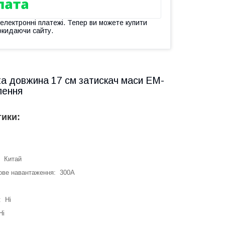
 електронні платежі. Тепер ви можете купити
окидаючи сайту.
ta довжина 17 см затискач маси EM-
лення
тики:
: Китай
ове навантаження: 300А
: Ні
Ні