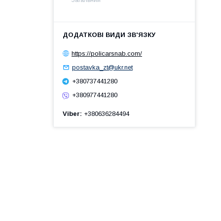
https://policarsnab.com/
postavka_zt@ukr.net
+380737441280
+380977441280
Viber
+380636284494