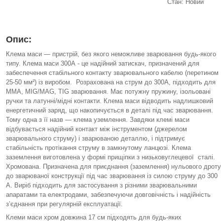
Стан: Новий
Опис:
Клемa маси — пристрій, без якого неможливе зварювання будь-якого
типу. Клема маси 300А - це надійний затискач, призначений для
забеспечення стабільного контакту зварювального кабелю (перетином
25-50 мм²) із виробом. Розрахована на струм до 300А, підходить для
MMA, MIG/MAG, TIG зварювання. Має потужну пружину, ізольовані
ручки та латунні/мідні контакти. Клемa маси відводить надлишковий
енергетичний заряд, що накопичується в деталі під час зварювання.
Тому одна з її назв — клема уземлення. Завдяки клемі маси
відбувається надійний контакт між інструментом (джерелом
зварювального струму) і зварюваною деталлю, і підтримує
стабільність протікання струму в замкнутому ланцюзі. Клемa
заземлення виготовлена у формі прищіпки з низьковуглецевої сталі.
Хромована. Призначена для приєднання (заземлення) нульового дроту
до зварюваної конструкції під час зварювання із силою струму до 300
А. Виріб підходить для застосування з різними зварювальними
апаратами та електродами, забезпечуючи довговічність і надійність
з’єднання при регулярній експлуатації.
Клеми маси хром довжина 17 см підходять для будь-яких