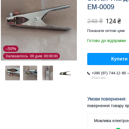
EM-0009
124 ₴
248 ₴
Показати оптові ціни
Готово до відправки
–50%
Залишилось
0
0
днів
0
0
0
0
0
0
Купити
+380 (97) 744-12-80
Максим
повернення товару п