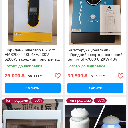
Гібридний інвертор 6.2 кВт
Багатофункціональний
EM6200T-48L 48V/230V
Гібридний інвертор сонячний
6200W зарядний пристрій від
Sumry SP-7000 6.2KW 48V
мережі MPPT контролер для
ефективне резервне
Готово до відправки
Готово до відправки
сонячних панелей
електропостачання для дому
та офісу
29 000
30 800
₴
₴
58 000 ₴
61 600 ₴
Купити
Купити
Топ продажів
–50%
Топ продажів
–50%