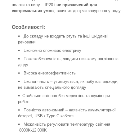
вологи та пилу – IP20 і
не призначений для
екстремальних умов
, таких як дощ чи занурення у воду.
ОсобливостІ:
До складу не входить ртуть та інші шкідливі
речовини
Економно споживає електрику
Пожежобезпечність, завдяки низькому нагріванню
діоду
Висока енергоефективність
Екологічність – утилізується, як побутові відходи,
не вимагають спеціального догляду
Стабільне світіння без мерехтінь та шумів при
роботі
Повністю автономний – наявність акумуляторної
батареї, USB / Type-C кабеля
Можливість регулювати температуру світіння
8000K-12 000K