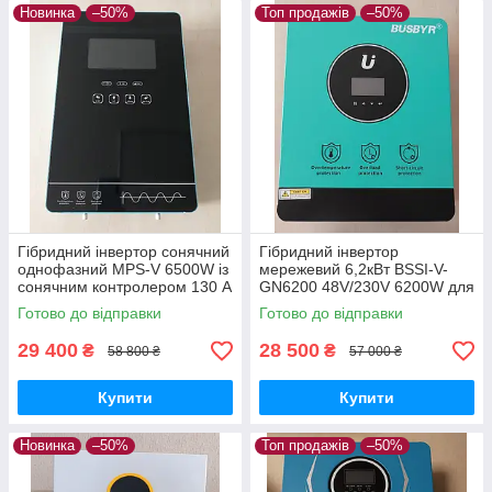
Новинка
–50%
Топ продажів
–50%
Гібридний інвертор сонячний
Гібридний інвертор
однофазний MPS-V 6500W із
мережевий 6,2кВт BSSI-V-
сонячним контролером 130 A
GN6200 48V/230V 6200W для
MPPT 6.5 кВт 48В скляний
сонячної системи BUSBYR
Готово до відправки
Готово до відправки
сенсорний екран
29 400
28 500
₴
₴
58 800 ₴
57 000 ₴
Купити
Купити
Новинка
–50%
Топ продажів
–50%