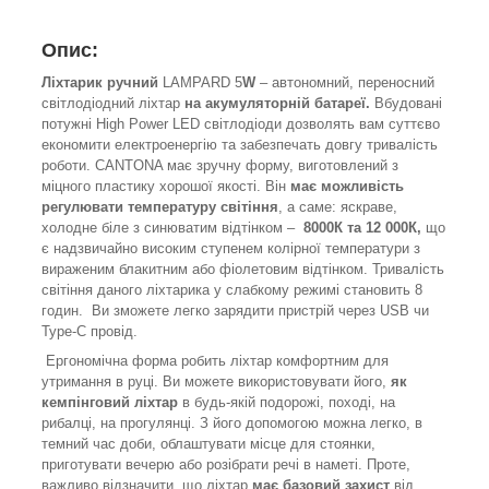
Опис:
Ліхтарик ручний
LAMPARD 5
W
– автономний, переносний
світлодіодний ліхтар
на акумуляторній батареї.
Вбудовані
потужні High Power LED світлодіоди дозволять вам суттєво
економити електроенергію та забезпечать довгу тривалість
роботи. CANTONA має зручну форму, виготовлений з
міцного пластику хорошої якості. Він
має можливість
регулювати температуру світіння
, а саме: яскраве,
холодне біле з синюватим відтінком –
8000К та 12 000К,
що
є надзвичайно високим ступенем колірної температури з
вираженим блакитним або фіолетовим відтінком. Тривалість
світіння даного ліхтарика у слабкому режимі становить 8
годин. Ви зможете легко зарядити пристрій через USB чи
Type-C провід.
Ергономічна форма робить ліхтар комфортним для
утримання в руці. Ви можете використовувати його,
як
кемпінговий ліхтар
в будь-якій подорожі, поході, на
рибалці, на прогулянці. З його допомогою можна легко, в
темний час доби, облаштувати місце для стоянки,
приготувати вечерю або розібрати речі в наметі. Проте,
важливо відзначити, що ліхтар
має базовий захист
від