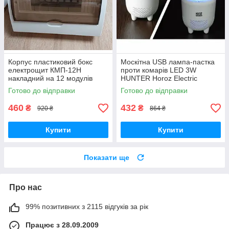
Корпус пластиковий бокс
Москітна USB лампа-пастка
електрощит КМП-12Н
проти комарів LED 3W
накладний на 12 модулів
HUNTER Horoz Electric
Готово до відправки
Готово до відправки
460
432
₴
₴
920 ₴
864 ₴
Купити
Купити
Показати ще
Про нас
99% позитивних з 2115 відгуків за рік
Працює з 28.09.2009