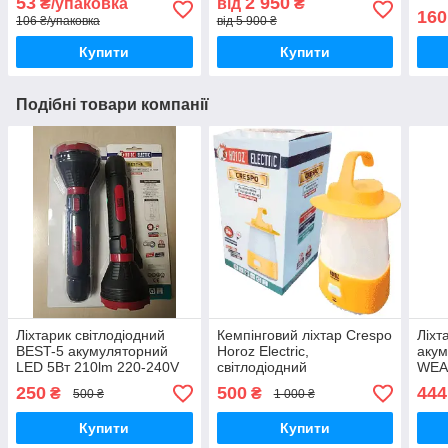
53
2 950
₴/упаковка
від
₴
монтажу
Vest
160
106 ₴/упаковка
від 5 900 ₴
Купити
Купити
Подібні товари компанії
Ліхтарик світлодіодний
Кемпінговий ліхтар Crespo
Ліхт
BEST-5 акумуляторний
Horoz Electric,
акум
LED 5Вт 210lm 220-240V
світлодіодний
WEAH
HOROZ ручний
акумуляторний світильник
світ
250
500
444
₴
₴
500 ₴
1 000 ₴
з 3-х ступінчастим
режи
димером.
та 8
Купити
Купити