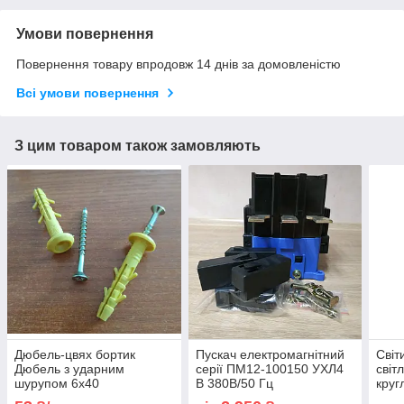
Умови повернення
Повернення товару впродовж 14 днів за домовленістю
Всі умови повернення
З цим товаром також замовляють
Дюбель-цвях бортик
Пускач електромагнітний
Світ
Дюбель з ударним
серії ПМ12-100150 УХЛ4
світ
шурупом 6х40
В 380В/50 Гц
круг
грибоподібний швидкого
нереверсивний без реле
W 45