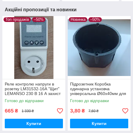
Акційні пропозиції та новинки
Топ продажів
–50%
Новинка
–50%
Реле контролю напруги в
Підрозетник Коробка
розетку LM31532-16А "Щит"
одинарна установча
LEMANSO 230 В 16 А захист
універсальна Ø60х40мм для
перепадів напруги
прокладки проводки у
Готово до відправки
Готово до відправки
житлових та офісних
приміщеннях
665
3,80
₴
₴
1 330 ₴
7,60 ₴
Купити
Купити