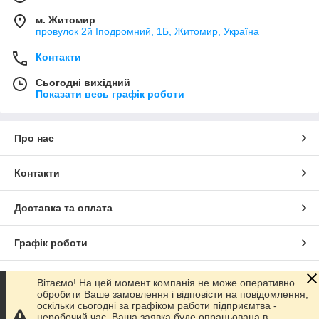
м. Житомир
провулок 2й Іподромний, 1Б, Житомир, Україна
Контакти
Сьогодні вихідний
Показати весь графік роботи
Про нас
Контакти
Доставка та оплата
Графік роботи
Повна версія сайту
Вітаємо! На цей момент компанія не може оперативно
обробити Ваше замовлення і відповісти на повідомлення,
оскільки сьогодні за графіком работи підприємтва -
Сайт створено на маркетплейсі
Prom.ua
неробочий час. Ваша заявка буде опрацьована в