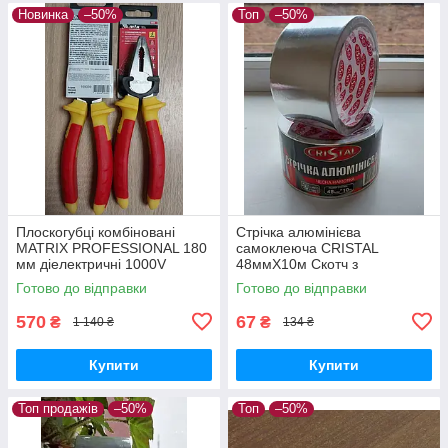
Новинка
–50%
Топ
–50%
Плоскогубці комбіновані
Стрічка алюмінієва
MATRIX PROFESSIONAL 180
самоклеюча CRISTAL
мм діелектричні 1000V
48ммХ10м Скотч з
арт.16983
алюмінієвої фольги з
Готово до відправки
Готово до відправки
клейким шаром висока
термостійкість і вологозахист
570
67
₴
₴
1 140 ₴
134 ₴
Купити
Купити
Топ продажів
–50%
Топ
–50%