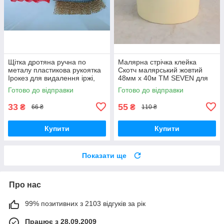
Щітка дротяна ручна по
Малярна стрічка клейка
металу пластикова рукоятка
Скотч малярський жовтий
Ірокез для видалення іржі,
48мм х 40м ТМ SEVEN для
окалини, фарби, клею з
захисту поверхонь від фарби
Готово до відправки
Готово до відправки
поверхонь
33
55
₴
₴
66 ₴
110 ₴
Купити
Купити
Показати ще
Про нас
99% позитивних з 2103 відгуків за рік
Працює з 28.09.2009