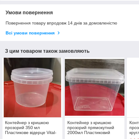
Умови повернення
Повернення товару впродовж 14 днів за домовленістю
Всі умови повернення
З цим товаром також замовляють
Контейнер з кришкою
Контейнер з кришкою
Конт
прозорий 350 мл
прозорий прямокутний
проз
Пластикове відерце Vital-
2000мл Пластиковий
круг
Plast з прозорою кришкою
лоток Vital-Plast з кришкою
про