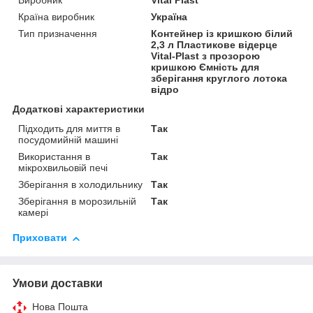
Виробник
Vital Plast
Країна виробник
Україна
Тип призначення
Контейнер із кришкою білий
2,3 л Пластикове відерце
Vital-Plast з прозорою
кришкою Ємність для
зберігання круглого лотока
відро
Додаткові характеристики
Підходить для миття в
Так
посудомийній машині
Використання в
Так
мікрохвильовій печі
Зберігання в холодильнику
Так
Зберігання в морозильній
Так
камері
Приховати
Умови доставки
Нова Пошта