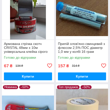
Армована стрічка скотч
Припій олов'яно-свинцевий з
CRISTAL 48мм х 10м
флюсом 2,5% ПОС діаметр
універсальна клейка сірого
1,0 мм у колбі 16 грам
кольору з тканинною сіткою
Lemanso LM9115 для
Готово до відправки
Готово до відправки
Посилена зворотня сторона
з'єднання деталей за
допомогою пайки
67
157
₴
₴
134 ₴
314 ₴
Купити
Купити
Новинка
–50%
Топ продажів
–50%