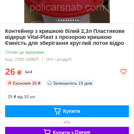
Контейнер з кришкою білий 2,3л Пластикове
відерце Vital-Plast з прозорою кришкою
Ємність для зберігання круглий лоток відро
Готово до відправки
Код: 2300-109БП
Опт і роздріб
26
₴
52 ₴
Економія
26 ₴
Залишилось
19 днів
25 ₴
від 10 шт.
Купити
або
Купити з