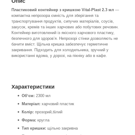
Опис
Пластиковий контейнер з кришкою Vital-Plast 2.3 мл
—
компактна непрозора ємність для зберігання та
транспортування продуктів, сипучих матеріалів, соусів,
закусок, кремів та інших харчових або побутових речовин.
Контейнер виготовлений із якісного харчового пластику,
безпечного для здоров’я. Непрозорі стінки дозволяють не
бачити вміст. Щільна кришка забезпечує герметичне
закривання. Підходить для холодильника, зручний у
використанні вдома, у дорозі, на пікніку або в кафе.
Характеристики
Обʼєм:
2300 мл
Матеріал:
харчовий пластик
Колір:
прозорий,білий
Форма:
кругла
Тип кришки:
щільно закривна