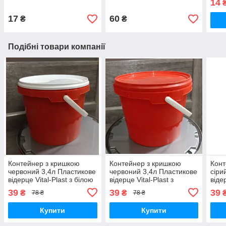
14
Ємність для зберігання
Ємність для зберігання
Ємні
без ручки
без ручки
без 
17
60
₴
₴
Подібні товари компанії
Контейнер з кришкою
Контейнер з кришкою
Конт
червоний 3,4л Пластикове
червоний 3,4л Пластикове
сіри
відерце Vital-Plast з білою
відерце Vital-Plast з
віде
кришкою Ємність для
червоною кришкою
криш
39
39
39
₴
₴
78 ₴
78 ₴
зберігання круглий лоток
Ємність для зберігання
збер
відро
круглий лоток відро
відр
Купити
Купити