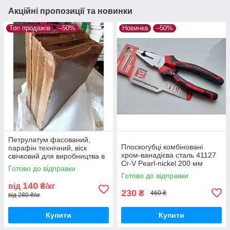
Акційні пропозиції та новинки
Топ продажів
–50%
Новинка
–50%
Петрулатум фасований,
Плоскогубці комбіновані
парафін технічний, віск
хром-ванадієва сталь 41127
свічковий для виробництва в
Cr-V Pearl-nickel 200 мм
пластинах 5,2 кг нафтовий
Готово до відправки
Haisser двокомпонентні
вазелін
Готово до відправки
рукоятки 8"
140
від
₴/кг
230
₴
460 ₴
від 280 ₴/кг
Купити
Купити