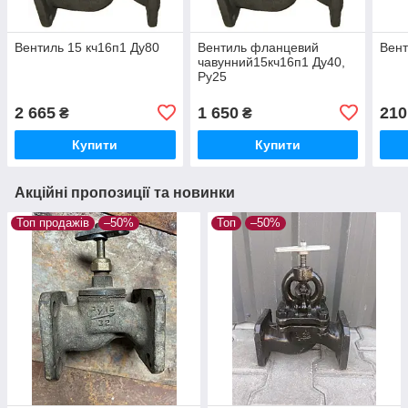
Вентиль 15 кч16п1 Ду80
Вентиль фланцевий
Вент
чавунний15кч16п1 Ду40,
Ру25
2 665
1 650
210
₴
₴
Купити
Купити
Акційні пропозиції та новинки
Топ продажів
–50%
Топ
–50%