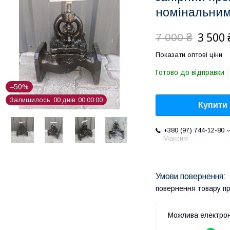
номінальним
3 500 
7 000 ₴
Показати оптові ціни
Готово до відправки
–50%
Залишилось
0
0
днів
0
0
0
0
0
0
Купити
+380 (97) 744-12-80
Максим
повернення товару п