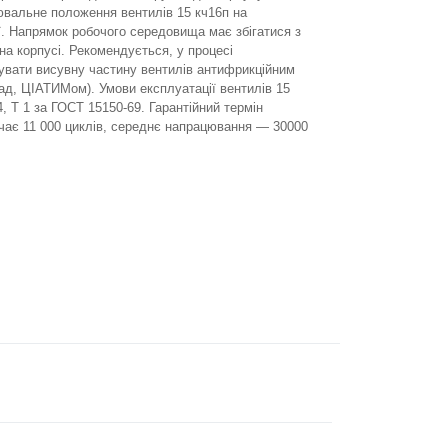
ювальне положення вентилів 15 кч16п на
. Напрямок робочого середовища має збігатися з
на корпусі. Рекомендується, у процесі
увати висувну частину вентилів антифрикційним
д, ЦІАТИМом). Умови експлуатації вентилів 15
, Т 1 за ГОСТ 15150-69. Гарантійний термін
очає 11 000 циклів, середнє напрацювання — 30000