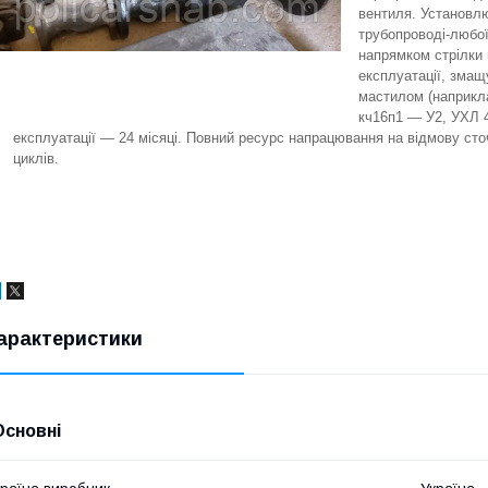
вентиля. Установл
трубопроводі-любої
напрямком стрілки 
експлуатації, змащ
мастилом (наприкла
кч16п1 — У2, УХЛ 4
експлуатації — 24 місяці. Повний ресурс напрацювання на відмову ст
циклів.
арактеристики
Основні