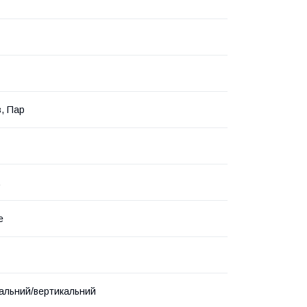
з, Пар
.
е
альний/вертикальний