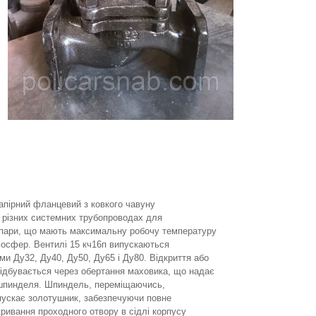
апірний фланцевий з ковкого чавуну
 різних системних трубопроводах для
 пари, що мають максимальну робочу температуру
тмосфер. Вентилі 15 кч16п випускаються
и Ду32, Ду40, Ду50, Ду65 і Ду80. Відкриття або
відбувається через обертання маховика, що надає
шпинделя. Шпиндель, переміщаючись,
пускає золотушник, забезпечуючи повне
кривання проходного отвору в сідлі корпусу