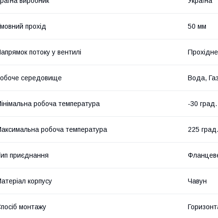
раїна виробник
Україна
мовний прохід
50 мм
апрямок потоку у вентилі
Прохідне
обоче середовище
Вода, Га
інімальна робоча температура
-30 град.
аксимальна робоча температура
225 град
ип приєднання
Фланцев
атеріал корпусу
Чавун
посіб монтажу
Горизонт