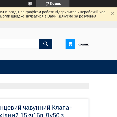
Кошик
ки сьогодні за графіком работи підприємтва - неробочий час.
огли швидко зв'язатися з Вами. Дякуємо за розуміння!
Кошик
нцевий чавунний Клапан
хідний 15кч16п Ду50 з