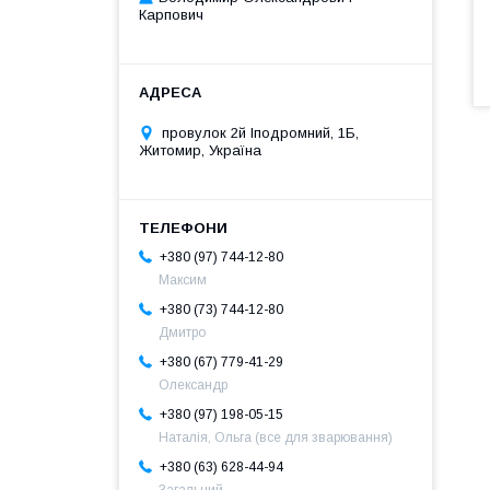
Карпович
провулок 2й Іподромний, 1Б,
Житомир, Україна
+380 (97) 744-12-80
Максим
+380 (73) 744-12-80
Дмитро
+380 (67) 779-41-29
Олександр
+380 (97) 198-05-15
Наталія, Ольга (все для зварювання)
+380 (63) 628-44-94
Загальний