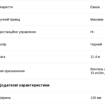
окриття
Емаль
учний привід
Маховик
истанційне управління
Ні
олір
Чорний
ага
11.4 кг
Вентиль 
ип призначення
15 кч16п
Додаткові характеристики
Ширина
130 мм