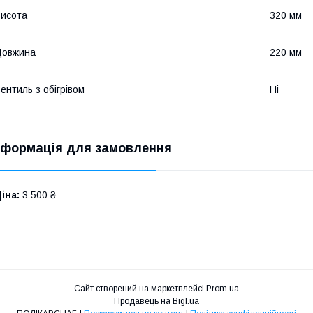
исота
320 мм
Довжина
220 мм
ентиль з обігрівом
Ні
нформація для замовлення
іна:
3 500 ₴
Сайт створений на маркетплейсі
Prom.ua
Продавець на Bigl.ua