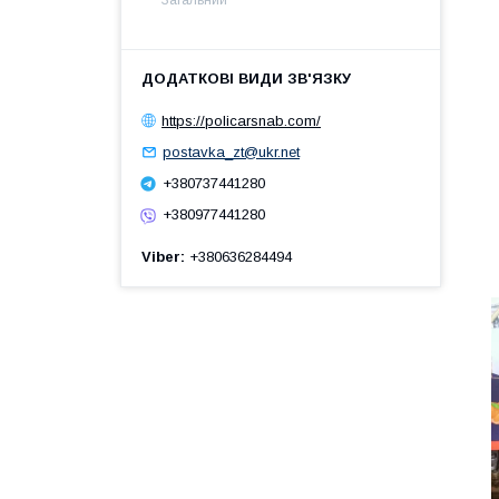
https://policarsnab.com/
postavka_zt@ukr.net
+380737441280
+380977441280
Viber
+380636284494