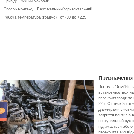
Привід: Ручний маховик
Способ монтажу: Вертикальний/горизонтальний
Робоча температура (градус): от -30 до +225
Призначення
Вентиль 15 кч16п з
встановлюється на
перекриттяводи та
225 °C і тиск 25 а
діаметрами умовним
закриття вентилів 
поступальний рух 
підіймається або о
перекриття або від