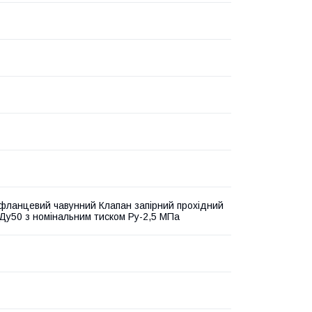
фланцевий чавунний Клапан запірний прохідний
 Ду50 з номінальним тиском Ру-2,5 МПа