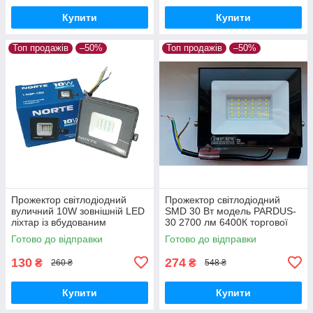
Купити
Купити
Топ продажів
–50%
Топ продажів
–50%
Прожектор світлодіодний
Прожектор світлодіодний
вуличний 10W зовнішній LED
SMD 30 Вт модель PARDUS-
ліхтар із вбудованим
30 2700 лм 6400К торгової
драйвером і світлодіодами
марки HOROZ ELECTRIC
Готово до відправки
Готово до відправки
IP65 850Lm 6500K
освітлення LED
130
274
₴
₴
260 ₴
548 ₴
Купити
Купити