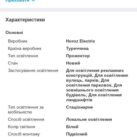
Приховати
Характеристики
Основні
Виробник
Horoz Electric
Країна виробник
Туреччина
Тип освітлення
Прожектор
Стан
Новий
Застосування освітлення
Для освітлення рекламних
конструкцій, Для освітлення
вулиць, парків, Для
освітлення парковок, Для
зовнішнього освітлення
будівель, Для освітлення
ландшафтів
Тип освітлення за
Стаціонарне
мобільністю
Спосіб освітлення
Локальне освітлення
Колір світіння
Білий
Спосіб монтажу
Підвісний