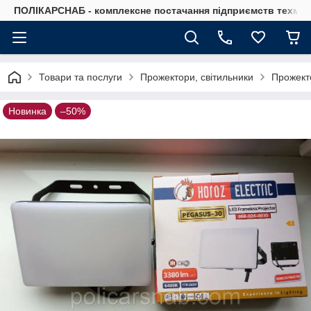
ПОЛІКАРСНАБ - комплексне постачання підприємств техмат
Товари та послуги
Прожектори, світильники
Прожект
Новинка
–50%