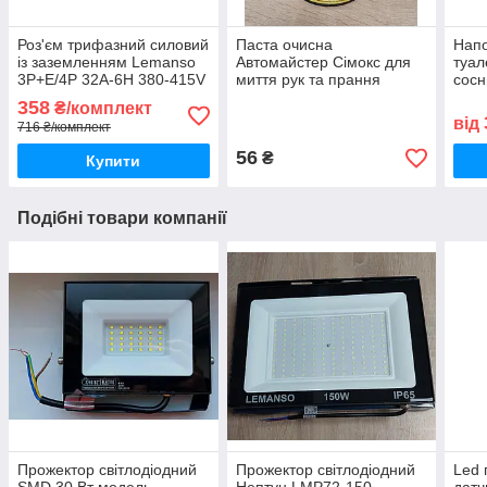
Роз'єм трифазний силовий
Паста очисна
Напо
із заземленням Lemanso
Автомайстер Сімокс для
туал
3Р+Е/4Р 32А-6Н 380-415V
миття рук та прання
сосн
ІР44 комплект
спецодягу 550гр
напо
358
₴/комплект
лотк
від
716 ₴/комплект
56
₴
Купити
Подібні товари компанії
Прожектор світлодіодний
Прожектор світлодіодний
Led 
SMD 30 Вт модель
Нептун LMP72-150
датч