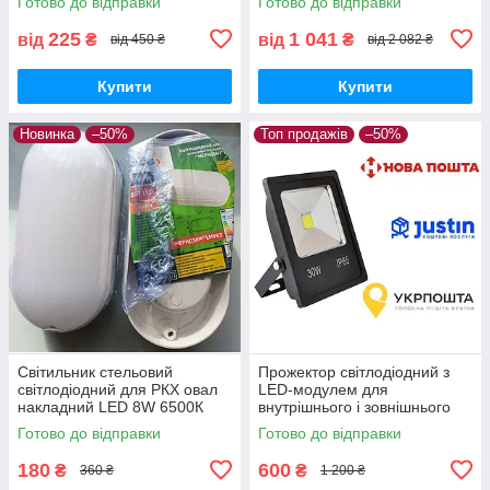
Готово до відправки
Готово до відправки
SMD
SMD
225
1 041
від
₴
від
₴
від 450 ₴
від 2 082 ₴
Купити
Купити
Новинка
–50%
Топ продажів
–50%
Світильник стельовий
Прожектор світлодіодний з
світлодіодний для РКХ овал
LED-модулем для
накладний LED 8W 6500К
внутрішнього і зовнішнього
180-265V IP65 Lemanso
(вуличного) освітлення LED
Готово до відправки
Готово до відправки
LM903 "Мерідіан"
потужністю 30 Вт
180
600
₴
₴
360 ₴
1 200 ₴