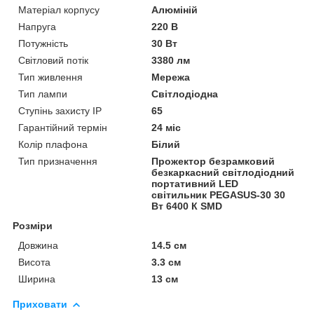
Матеріал корпусу
Алюміній
Напруга
220 В
Потужність
30 Вт
Світловий потік
3380 лм
Тип живлення
Мережа
Тип лампи
Світлодіодна
Ступінь захисту IP
65
Гарантійний термін
24 міс
Колір плафона
Білий
Тип призначення
Прожектор безрамковий
безкаркасний світлодіодний
портативний LED
світильник PEGASUS-30 30
Вт 6400 К SMD
Розміри
Довжина
14.5 см
Висота
3.3 см
Ширина
13 см
Приховати