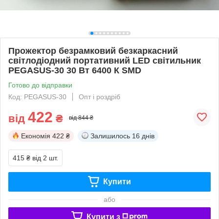
Прожектор безрамковий безкаркасний
світлодіодний портативний LED світильник
PEGASUS-30 30 Вт 6400 К SMD
Готово до відправки
Код: PEGASUS-30
Опт і роздріб
422
від
₴
від 844 ₴
Економія
422 ₴
Залишилось
16 днів
415 ₴
від 2 шт.
Купити
або
Купити з