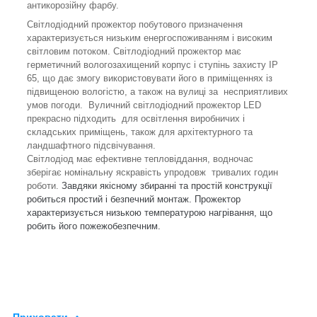
антикорозійну фарбу.
Світлодіодний прожектор побутового призначення
характеризується низьким енергоспоживанням і високим
світловим потоком. Світлодіодний прожектор має
герметичний вологозахищений корпус і ступінь захисту IP
65, що дає змогу використовувати його в приміщеннях із
підвищеною вологістю, а також на вулиці за несприятливих
умов погоди.
Вуличний світлодіодний прожектор
LED
прекрасно підходить для освітлення виробничих і
складських приміщень, також для архітектурного та
ландшафтного підсвічування.
Світлодіод має ефективне тепловіддання, водночас
зберігає номінальну яскравість упродовж тривалих годин
роботи.
Завдяки якісному збиранні та простій конструкції
робиться простий і безпечний монтаж. Прожектор
характеризується низькою температурою нагрівання, що
робить його пожежобезпечним.