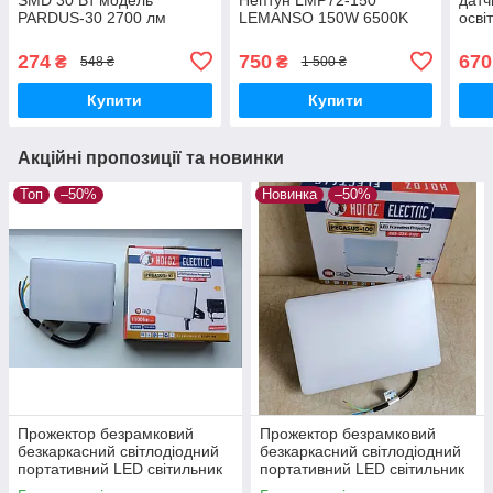
PARDUS-30 2700 лм
LEMANSO 150W 6500K
осві
6400К торгової марки
IP65 8400Lm вуличний
ліхт
HOROZ ELECTRIC
світильник LED освітлення
осві
274
750
670
₴
₴
548 ₴
1 500 ₴
освітлення LED
світ
Купити
Купити
Акційні пропозиції та новинки
Топ
–50%
Новинка
–50%
Прожектор безрамковий
Прожектор безрамковий
безкаркасний світлодіодний
безкаркасний світлодіодний
портативний LED світильник
портативний LED світильник
PEGASUS-10 10 Вт 6400 К
PEGASUS-100 100 Вт 6400 К