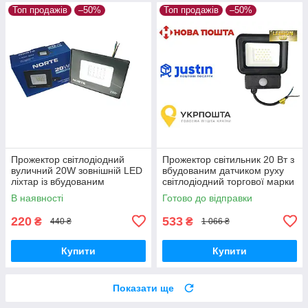
Топ продажів
–50%
Топ продажів
–50%
Прожектор світлодіодний
Прожектор світильник 20 Вт з
вуличний 20W зовнішній LED
вбудованим датчиком руху
ліхтар із вбудованим
світлодіодний торгової марки
драйвером і світлодіодами
LEBRON LED LF-206S
В наявності
Готово до відправки
IP65
220
533
₴
₴
440 ₴
1 066 ₴
Купити
Купити
Показати ще