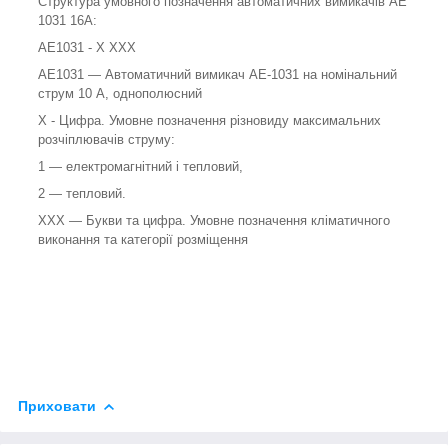
Структура умовного позначення автоматичних вимикачів АЕ
1031 16А:
АЕ1031 - Х ХХХ
АЕ1031 — Автоматичний вимикач АЕ-1031 на номінальний
струм 10 А, однополюсний
Х - Цифра. Умовне позначення різновиду максимальних
розчіплювачів струму:
1 — електромагнітний і тепловий,
2 — тепловий.
XXХ — Букви та цифра. Умовне позначення кліматичного
виконання та категорії розміщення
Приховати