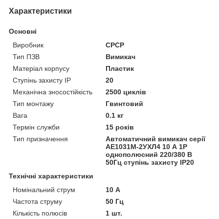
Характеристики
Основні
Виробник
СРСР
Тип ПЗВ
Вимикач
Матеріал корпусу
Пластик
Ступінь захисту IP
20
Механічна зносостійкість
2500 циклів
Тип монтажу
Гвинтовий
Вага
0.1 кг
Термін служби
15 років
Тип призначення
Автоматичний вимикач серії
АЕ1031М-2УХЛ4 10 А 1Р
однополюсний 220/380 В
50Гц ступінь захисту IP20
Технічні характеристики
Номінальний струм
10 А
Частота струму
50 Гц
Кількість полюсів
1 шт.