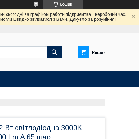
Кошик
ки сьогодні за графіком работи підприємтва - неробочий час.
огли швидко зв'язатися з Вами. Дякуємо за розуміння!
Кошик
 Вт світлодіодна 3000K,
00 Lm А 65 шар