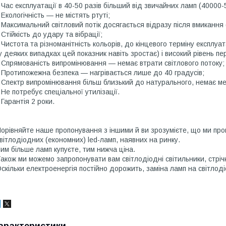
 Час експлуатації в 40-50 разів більший від звичайних ламп (40000
 Екологічність — не містять ртуті;
 Максимальний світловий потік досягається відразу після вмикання 
 Стійкість до удару та вібрації;
 Чистота та різноманітність кольорів, до кінцевого терміну експлу
у деяких випадках цей показник навіть зростає) і високий рівень п
 Спрямованість випромінювання — немає втрати світлового потоку;
 Протипожежна безпека — нагрівається лише до 40 градусів;
 Спектр випромінювання більш близький до натурального, немає м
 Не потребує спеціальної утилізації.
 Гарантія 2 роки.
орівняйте наше пропонування з іншими й ви зрозумієте, що ми про
вітлодіодних (економних) led-ламп, наявних на ринку.
им більше ламп купуєте, тим нижча ціна.
акож ми можемо запропонувати вам світлодіодні світильники, стріч
скільки електроенергія постійно дорожить, заміна ламп на світлоді
арактеристики