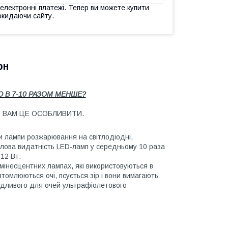
 електронні платежі. Тепер ви можете купити
окидаючи сайту.
рн
 В 7-10 РАЗОМ МЕНШЕ?
 ВАМ ЦЕ ОСОБЛИВИТИ.
и лампи розжарювання на світлодіодні,
ітлова видатність LED-ламп у середньому 10 раза
 12 Вт.
мінесцентних лампах, які використовуються в
втомлюються очі, псується зір і вони вимагають
шкідливого для очей ультрафіолетового