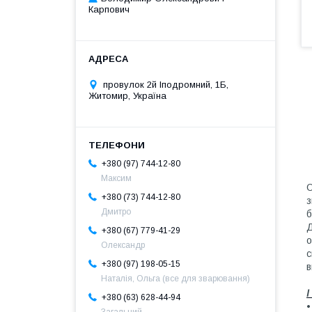
Карпович
провулок 2й Іподромний, 1Б,
Житомир, Україна
+380 (97) 744-12-80
Максим
О
+380 (73) 744-12-80
з
Дмитро
б
Д
+380 (67) 779-41-29
о
Олександр
с
+380 (97) 198-05-15
в
Наталія, Ольга (все для зварювання)
+380 (63) 628-44-94
•
Загальний