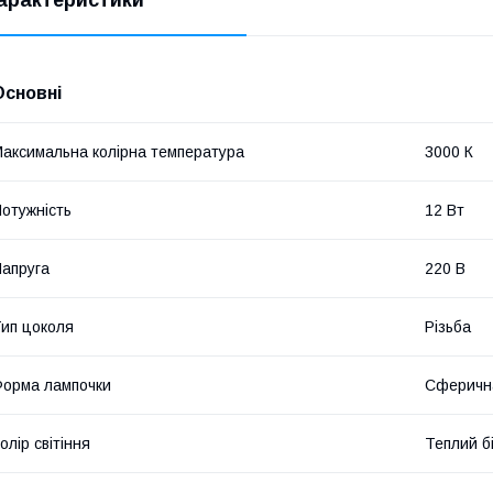
Основні
аксимальна колірна температура
3000 К
отужність
12 Вт
апруга
220 В
ип цоколя
Різьба
орма лампочки
Сферичн
олір світіння
Теплий б