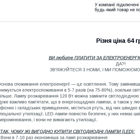
У компанії підключені
будь-який товар не п
Різня ціна 64 г
ВИ любите ПЛАТИТИ ЗА ЕЛЕКТРОЕНЕРГЮ
ДА?!
ЗВ'ЯЖУЙТЕСЯ З НОМИ, І МИ ПОМОЖЄМО
снова споживання електроенергії — це освітлення. Тому замінивш
нижується електроспоживання в 5-7 разів (на 75-80%), оскільки св
ільше. Лампу розжарювання 120 Вт можна замінити світлодіодною
уже важливо пам'ятати, що в енергоощадних лампах, а також у лю
фісних і складських приміщеннях, міститься ртуть, від них швидко 
пеціальної утилізації. LED-лампи повністю безпечні, у них немає 
ипромінювання, і вони не вимагають утилізації.
І ТАК, ЧОМУ ЖІ ВИГОДНО КУПИТИ СВІТОДИОДНІ ЛАМПИ (LED):
 Вони в 7-10 раз економніша за ламп розжарювання