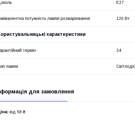
околь
E27
квівалентна потужність лампи розжарювання
120 Вт
Користувальницькі характеристики
арантійний термін
24
ип лампи
Світлоді
нформація для замовлення
іна:
від 58 ₴