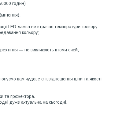
-50000 годин)
(мгнення);
атації LED-лампа не втрачає температури кольору
ередавання кольору;
ерехтіння — не викликають втоми очей;
понуємо вам чудове співвідношення ціни та якості
ки та прожектора.
одні дуже актуальна на сьогодні.