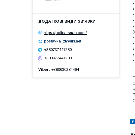
•
•
•
•
•
(
https://policarsnab.com/
•
postavka_zt@ukr.net
•
•
+380737441280
•
+380977441280
•
Viber
+380636284494
П
с
Ч
Т
О
Х