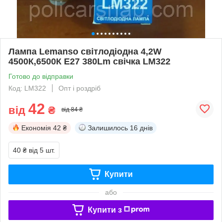
Лампа Lemanso світлодіодна 4,2W
4500К,6500К Е27 380Lm свічка LM322
Готово до відправки
Код: LM322
Опт і роздріб
42
від
₴
від 84 ₴
Економія
42 ₴
Залишилось
16 днів
40 ₴
від 5 шт.
Купити
або
Купити з