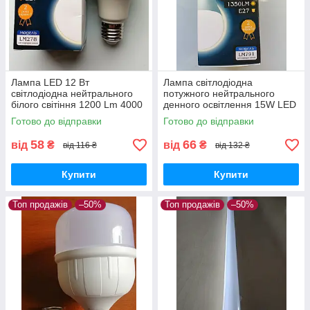
Лампа LED 12 Вт
Лампа світлодіодна
світлодіодна нейтрального
потужного нейтрального
білого світіння 1200 Lm 4000
денного освітлення 15W LED
К Е27 куля LM278
A60 E27 1350LM 4000K
Готово до відправки
Готово до відправки
58
66
від
₴
від
₴
від 116 ₴
від 132 ₴
Купити
Купити
Топ продажів
–50%
Топ продажів
–50%