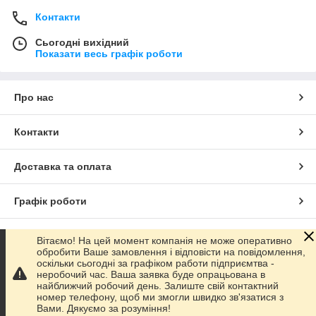
Контакти
Сьогодні вихідний
Показати весь графік роботи
Про нас
Контакти
Доставка та оплата
Графік роботи
Повна версія сайту
Вітаємо! На цей момент компанія не може оперативно
обробити Ваше замовлення і відповісти на повідомлення,
оскільки сьогодні за графіком работи підприємтва -
Сайт створено на маркетплейсі
Prom.ua
неробочий час. Ваша заявка буде опрацьована в
найближчий робочий день. Залиште свій контактний
номер телефону, щоб ми змогли швидко зв'язатися з
Політика конфіденційності
Вами. Дякуємо за розуміння!