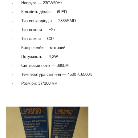
·
Напруга — 230V/50Hz
·
Кількість діодів — 6LED
·
Тип світлодіодів — 2835SMD
·
Тип цоколя — E27
·
Тип лампи — C37
·
Колір колби — матовий
·
Потужність — 4,2W
·
Світловий потік — 380LM
·
Температура світіння — 4500 К,6500К
·
Розміри: 37*100 мм