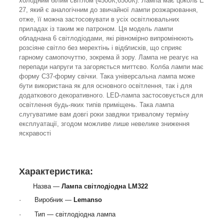
холодним білим світлом (4500К,6500К). Лампа має цоколь Е
27, який є аналогічним до звичайної лампи розжарювання,
отже, її можна застосовувати в усіх освітлювальних
приладах із таким же патроном. Ця модель лампи
обладнана 6 світлодіодами, які рівномірно випромінюють
розсіяне світло без мерехтінь і відблисків, що сприяє
гарному самопочуттю, зокрема й зору. Лампа не реагує на
перепади напруги та загоряється миттєво. Колба лампи має
форму С37-форму свічки. Така універсальна лампа може
бути використана як для основного освітлення, так і для
додаткового декоративного. LED-лампа застосовується для
освітлення будь-яких типів приміщень. Така лампа
слугуватиме вам довгі роки завдяки тривалому терміну
експлуатації, згодом можливе лише невелике зниження
яскравості
Характеристика:
Назва —
Лампа світлодіодна LM322
·
Виробник —
Lemanso
·
Тип — світлодіодна лампа