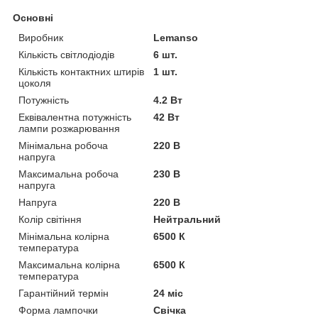
Основні
Виробник
Lemanso
Кількість світлодіодів
6 шт.
Кількість контактних штирів
1 шт.
цоколя
Потужність
4.2 Вт
Еквівалентна потужність
42 Вт
лампи розжарювання
Мінімальна робоча
220 В
напруга
Максимальна робоча
230 В
напруга
Напруга
220 В
Колір світіння
Нейтральний
Мінімальна колірна
6500 К
температура
Максимальна колірна
6500 К
температура
Гарантійний термін
24 міс
Форма лампочки
Свічка