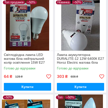
Топ продажів
–50%
Новинка
–50%
Світлодіодна лампа LED
Лампа акумуляторна
матова біла нейтральний
DURALITE-12 12W 6400К E27
колір освітлення 15W E27
Horoz Electric матова біла
6400К 1500 lm PREMIER-15
пластикова з портом USB
Готово до відправки
Готово до відправки
HorozElectric форма А60
А60
64
303
₴
₴
128 ₴
606 ₴
Купити
Купити
–50%
Топ
–50%