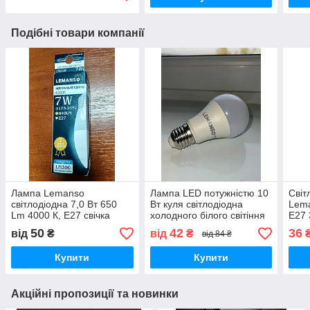
Подібні товари компанії
Лампа Lemanso
Лампа LED потужністю 10
Світ
світлодіодна 7,0 Вт 650
Вт куля світлодіодна
Lem
Lm 4000 К, Е27 свічка
холодного білого світіння
E27 
LM300
6500К 1020Lm A60 цоколь
265
50
42
36
від
₴
від
₴
від 84 ₴
E27 Lemanso LM264
Купити
Купити
Акційні пропозиції та новинки