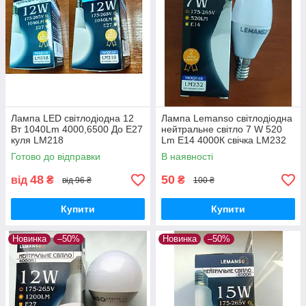
Лампа LED світлодіодна 12
Лампа Lemanso світлодіодна
Вт 1040Lm 4000,6500 До Е27
нейтральне світло 7 W 520
куля LM218
Lm Е14 4000К свічка LM232
Готово до відправки
В наявності
48
50
від
₴
₴
від 96 ₴
100 ₴
Купити
Купити
Новинка
–50%
Новинка
–50%