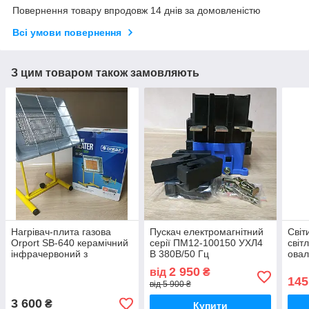
Повернення товару впродовж 14 днів за домовленістю
Всі умови повернення
З цим товаром також замовляють
Нагрівач-плита газова
Пускач електромагнітний
Світ
Orport SB-640 керамічний
серії ПМ12-100150 УХЛ4
світ
інфрачервоний з
В 380В/50 Гц
овал
регулюванням для
нереверсивний без реле
8 W 
2 950
від
₴
обігріву та приготування
Vest
145
від 5 900 ₴
3 600
₴
Купити