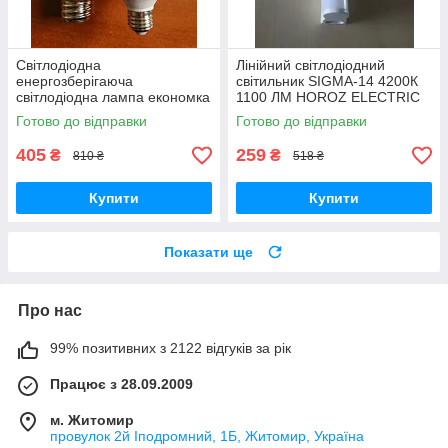
Світлодіодна
Лінійний світлодіодний
енергозберігаюча
світильник SIGMA-14 4200К
світлодіодна лампа економка
1100 ЛМ HOROZ ELECTRIC
40Вт Е27-Е40
14Вт IP20
Готово до відправки
Готово до відправки
405
259
₴
₴
810 ₴
518 ₴
Купити
Купити
Показати ще
Про нас
99% позитивних з 2122 відгуків за рік
Працює з 28.09.2009
м. Житомир
провулок 2й Іподромний, 1Б, Житомир, Україна