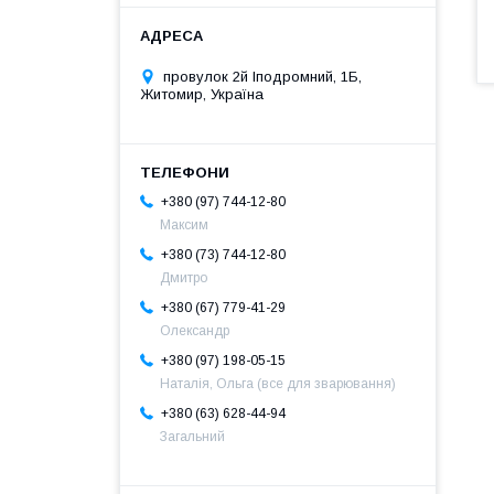
провулок 2й Іподромний, 1Б,
Житомир, Україна
+380 (97) 744-12-80
Максим
+380 (73) 744-12-80
Дмитро
+380 (67) 779-41-29
Олександр
+380 (97) 198-05-15
Наталія, Ольга (все для зварювання)
+380 (63) 628-44-94
Загальний