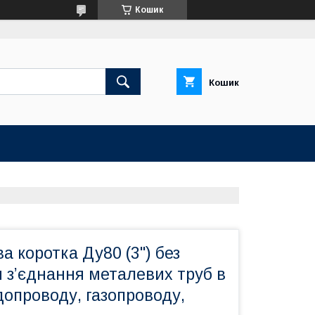
Кошик
Кошик
а коротка Ду80 (3") без
 з’єднання металевих труб в
опроводу, газопроводу,