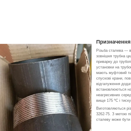
Призначення
Різьба сталева — ві
зовнішня трубна ци
приварку до трубоп
установки на трубо
мають муфтовий ти
спускові крани, пов
відгалуження додат
встановлюються на
неагресивних сере
вище 175 ºС і тиск
Виготовляються різ
3262-75. З метою п
сталеву може бути 