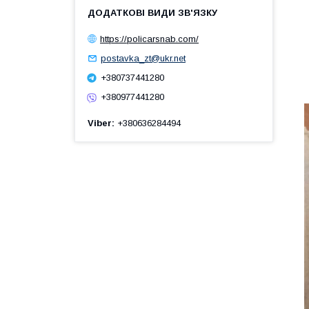
https://policarsnab.com/
postavka_zt@ukr.net
+380737441280
+380977441280
Viber
+380636284494