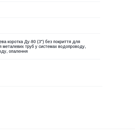
ева коротка Ду-80 (3") без покриття для
я металевих труб у системах водопроводу,
оду, опалення