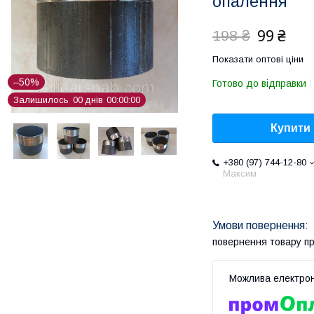
опалення
99 ₴
198 ₴
Показати оптові ціни
–50%
Готово до відправки
Залишилось
0
0
днів
0
0
0
0
0
0
Купити
+380 (97) 744-12-80
Максим
повернення товару п