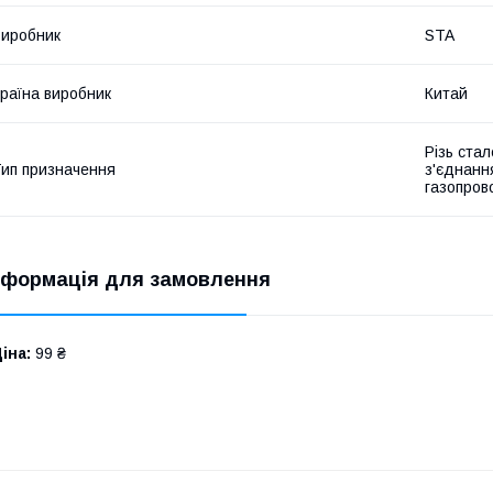
иробник
STA
раїна виробник
Китай
Різь стал
ип призначення
з'єднанн
газопров
нформація для замовлення
іна:
99 ₴