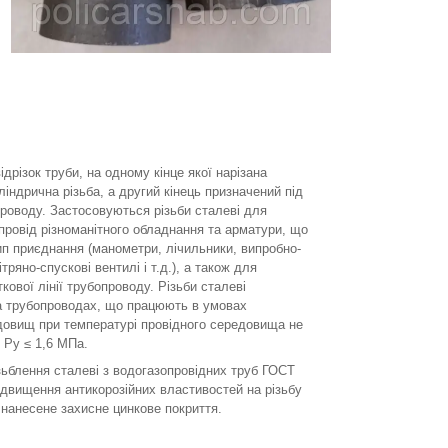
дрізок труби, на одному кінце якої нарізана
ліндрична різьба, а другий кінець призначений під
роводу. Застосовуються різьби сталеві для
провід різноманітного обладнання та арматури, що
п приєднання (манометри, лічильники, випробно-
ітряно-спускові вентилі і т.д.), а також для
кової лінії трубопроводу. Різьби сталеві
 трубопроводах, що працюють в умовах
довищ при температурі провідного середовища не
у Ру ≤ 1,6 МПа.
ьблення сталеві з водогазопровідних труб ГОСТ
ідвищення антикорозійних властивостей на різьбу
нанесене захисне цинкове покриття.