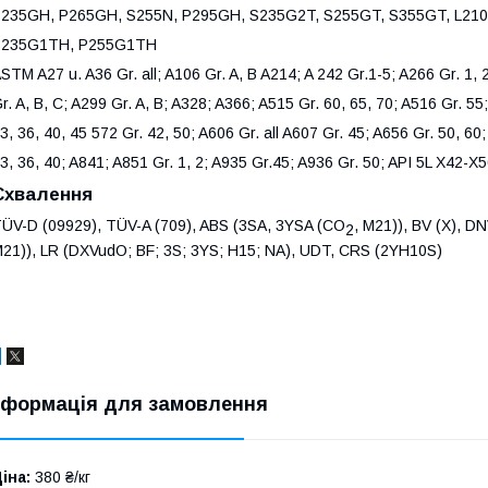
235GH, P265GH, S255N, P295GH, S235G2T, S255GT, S355GT, L210 
P235G1TH, P255G1TH
STM A27 u. A36 Gr. all; A106 Gr. A, B A214; A 242 Gr.1-5; A266 Gr. 1, 2
r. A, B, C; A299 Gr. A, B; A328; A366; A515 Gr. 60, 65, 70; A516 Gr. 55
3, 36, 40, 45 572 Gr. 42, 50; A606 Gr. all A607 Gr. 45; A656 Gr. 50, 60;
3, 36, 40; A841; A851 Gr. 1, 2; A935 Gr.45; A936 Gr. 50; API 5L X42-X
Схвалення
ÜV-D (09929), TÜV-A (709), ABS (3SA, 3YSA (CO
, M21)), BV (X), D
2
21)), LR (DXVudO; BF; 3S; 3YS; H15; NA), UDT, CRS (2YH10S)
нформація для замовлення
іна:
380 ₴/кг