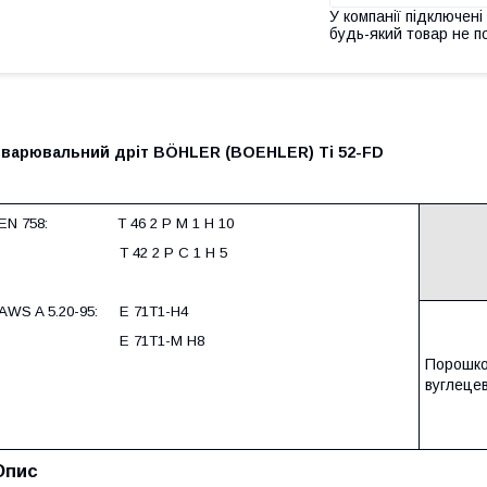
У компанії підключені
будь-який товар не п
Зварювальний дріт BÖHLER (BOEHLER) Ti 52-FD
EN 758: T 46 2 P M 1 H 10
T 42 2 P C 1 H 5
AWS A 5.2
0
-
95
: E
71
T1-H4
E
71
T1-M H8
Порошко
вуглеце
Опис