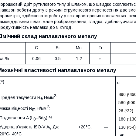
орошковий дріт рутилового типу зі шлаком, що швидко схоплюєтьс
іапазон роботи дроту в режимі струменевого перенесення дає зм
араметрів, здійснювати роботу у всіх просторових положеннях, вклю
амовіддільний шлак, мале розбризкування; гладка, дрібночуйчаста
родуктивність наплавки до 8 кг/год.
Хімічний склад наплавленого металу
C
Si
Mn
Ti
wt-%
0.0
6
0.
5
1
.
2
+
Механічні властивості наплавленого металу
(*)
u
490
460
(³
2
Предел текучести
R
Н
/
мм
:
e
580
500
(
2
Межа міцності
R
Н
/
мм
:
m
26
22)
(³
Подовження
A (L
=5d
) %:
0
0
180
130
(³
Ударна в'язкість
ISO-V A
Дж
+20°C:
―
130
54)
(³
v
20°C
-
4
0°C
90