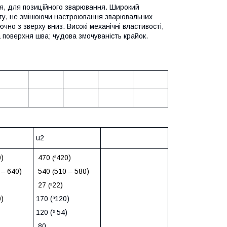
я, для позиційного зварювання. Широкий
огу, не змінюючи настроювання зварювальних
чно з зверху вниз. Високі механічні властивості,
 поверхня шва; чудова змочуваність крайок.
u2
)
470
420)
(³
 – 640)
540
510 – 580)
(
27
22)
(³
)
170 (
120)
³
120 (
54)
³
80